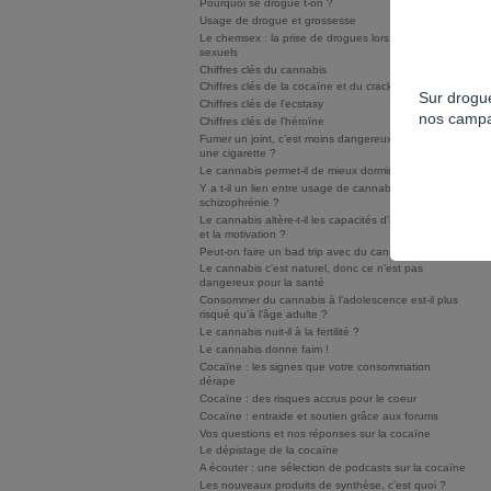
Pourquoi se drogue t-on ?
Usage de drogue et grossesse
Le chemsex : la prise de drogues lors de rapports
sexuels
Chiffres clés du cannabis
Chiffres clés de la cocaïne et du crack/free base
Sur drogue
Chiffres clés de l'ecstasy
nos campa
Chiffres clés de l'héroïne
Fumer un joint, c’est moins dangereux que fumer
une cigarette ?
Le cannabis permet-il de mieux dormir ?
Y a t-il un lien entre usage de cannabis et
schizophrénie ?
Le cannabis altère-t-il les capacités d'apprentissage
et la motivation ?
Peut-on faire un bad trip avec du cannabis ?
Le cannabis c'est naturel, donc ce n'est pas
dangereux pour la santé
Consommer du cannabis à l’adolescence est-il plus
risqué qu’à l’âge adulte ?
Le cannabis nuit-il à la fertilité ?
Le cannabis donne faim !
Cocaïne : les signes que votre consommation
dérape
Cocaïne : des risques accrus pour le coeur
Cocaïne : entraide et soutien grâce aux forums
Vos questions et nos réponses sur la cocaïne
Le dépistage de la cocaïne
A écouter : une sélection de podcasts sur la cocaïne
Les nouveaux produits de synthèse, c’est quoi ?