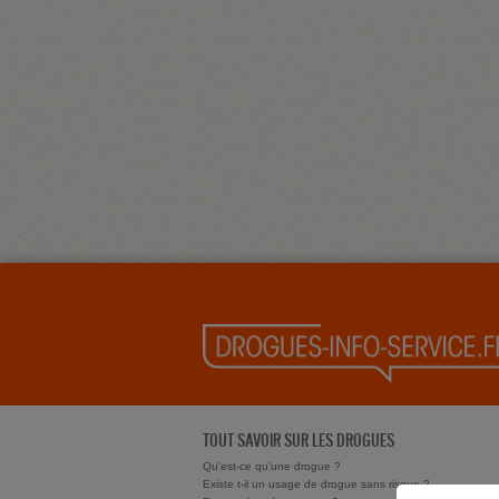
TOUT SAVOIR SUR LES DROGUES
Qu'est-ce qu'une drogue ?
Existe t-il un usage de drogue sans risque ?