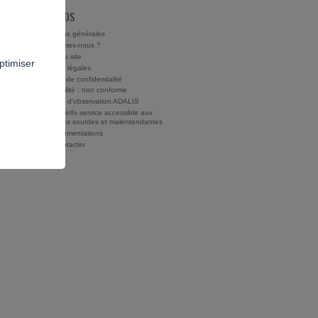
À PROPOS
Conditions générales
Qui sommes-nous ?
Charte du site
ptimiser
Mentions légales
Politique de confidentialité
Accessibilité : non conforme
Rapports d'observation ADALIS
Drogues info service accessible aux
personnes sourdes et malentendantes
Nos documentations
Nous contacter