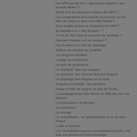
Les NPS sont-ils des « alternatives légales » aux
produits illicites ?
Quels sont les principaux risques des NPS ?
Les compositions des produits annoncées sur les
sites de vente en ligne sont-elles fiables ?
Sous quelles formes se présentent les NPS ?
Qu’appelle-t-on « sels de bain » ?
Y’a-t-il du THC dans le cannabis de synthèse ?
Comment dépiste t-on les drogues ?
Les résultats d'un test de dépistage
Tableau des durées de positivité
Les drogues interdites
L'usage de stupéfiants
Le trafic de stupéfiants
La "publicité" faite aux drogues
La protection des mineurs face aux drogues
Le dépistage des drogues sur la route
Drogues et conduite : les sanctions
Usage et trafic de drogue au sein de l'école
L'accompagnement des élèves en difficulté avec les
drogues
La préparation à la décision
La substitution
Le sevrage
La consolidation, un apprentissage de la vie sans
drogue
L'aide à distance
Les Consultations jeunes consommateurs (CJC), une
aide aux jeunes et à leur entourage