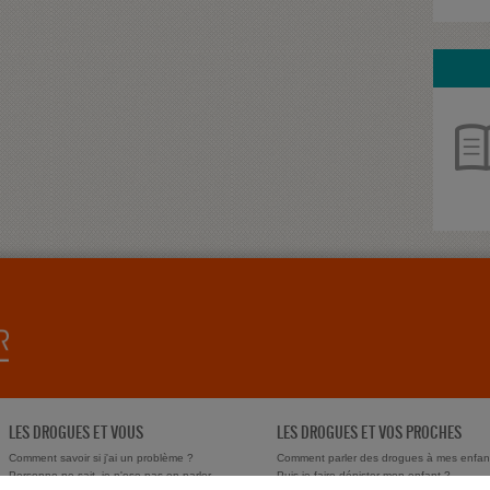
LES DROGUES ET VOUS
LES DROGUES ET VOS PROCHES
Comment savoir si j'ai un problème ?
Comment parler des drogues à mes enfan
Personne ne sait, je n'ose pas en parler
Puis-je faire dépister mon enfant ?