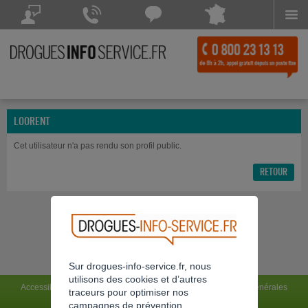
Menu
Drogues Info Service répond à vos questions
Drogues Info Service répond
Chattez avec
à vos appels 7 jours sur 7
Drogues Info Service
POSEZ VOTRE QUESTION
CONTACTEZ-NOUS
Chat indisponible
LOORENT
Cet utilisateur n'a pas rendu son profil public.
RETOUR
Sur drogues-info-service.fr, nous
utilisons des cookies et d’autres
Accessibilité : non conforme
Mentions légales
Conditions générales
traceurs pour optimiser nos
Charte du site
Flux RSS
campagnes de prévention.