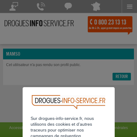
Menu
Drogues Info Service répond à vos questions
Drogues Info Service répond
Chattez avec
à vos appels 7 jours sur 7
Drogues Info Service
POSEZ VOTRE QUESTION
CONTACTEZ-NOUS
Disponible
MAMSO
Cet utilisateur n'a pas rendu son profil public.
RETOUR
Sur drogues-info-service.fr, nous
utilisons des cookies et d’autres
Accessibilité : non conforme
Mentions légales
Conditions générales
traceurs pour optimiser nos
Charte du site
Flux RSS
campagnes de prévention.