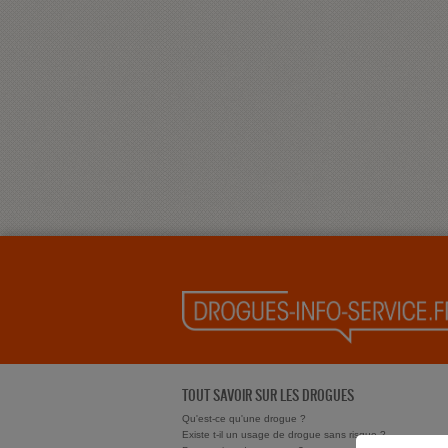
TOUT SAVOIR SUR LES DROGUES
Qu'est-ce qu'une drogue ?
Existe t-il un usage de drogue sans risque ?