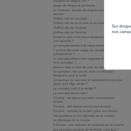
Pourquoi se drogue t-on ?
Usage de drogue et grossesse
Le chemsex : la prise de drogues lors de rapports
sexuels
Chiffres clés du cannabis
Chiffres clés de la cocaïne et du crack/free base
Sur drogue
Chiffres clés de l'ecstasy
nos campa
Chiffres clés de l'héroïne
Fumer un joint, c’est moins dangereux que fumer
une cigarette ?
Le cannabis permet-il de mieux dormir ?
Y a t-il un lien entre usage de cannabis et
schizophrénie ?
Le cannabis altère-t-il les capacités d'apprentissage
et la motivation ?
Peut-on faire un bad trip avec du cannabis ?
Le cannabis c'est naturel, donc ce n'est pas
dangereux pour la santé
Consommer du cannabis à l’adolescence est-il plus
risqué qu’à l’âge adulte ?
Le cannabis nuit-il à la fertilité ?
Le cannabis donne faim !
Cocaïne : les signes que votre consommation
dérape
Cocaïne : des risques accrus pour le coeur
Cocaïne : entraide et soutien grâce aux forums
Vos questions et nos réponses sur la cocaïne
Le dépistage de la cocaïne
A écouter : une sélection de podcasts sur la cocaïne
Les nouveaux produits de synthèse, c’est quoi ?