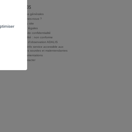
À PROPOS
Conditions générales
Qui sommes-nous ?
Charte du site
ptimiser
Mentions légales
Politique de confidentialité
Accessibilité : non conforme
Rapports d'observation ADALIS
Drogues info service accessible aux
personnes sourdes et malentendantes
Nos documentations
Nous contacter