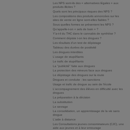
Les NPS sont-ils des « alternatives légales » aux
produits illicites ?
Quels sont les principaux risques des NPS ?
Les compositions des produits annoncées sur les
sites de vente en ligne sont-elles fiables ?
Sous quelles formes se présentent les NPS ?
Qu’appelle-t-on « sels de bain » ?
Y’a-t-il du THC dans le cannabis de synthèse ?
Comment dépiste t-on les drogues ?
Les résultats d'un test de dépistage
Tableau des durées de positivité
Les drogues interdites
L'usage de stupéfiants
Le trafic de stupéfiants
La "publicité" faite aux drogues
La protection des mineurs face aux drogues
Le dépistage des drogues sur la route
Drogues et conduite : les sanctions
Usage et trafic de drogue au sein de l'école
L'accompagnement des élèves en difficulté avec les
drogues
La préparation à la décision
La substitution
Le sevrage
La consolidation, un apprentissage de la vie sans
drogue
L'aide à distance
Les Consultations jeunes consommateurs (CJC), une
aide aux jeunes et à leur entourage