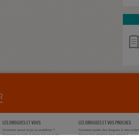
LES DROGUES ET VOUS
LES DROGUES ET VOS PROCHES
Comment savoir si j'ai un problème ?
Comment parler des drogues à mes enfan
Personne ne sait, je n'ose pas en parler
Puis-je faire dépister mon enfant ?