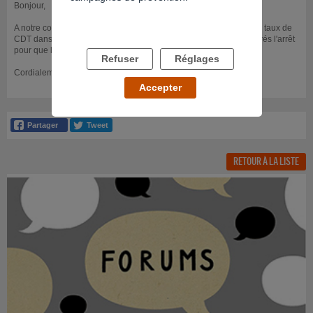
Bonjour,
A notre connaissance, seul l'arrêt de l'alcool peut faire diminuer le taux de
CDT dans le sang. Il faudrait compter deux à quatre semaines aprés l'arrêt
pour que la CDT retrouve des valeurs "normales".
Refuser
Réglages
Cordialement.
Accepter
RETOUR À LA LISTE