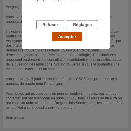
Bonjour,
Vous avez la possibilité, comme vous le souhaitez, d’assister à des
groupes de paroles qui se présentent sous diverses formes:
Refuser
Réglages
Il existe soit des groupes d’entraide et de parole entre personnes faisant
parties de l'entourage d'usagers de drogues tels que les Narcotiques
Accepter
Anonymes (voir lien ci-dessous), soit des groupes de paroles animés par
des professionnels de santé spécialisés dans les dépendances. Ces
derniers se trouvent dans certains CSAPA (Centre de Soins,
d’Accompagnement et de Prévention en Addictologie). Ces structures
proposent également des consultations confidentielles et gratuites autour
de la question des addictions. Vous y trouverez si vous le souhaitez une
écoute, des conseils et un soutien.
Vous trouverez ci-joint les coordonnées des CSAPA qui proposent des
groupes de parole pour l'entourage.
Pour toutes autres questions ou pour un soutien, n’hésitez pas à nous
contacter soit par téléphone au
0800231313
, tous les jours de 8h à 2h ou
par chat, via notre site internet Drogues Info Service, tous les jours de 8h à
minuit. Notre service est anonyme et gratuit.
Bien à vous