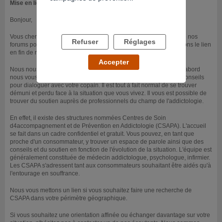
Mise en ligne le 12/08/2022
Bonjour,
Vous cherchiez peut-être à poster votre question dans le cadre de nos
Refuser
Réglages
forums pour échanger avec d’autres internautes. Nous vous mettons le lien
en fin de réponse si tel est le cas.
Accepter
Nous nous permettons de réagir à ce qui vous préoccupe. Tout d'abord
nous vous mettons un lien vers un article où vous trouverez des conseils
pour dialoguer avec votre copain. Il est tout à fait normal de se trouver
démuni et perdu face à la situation que vous vivez. Il vous est possible de
trouver du soutien auprès de professionnels du champ de l'addictologie.
En effet, il existe des structures nommées Centres de Soin
d4accompagnement et de Prévention en Addictologie (CSAPA). L'accueil
se fait dans un cadre confidentiel et gratuit. Vous pouvez, en tant que
proche d'un consommateur, y trouver un espace de parole ainsi que des
conseils et du soutien en fonction de l'évolution de la situation. L'équipe est
généralement constituée de médecin addictologue, psychologue, infirmier.
Les CSAPA s'adressent tant aux consommateurs souhaitant être aidés qu'à
l'entourage en souffrance.
Nous vous mettons un lien si vous souhaitez faire une recherche de
CSAPA dans votre périmètre géographique.
Si vous souhaitez une orientation affinée ou échanger davantage sur votre