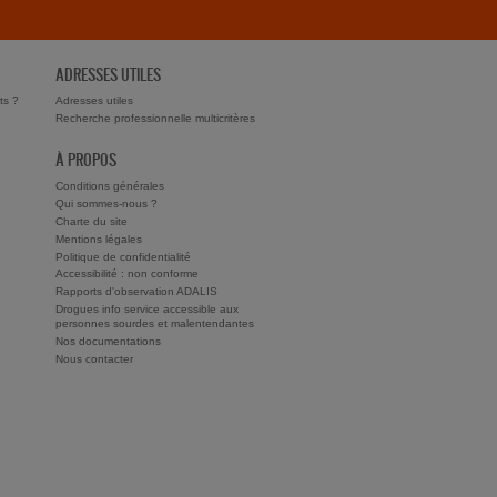
ADRESSES UTILES
ts ?
Adresses utiles
Recherche professionnelle multicritères
À PROPOS
Conditions générales
Qui sommes-nous ?
Charte du site
Mentions légales
Politique de confidentialité
Accessibilité : non conforme
Rapports d'observation ADALIS
Drogues info service accessible aux
personnes sourdes et malentendantes
Nos documentations
Nous contacter