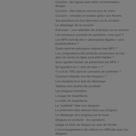
Cocaïne : les signes que votre consommation
dérape
Cocaïne : des risques accrus pour le coeur
Cocaïne : entraide et soutien grâce aux forums
Vos questions et nos réponses sur la cocaïne
Le dépistage de la cocaïne
A écouter : une sélection de podcasts sur la cocaïne
Les nouveaux produits de synthèse, c’est quoi ?
Les NPS sont-ils des « alternatives légales » aux
produits illicites ?
Quels sont les principaux risques des NPS ?
Les compositions des produits annoncées sur les
sites de vente en ligne sont-elles fiables ?
Sous quelles formes se présentent les NPS ?
Qu’appelle-t-on « sels de bain » ?
Y’a-t-il du THC dans le cannabis de synthèse ?
Comment dépiste t-on les drogues ?
Les résultats d'un test de dépistage
Tableau des durées de positivité
Les drogues interdites
L'usage de stupéfiants
Le trafic de stupéfiants
La "publicité" faite aux drogues
La protection des mineurs face aux drogues
Le dépistage des drogues sur la route
Drogues et conduite : les sanctions
Usage et trafic de drogue au sein de l'école
L'accompagnement des élèves en difficulté avec les
drogues