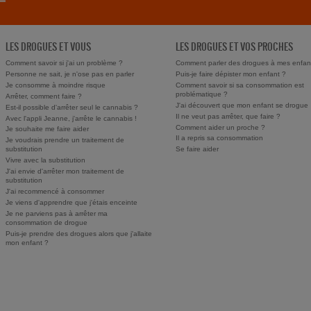
LES DROGUES ET VOUS
LES DROGUES ET VOS PROCHES
Comment savoir si j'ai un problème ?
Comment parler des drogues à mes enfan
Personne ne sait, je n'ose pas en parler
Puis-je faire dépister mon enfant ?
Je consomme à moindre risque
Comment savoir si sa consommation est
problématique ?
Arrêter, comment faire ?
J'ai découvert que mon enfant se drogue
Est-il possible d'arrêter seul le cannabis ?
Il ne veut pas arrêter, que faire ?
Avec l'appli Jeanne, j'arrête le cannabis !
Comment aider un proche ?
Je souhaite me faire aider
Il a repris sa consommation
Je voudrais prendre un traitement de
substitution
Se faire aider
Vivre avec la substitution
J'ai envie d'arrêter mon traitement de
substitution
J'ai recommencé à consommer
Je viens d'apprendre que j'étais enceinte
Je ne parviens pas à arrêter ma
consommation de drogue
Puis-je prendre des drogues alors que j'allaite
mon enfant ?