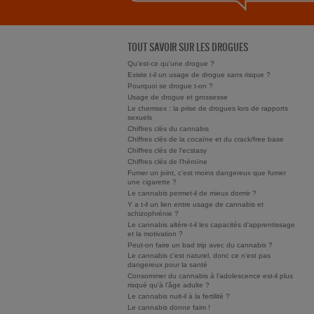
TOUT SAVOIR SUR LES DROGUES
Qu'est-ce qu'une drogue ?
Existe t-il un usage de drogue sans risque ?
Pourquoi se drogue t-on ?
Usage de drogue et grossesse
Le chemsex : la prise de drogues lors de rapports
sexuels
Chiffres clés du cannabis
Chiffres clés de la cocaïne et du crack/free base
Chiffres clés de l'ecstasy
Chiffres clés de l'héroïne
Fumer un joint, c’est moins dangereux que fumer
une cigarette ?
Le cannabis permet-il de mieux dormir ?
Y a t-il un lien entre usage de cannabis et
schizophrénie ?
Le cannabis altère-t-il les capacités d'apprentissage
et la motivation ?
Peut-on faire un bad trip avec du cannabis ?
Le cannabis c'est naturel, donc ce n'est pas
dangereux pour la santé
Consommer du cannabis à l’adolescence est-il plus
risqué qu’à l’âge adulte ?
Le cannabis nuit-il à la fertilité ?
Le cannabis donne faim !