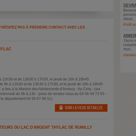
SEVRA
Bonjour
personn
situat...
Profil 
N'HÉSITEZ PAS À PRENDRE CONTACT AVEC LES
AIMER
J'écris 
complèt
HYLAC
mon...
claralo
 à 12h30 et de 13h30 à 17h30, le jeudi de 16h à 18h45
de 9h à 12h30 et de 13h30 à 17h30, et le jeudi de 16h à 18h45
 a lieu à la Maison des Adolescents d'Annecy - Au Cinq - (sur
ercredi de 9h à 13h - prise de rendez-vous au 04 56 49 73 55 -
r le département 04 50 67 96 51)
VOIR LA FICHE DÉTAILLÉE
EURS DU LAC D'ARGENT THYLAC DE RUMILLY