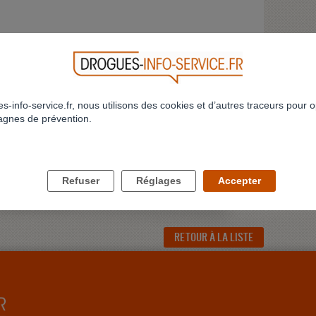
 vendredi de 9h à 12h30 et de 13h30 à 17h30, le jeudi de 16h à
di de 10h à14h30 - Possibilité de laisser un message sur un
s-info-service.fr, nous utilisons des cookies et d’autres traceurs pour o
VOIR LA FICHE DÉTAILLÉE
gnes de prévention.
Refuser
Réglages
Accepter
RETOUR À LA LISTE