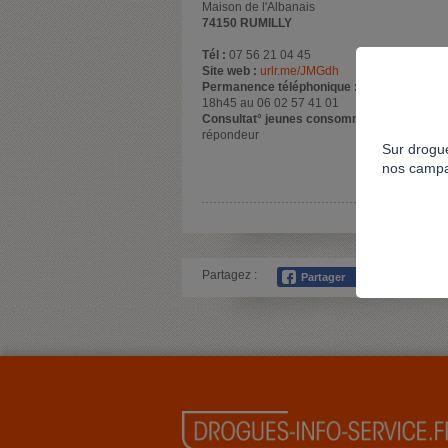
Maison de l'Albanais
74150 RUMILLY
Tél :
07 56 21 04 45
Site web :
urlr.me/JMGdh
Permanence téléphonique :
Lundi, mardi et
18h45 au 06 02 57 41 01
Consultat° jeunes consommateurs :
Le mar
répondeur
Sur drogue
nos campa
Partagez :