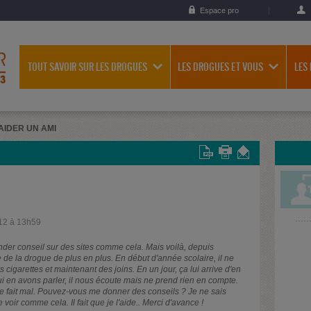
Espace pro
TOUT SAVOIR SUR LES DROGUES
LES DROGUES ET VOUS
LES
AIDER UN AMI
12 à 13h59
nder conseil sur des sites comme cela. Mais voilà, depuis
e la drogue de plus en plus. En début d'année scolaire, il ne
 cigarettes et maintenant des joins. En un jour, ça lui arrive d'en
i en avons parler, il nous écoute mais ne prend rien en compte.
 me fait mal. Pouvez-vous me donner des conseils ? Je ne sais
 voir comme cela. Il fait que je l'aide.. Merci d'avance !