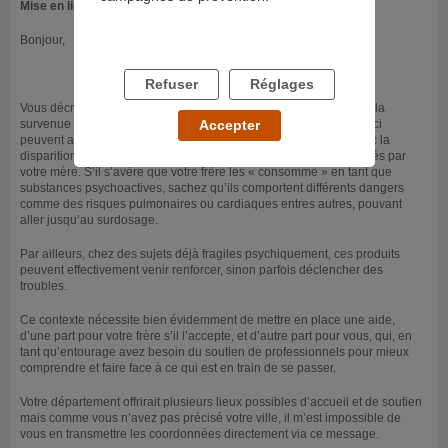
Mise en ligne le 17/04/2018
Bonjour,
Refuser
Réglages
Vous décrivez un contexte familial en cours de dégradation avec la
survenue de violences verbales de la part de votre frère. Celles- ci
Accepter
peuvent avoir différentes explications mais vous faites le lien avec la
disparition de plus en plus rapide des aérosols déodorants achetés par
votre mère. S’il s’avère que votre frère les « consomme » en tant que
substances psychoactives, sachez qu’ils comportent différents dangers
comme des risques pulmonaires ou cardiaques entres autres, pouvant
aller jusqu’au surdosage.
Par ailleurs, chez des sujets déjà fragiles psychiquement, ces produits
peuvent effectivement venir renforcer, sinon parfois déclencher des
troubles.
Ce contexte nécessite bien évidemment de mettre en place une aide,
d’une part pour votre frère s’il l’accepte, et d’autre part pour vous, qui, en
tant qu’entourage avez besoin du soutien de professionnels pour mieux
comprendre et faire face à ce qui est en train de se passer.
Votre département offrirait plusieurs lieux possibles d’accueil et de soutien
mais comme vous n’avez pas précisé votre ville, il m’est impossible de
vous en transmettre les coordonnées directement via ce message.