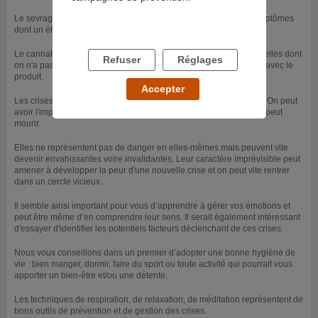
Le sevrage du cannabis peut effectivement engendrer divers symptômes
dont un état anxieux important.
Le cannabis devait probablement apaiser des tensions émotionnelles dont
Refuser
Réglages
on n'a pas forcément conscience ou que l'on essaye de masquer avec le
produit.
Accepter
Les crises d'angoisse ne sont pas agréables à vivre et inquiètent. On peut
avoir l'impression de devenir fou voir même la sensation que l'on peut
mourir.
Elles ne représentent pas de danger en elles-mêmes mais peuvent vite
devenir envahissantes voire invalidantes. Leur caractère imprévisible peut
amener à développer la peur d'une nouvelle crise et on peut vite rentrer
dans un cercle vicieux.
Il semble ainsi important pour vous d’apprendre à gérer vos émotions et
peut être même d’en comprendre leur sens. Il serait également intéressant
d'essayer d'identifier les potentiels facteurs déclenchant de ces crises.
Nous vous conseillons dans un premier d’adopter une bonne hygiène de
vie : bien manger, dormir, faire du sport ou toute activité qui pourrait vous
apporter un bien-être et/ou une détente.
Les techniques de respiration, de relaxation, de méditation représentent de
bons outils de prévention et de gestion des crises.