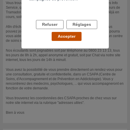
Vous trouverez une rubrique "forum" sur notre site internet Drogues Info
Service, qui vous permettra d'échanger avec d'autres consommateurs de
Tramadol. Vous pouvez soit intéragir au sein d'une conversation déjà en
cours, soit créer un nouveau fil de discussion.
Refuser
Réglages
Afin d'échanger avec des spécialistes, dans un premier temps, vous
pouvez joindre un de nos écoutants qui sera à votre écoute et qui pourra
vous aider à faire le point sur votre situation et vous orienter vers un centre
Accepter
de soins spécialisé, si vous le souhaitez.
Nos écoutants sont joignables soit par téléphone au 0800 23 13 13, tous
les jours de 8h à 2h, appel anonyme et gratuit, soit par Chat via notre site
internet, tous les jours de 14h à minuit.
Vous avez la possibilité de vous prendre directement un rendez-vous pour
une consultation, gratuite et confidentielle, dans un CSAPA (Centre de
Soins, d'Accompagnement et de Prévention en Addictologie). Vous y
rencontrerez des medecins, psychologues, ... qui vous accompagneront en
fonction de votre demande.
Vous trouverez les coordonnées des CSAPA proches de chez vous sur
notre site internet via la rubrique "adresses utiles".
Bien à vous