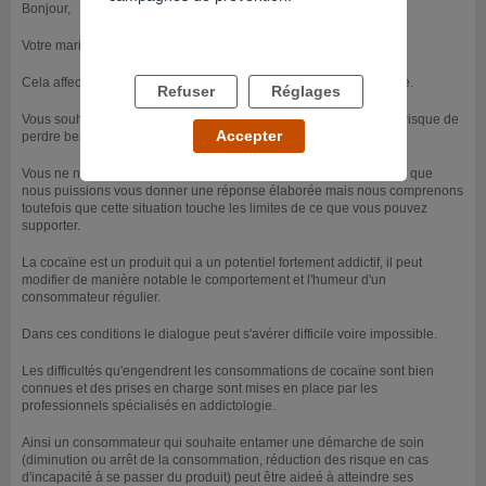
Bonjour,
Votre mari a une consommation régulière de cocaïne.
Cela affecte votre moral, votre couple et vous envisagez la rupture.
Refuser
Réglages
Vous souhaiteriez qu'il entende qu'il met en péril sa santé et qu'il risque de
Accepter
perdre beaucoup de choses.
Vous ne nous donnez pas beaucoup d'éléments de contexte pour que
nous puissions vous donner une réponse élaborée mais nous comprenons
toutefois que cette situation touche les limites de ce que vous pouvez
supporter.
La cocaïne est un produit qui a un potentiel fortement addictif, il peut
modifier de manière notable le comportement et l'humeur d'un
consommateur régulier.
Dans ces conditions le dialogue peut s'avérer difficile voire impossible.
Les difficultés qu'engendrent les consommations de cocaïne sont bien
connues et des prises en charge sont mises en place par les
professionnels spécialisés en addictologie.
Ainsi un consommateur qui souhaite entamer une démarche de soin
(diminution ou arrêt de la consommation, réduction des risque en cas
d'incapacité à se passer du produit) peut être aideé à atteindre ses