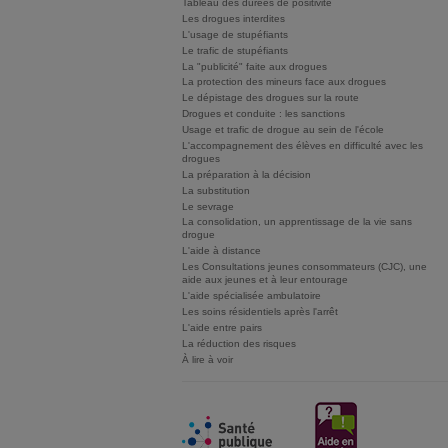
Tableau des durées de positivité
Les drogues interdites
L'usage de stupéfiants
Le trafic de stupéfiants
La "publicité" faite aux drogues
La protection des mineurs face aux drogues
Le dépistage des drogues sur la route
Drogues et conduite : les sanctions
Usage et trafic de drogue au sein de l'école
L'accompagnement des élèves en difficulté avec les
drogues
La préparation à la décision
La substitution
Le sevrage
La consolidation, un apprentissage de la vie sans
drogue
L'aide à distance
Les Consultations jeunes consommateurs (CJC), une
aide aux jeunes et à leur entourage
L'aide spécialisée ambulatoire
Les soins résidentiels après l'arrêt
L'aide entre pairs
La réduction des risques
À lire à voir