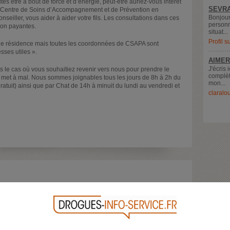
tes être à bout de force et d’énergie, peut-être auriez-vous intérêt
SEVRA
(Centre de Soins d’Accompagnement et de Prévention en
Bonjour
nseiller, vous aider à aider votre fils. Les consultations dans ces
personn
 non payantes.
situat...
Profil 
u de résidence mais toutes les coordonnées de CSAPA sont
sses utiles ».
AIMER
J'écris 
ns le cas où vous souhaitiez revenir vers nous pour prendre le
complèt
s met à mal. Nous sommes joignables tous les jours de 8h à 2h du
mon...
atuit) ainsi que par Chat de 14h à minuit du lundi au vendredi et
claralo