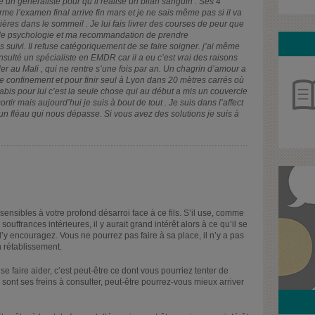
é un généraliste pour qu’il réalise un bilan sanguin . Ses 4
me l’examen final arrive fin mars et je ne sais même pas si il va
tières dans le sommeil . Je lui fais livrer des courses de peur que
 de psychologie et ma recommandation de prendre
suivi. Il refuse catégoriquement de se faire soigner. j’ai même
nsulté un spécialiste en EMDR car il a eu c’est vrai des raisons
ller au Mali , qui ne rentre s’une fois par an. Un chagrin d’amour a
e confinement et pour finir seul à Lyon dans 20 mètres carrés où
nnabis pour lui c’est la seule chose qui au début a mis un couvercle
rtir mais aujourd’hui je suis à bout de tout . Je suis dans l’affect
fléau qui nous dépasse. Si vous avez des solutions je suis à
nsibles à votre profond désarroi face à ce fils. S’il use, comme
uffrances intérieures, il y aurait grand intérêt alors à ce qu’il se
 encouragez. Vous ne pourrez pas faire à sa place, il n’y a pas
on rétablissement.
e faire aider, c’est peut-être ce dont vous pourriez tenter de
sont ses freins à consulter, peut-être pourrez-vous mieux arriver