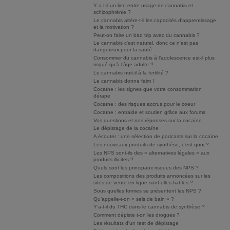
Y a t-il un lien entre usage de cannabis et
schizophrénie ?
Le cannabis altère-t-il les capacités d'apprentissage
et la motivation ?
Peut-on faire un bad trip avec du cannabis ?
Le cannabis c'est naturel, donc ce n'est pas
dangereux pour la santé
Consommer du cannabis à l’adolescence est-il plus
risqué qu’à l’âge adulte ?
Le cannabis nuit-il à la fertilité ?
Le cannabis donne faim !
Cocaïne : les signes que votre consommation
dérape
Cocaïne : des risques accrus pour le coeur
Cocaïne : entraide et soutien grâce aux forums
Vos questions et nos réponses sur la cocaïne
Le dépistage de la cocaïne
A écouter : une sélection de podcasts sur la cocaïne
Les nouveaux produits de synthèse, c’est quoi ?
Les NPS sont-ils des « alternatives légales » aux
produits illicites ?
Quels sont les principaux risques des NPS ?
Les compositions des produits annoncées sur les
sites de vente en ligne sont-elles fiables ?
Sous quelles formes se présentent les NPS ?
Qu’appelle-t-on « sels de bain » ?
Y’a-t-il du THC dans le cannabis de synthèse ?
Comment dépiste t-on les drogues ?
Les résultats d'un test de dépistage