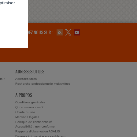
ptimiser
SUIVEZ-NOUS SUR :
ADRESSES UTILES
ts ?
Adresses utiles
Recherche professionnelle multicritères
À PROPOS
Conditions générales
Qui sommes-nous ?
Charte du site
Mentions légales
Politique de confidentialité
Accessibilité : non conforme
Rapports d'observation ADALIS
Drogues info service accessible aux