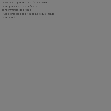
Je viens d'apprendre que j'étais enceinte
Je ne parviens pas à arrêter ma
consommation de drogue
Puis-je prendre des drogues alors que j'allaite
mon enfant ?