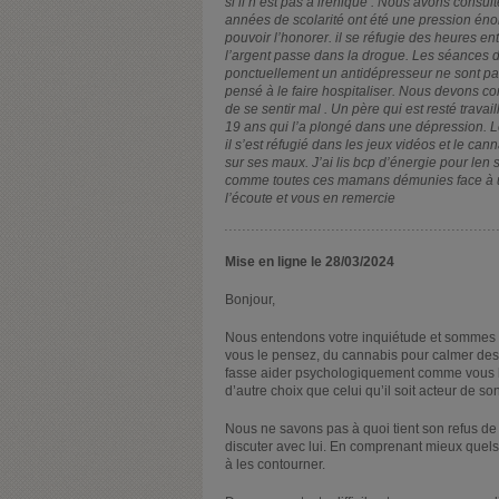
si il n’est pas à irénique . Nous avons consult
années de scolarité ont été une pression énor
pouvoir l’honorer. il se réfugie des heures en
l’argent passe dans la drogue. Les séances
ponctuellement un antidépresseur ne sont pas 
pensé à le faire hospitaliser. Nous devons co
de se sentir mal . Un père qui est resté travai
19 ans qui l’a plongé dans une dépression. L
il s’est réfugié dans les jeux vidéos et le ca
sur ses maux. J’ai lis bcp d’énergie pour len so
comme toutes ces mamans démunies face à un 
l’écoute et vous en remercie
Mise en ligne le 28/03/2024
Bonjour,
Nous entendons votre inquiétude et sommes se
vous le pensez, du cannabis pour calmer des so
fasse aider psychologiquement comme vous l’y
d’autre choix que celui qu’il soit acteur de s
Nous ne savons pas à quoi tient son refus de s
discuter avec lui. En comprenant mieux quels 
à les contourner.