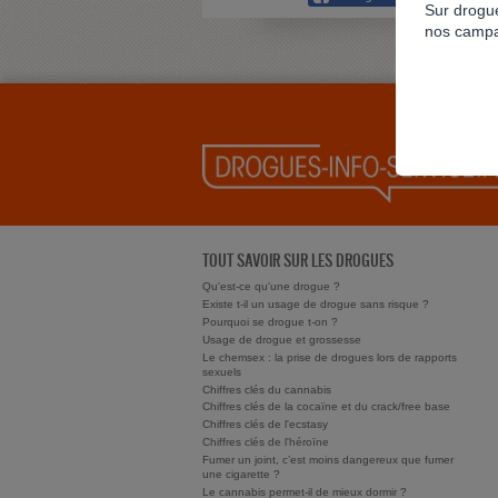
Sur drogue
nos campa
TOUT SAVOIR SUR LES DROGUES
Qu'est-ce qu'une drogue ?
Existe t-il un usage de drogue sans risque ?
Pourquoi se drogue t-on ?
Usage de drogue et grossesse
Le chemsex : la prise de drogues lors de rapports
sexuels
Chiffres clés du cannabis
Chiffres clés de la cocaïne et du crack/free base
Chiffres clés de l'ecstasy
Chiffres clés de l'héroïne
Fumer un joint, c’est moins dangereux que fumer
une cigarette ?
Le cannabis permet-il de mieux dormir ?