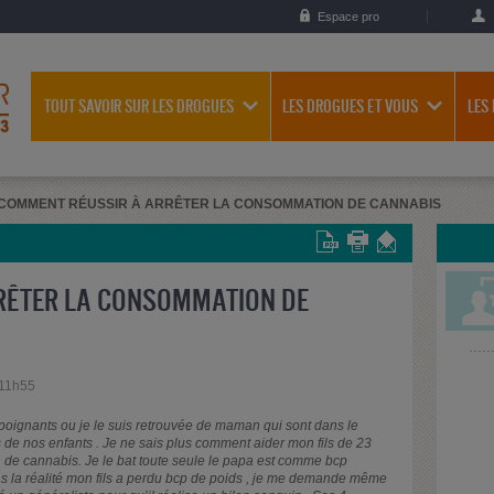
Espace pro
TOUT SAVOIR SUR LES DROGUES
LES DROGUES ET VOUS
LES
COMMENT RÉUSSIR À ARRÊTER LA CONSOMMATION DE CANNABIS
RÊTER LA CONSOMMATION DE
 11h55
poignants ou je le suis retrouvée de maman qui sont dans le
de nos enfants . Je ne sais plus comment aider mon fils de 23
 de cannabis. Je le bat toute seule le papa est comme bcp
s la réalité mon fils a perdu bcp de poids , je me demande même