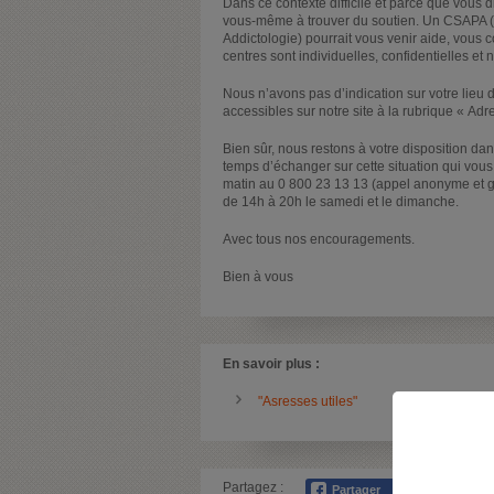
Dans ce contexte difficile et parce que vous di
vous-même à trouver du soutien. Un CSAPA 
Addictologie) pourrait vous venir aide, vous co
centres sont individuelles, confidentielles et
Nous n’avons pas d’indication sur votre lie
accessibles sur notre site à la rubrique « Adre
Bien sûr, nous restons à votre disposition da
temps d’échanger sur cette situation qui vou
matin au 0 800 23 13 13 (appel anonyme et gr
de 14h à 20h le samedi et le dimanche.
Avec tous nos encouragements.
Bien à vous
En savoir plus :
"Asresses utiles"
Partagez :