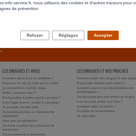
s-info-service.fr, nous utilisons des cookies et d’autres traceurs pour o
gnes de prévention.
RETOUR À LA LISTE
Refuser
Réglages
Accepter
LES DROGUES ET VOUS
LES DROGUES ET VOS PROCHES
Comment savoir si j'ai un problème ?
Comment parler des drogues à mes enfan
Personne ne sait, je n'ose pas en parler
Puis-je faire dépister mon enfant ?
Je consomme à moindre risque
Comment savoir si sa consommation est
problématique ?
Arrêter, comment faire ?
J'ai découvert que mon enfant se drogue
Est-il possible d'arrêter seul le cannabis ?
Il ne veut pas arrêter, que faire ?
Avec l'appli Jeanne, j'arrête le cannabis !
Comment aider un proche ?
Je souhaite me faire aider
Il a repris sa consommation
Je voudrais prendre un traitement de
substitution
Se faire aider
Vivre avec la substitution
J'ai envie d'arrêter mon traitement de
substitution
J'ai recommencé à consommer