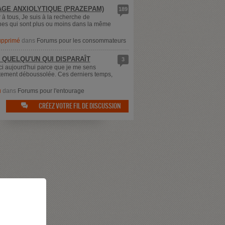
GE ANXIOLYTIQUE (PRAZEPAM)
189
 à tous, Je suis à la recherche de
es qui sont plus ou moins dans la même
supprimé
dans
Forums pour les consommateurs
 QUELQU'UN QUI DISPARAÎT
3
ici aujourd'hui parce que je me sens
ement déboussolée. Ces derniers temps,
u
dans
Forums pour l'entourage
CRÉEZ VOTRE FIL DE DISCUSSION
