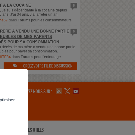
T À LA COCAÏNE
8
, Je suis dépendante à la cocaïne depuis
5 ans. J’ai 34 ans. J’ai arrêter un an...
ne67
dans
Forums pour les consommateurs
RÈRE A VENDU UNE BONNE PARTIE
0
EUBLES DE MES PARENTS
ÉS POUR SA CONSOMMATION
u décès de ma mère a vendu une bonne partie
bles pour payer sa consommation.
ITE84
dans
Forums pour l'entourage
CRÉEZ VOTRE FIL DE DISCUSSION

SUIVEZ-NOUS SUR :
ptimiser
ADRESSES UTILES