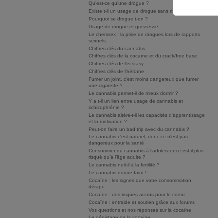
Qu'est-ce qu'une drogue ?
Existe t-il un usage de drogue sans risque ?
Pourquoi se drogue t-on ?
Usage de drogue et grossesse
Le chemsex : la prise de drogues lors de rapports
sexuels
Chiffres clés du cannabis
Chiffres clés de la cocaïne et du crack/free base
Chiffres clés de l'ecstasy
Chiffres clés de l'héroïne
Fumer un joint, c’est moins dangereux que fumer
une cigarette ?
Le cannabis permet-il de mieux dormir ?
Y a t-il un lien entre usage de cannabis et
schizophrénie ?
Le cannabis altère-t-il les capacités d'apprentissage
et la motivation ?
Peut-on faire un bad trip avec du cannabis ?
Le cannabis c'est naturel, donc ce n'est pas
dangereux pour la santé
Consommer du cannabis à l’adolescence est-il plus
risqué qu’à l’âge adulte ?
Le cannabis nuit-il à la fertilité ?
Le cannabis donne faim !
Cocaïne : les signes que votre consommation
dérape
Cocaïne : des risques accrus pour le coeur
Cocaïne : entraide et soutien grâce aux forums
Vos questions et nos réponses sur la cocaïne
Le dépistage de la cocaïne