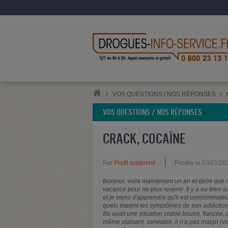
VOS QUESTIONS / NOS RÉPONSES
VOS QUESTIONS / NOS RÉPONSES
CRACK, COCAÏNE
Par
Profil supprimé
Postée le 03/01/20
Bonjour, voila maintenant un an et demi que mon
vacance pour ne plus revenir. Il y a eu bien 
et je viens d'apprendre qu'il est consommateu
quels étaient les symptômes de son addictio
fils avait une situation stable boulot, fiancé
même plaisant, serviable, il n'a pas maigri (