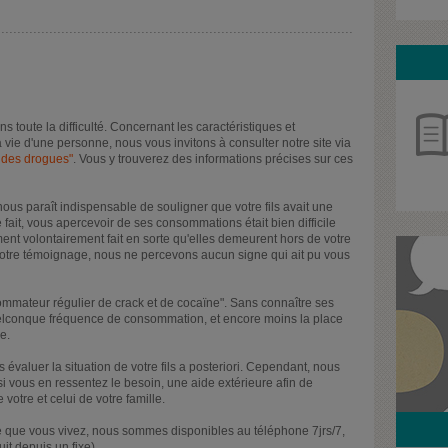
s toute la difficulté. Concernant les caractéristiques et
 vie d'une personne, nous vous invitons à consulter notre site via
 des drogues"
. Vous y trouverez des informations précises sur ces
 nous paraît indispensable de souligner que votre fils avait une
ce fait, vous apercevoir de ses consommations était bien difficile
ment volontairement fait en sorte qu'elles demeurent hors de votre
 votre témoignage, nous ne percevons aucun signe qui ait pu vous
ommateur régulier de crack et de cocaïne". Sans connaître ses
quelconque fréquence de consommation, et encore moins la place
e.
luer la situation de votre fils a posteriori. Cependant, nous
si vous en ressentez le besoin, une aide extérieure afin de
e votre et celui de votre famille.
 que vous vivez, nous sommes disponibles au téléphone 7jrs/7,
t depuis un fixe).