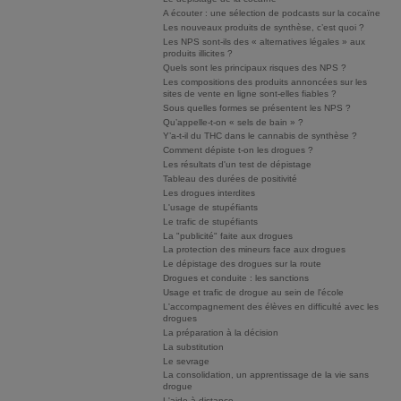
A écouter : une sélection de podcasts sur la cocaïne
Les nouveaux produits de synthèse, c’est quoi ?
Les NPS sont-ils des « alternatives légales » aux
produits illicites ?
Quels sont les principaux risques des NPS ?
Les compositions des produits annoncées sur les
sites de vente en ligne sont-elles fiables ?
Sous quelles formes se présentent les NPS ?
Qu’appelle-t-on « sels de bain » ?
Y’a-t-il du THC dans le cannabis de synthèse ?
Comment dépiste t-on les drogues ?
Les résultats d'un test de dépistage
Tableau des durées de positivité
Les drogues interdites
L'usage de stupéfiants
Le trafic de stupéfiants
La "publicité" faite aux drogues
La protection des mineurs face aux drogues
Le dépistage des drogues sur la route
Drogues et conduite : les sanctions
Usage et trafic de drogue au sein de l'école
L'accompagnement des élèves en difficulté avec les
drogues
La préparation à la décision
La substitution
Le sevrage
La consolidation, un apprentissage de la vie sans
drogue
L'aide à distance