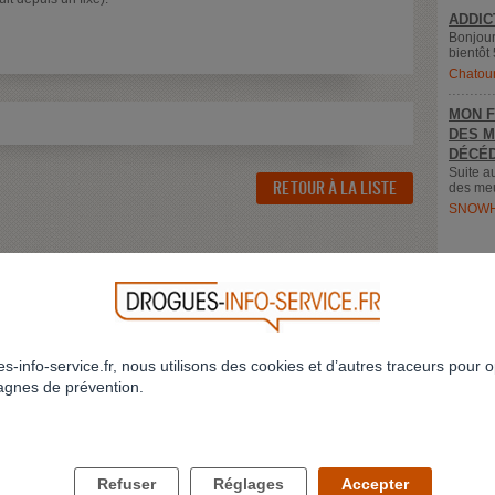
ADDIC
Bonjour
bientôt 
Chatou
MON F
DES M
DÉCÉD
Suite a
RETOUR À LA LISTE
des meu
SNOWH
s-info-service.fr, nous utilisons des cookies et d’autres traceurs pour o
gnes de prévention.
LES DROGUES ET VOUS
LES DROGUES ET VOS PROCHES
Refuser
Réglages
Accepter