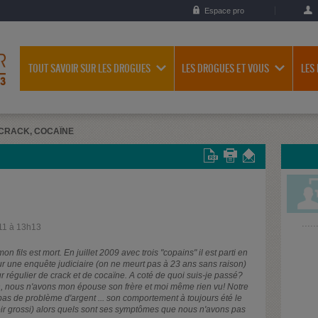
Espace pro
TOUT SAVOIR SUR LES DROGUES
LES DROGUES ET VOUS
LES
CRACK, COCAÏNE
11 à 13h13
 fils est mort. En juillet 2009 avec trois "copains" il est parti en
sur une enquête judiciaire (on ne meurt pas à 23 ans sans raison)
r régulier de crack et de cocaïne. A coté de quoi suis-je passé?
n, nous n'avons mon épouse son frère et moi même rien vu! Notre
e, pas de problème d'argent ... son comportement à toujours été le
voir grossi) alors quels sont ses symptômes que nous n'avons pas