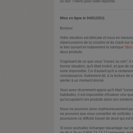
su voir ? merci pour votre réponse.
Mise en ligne le 04/01/2011
Bonjour.
Votre situation est délicate et nous en mesuron
répercussions de la cocaïne et du crack sur la
le lien suivant et notamment la rubrique
"dico
deux produits.
S'agissant de ce que vous "n'avez su voir", il
bonne situation, qu'il était inséré, et que de 
voire impossible. Ce d'autant qu'il a certaine
connaissance. Autrement dit, à la lecture de
alerter à un moment donné.
Vous avez récemment appris qu'il était "cons
habitudes, il est impossible d'évaluer une 
qu'occupaient ces produits dans son existenc
Nous ne pouvons donc malheureusement pas éva
ne pouvons que vous conseiller de solliciter, 
poursuivre ce difficile travail de deuil qui est l
Si vous souhaitez échanger davantage sur ce
de 8h à 2h au 0 800 23 13 13 (anonyme, gratui