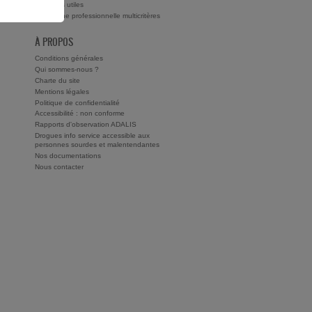
ts ?
Adresses utiles
Recherche professionnelle multicritères
À PROPOS
Conditions générales
Qui sommes-nous ?
Charte du site
Mentions légales
Politique de confidentialité
Accessibilité : non conforme
Rapports d'observation ADALIS
Drogues info service accessible aux
personnes sourdes et malentendantes
Nos documentations
Nous contacter