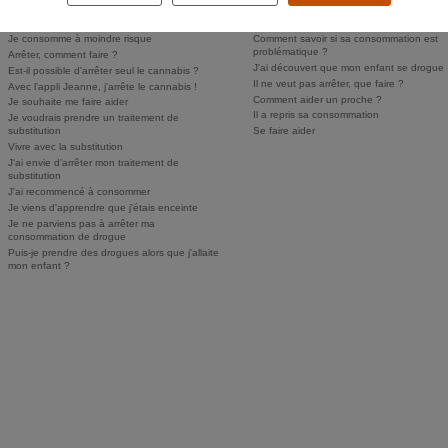
Comment savoir si j'ai un problème ?
Comment parler des drogues à mes enfan
Personne ne sait, je n'ose pas en parler
Puis-je faire dépister mon enfant ?
Je consomme à moindre risque
Comment savoir si sa consommation est
problématique ?
Arrêter, comment faire ?
J'ai découvert que mon enfant se drogue
Est-il possible d'arrêter seul le cannabis ?
Il ne veut pas arrêter, que faire ?
Avec l'appli Jeanne, j'arrête le cannabis !
Comment aider un proche ?
Je souhaite me faire aider
Il a repris sa consommation
Je voudrais prendre un traitement de
substitution
Se faire aider
Vivre avec la substitution
J'ai envie d'arrêter mon traitement de
substitution
J'ai recommencé à consommer
Je viens d'apprendre que j'étais enceinte
Je ne parviens pas à arrêter ma
consommation de drogue
Puis-je prendre des drogues alors que j'allaite
mon enfant ?