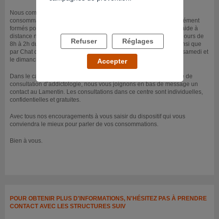
Nous comprenons que vous ayez besoin de faire le point sur vos
consommations d’alcool. Nos écoutantes et écoutants sont précisément
formés pour en échanger avec vous. Cependant, notre service d’aide à
distance ne fonctionne pas sur rendez-vous. Il est ouvert tous les jours de
Refuser
Réglages
8h à 2h du matin au 0 800 23 13 13 (appel anonyme et gratuit) ainsi que
par Chat de 14h à minuit du lundi au vendredi et de 14h à 20h le samedi et
le dimanche (heures métropolitaines).
Accepter
Dans le cas où vous préfériez être reçu sur rendez-vous en centre de
consultation d’addictologie, nous vous joignons en bas de message un
contact au Lamentin. Les consultations dans ce centre sont individuelles,
confidentielles et gratuites.
Avec tous nos encouragements à vous saisir du dispositif qui vous
conviendra le mieux pour parler de vos consommations.
Bien à vous.
POUR OBTENIR PLUS D'INFORMATIONS, N'HÉSITEZ PAS À PRENDRE
CONTACT AVEC LES STRUCTURES SUIV