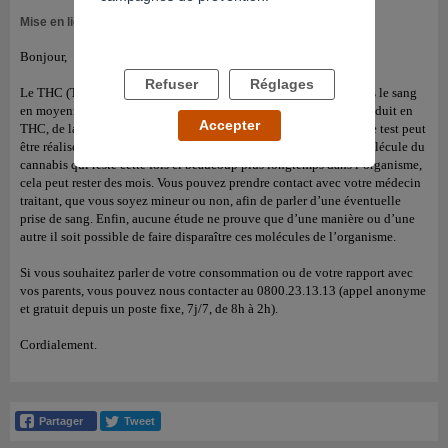
Mise en ligne le 22/08/2012
Bonjour,
Refuser
Réglages
Le THC (Tétrahydrocannabinol) est une molécule détectable dans le sang
en moyenne dans les 24h. Cela dépend de la concentration du produit en
Accepter
THC, de la quantité consommée et de votre métabolisme. Un autre test peut
être réalisé afin de détecter la présence de THCOOH, une autre molécule du
cannabis qui reste cette fois ci beaucoup plus longtemps dans l’organisme,
cela peut rester des mois. Vous pouvez prendre contact avec votre médecin
traitant, que vous soyez mineur ou non, afin de parler d’une éventuelle
prise de sang. Enfin, aucune étude ne prouve que d’une manière ou d’une
autre il soit possible de faire disparaître ces molécules de l’organisme.
Si vous souhaitez parler de votre consommation ou de votre rapport avec
vos parents, vous pouvez nous contacter au 0800.23.13.13 (appel anonyme
et gratuit depuis un poste fixe, 7j/7, de 8h à 2h).
Cordialement.