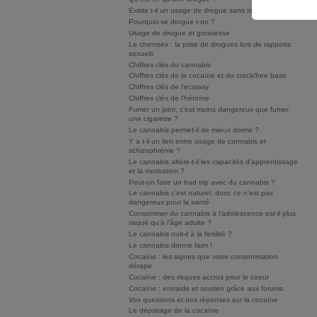
Existe t-il un usage de drogue sans risque ?
Pourquoi se drogue t-on ?
Usage de drogue et grossesse
Le chemsex : la prise de drogues lors de rapports
sexuels
Chiffres clés du cannabis
Chiffres clés de la cocaïne et du crack/free base
Chiffres clés de l'ecstasy
Chiffres clés de l'héroïne
Fumer un joint, c’est moins dangereux que fumer
une cigarette ?
Le cannabis permet-il de mieux dormir ?
Y a t-il un lien entre usage de cannabis et
schizophrénie ?
Le cannabis altère-t-il les capacités d'apprentissage
et la motivation ?
Peut-on faire un bad trip avec du cannabis ?
Le cannabis c'est naturel, donc ce n'est pas
dangereux pour la santé
Consommer du cannabis à l’adolescence est-il plus
risqué qu’à l’âge adulte ?
Le cannabis nuit-il à la fertilité ?
Le cannabis donne faim !
Cocaïne : les signes que votre consommation
dérape
Cocaïne : des risques accrus pour le coeur
Cocaïne : entraide et soutien grâce aux forums
Vos questions et nos réponses sur la cocaïne
Le dépistage de la cocaïne