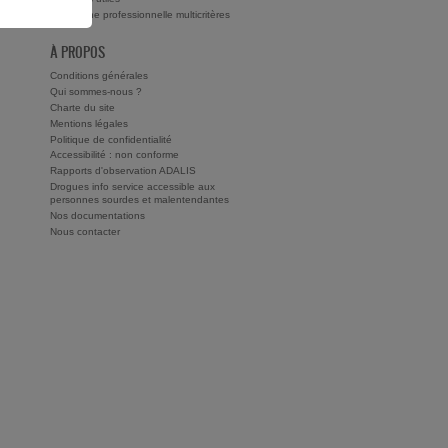
Recherche professionnelle multicritères
À PROPOS
Conditions générales
Qui sommes-nous ?
Charte du site
Mentions légales
Politique de confidentialité
Accessibilité : non conforme
Rapports d'observation ADALIS
Drogues info service accessible aux
personnes sourdes et malentendantes
Nos documentations
Nous contacter