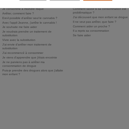
Personne ne sait, je n'ose pas en parler
Puis-je faire dépister mon enfant ?
Je consomme à moindre risque
Comment savoir si sa consommation est
problématique ?
Arrêter, comment faire ?
J'ai découvert que mon enfant se drogue
Est-il possible d'arrêter seul le cannabis ?
Il ne veut pas arrêter, que faire ?
Avec l'appli Jeanne, j'arrête le cannabis !
Comment aider un proche ?
Je souhaite me faire aider
Il a repris sa consommation
Je voudrais prendre un traitement de
substitution
Se faire aider
Vivre avec la substitution
J'ai envie d'arrêter mon traitement de
substitution
J'ai recommencé à consommer
Je viens d'apprendre que j'étais enceinte
Je ne parviens pas à arrêter ma
consommation de drogue
Puis-je prendre des drogues alors que j'allaite
mon enfant ?