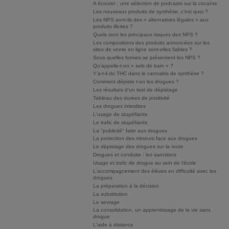
A écouter : une sélection de podcasts sur la cocaïne
Les nouveaux produits de synthèse, c’est quoi ?
Les NPS sont-ils des « alternatives légales » aux
produits illicites ?
Quels sont les principaux risques des NPS ?
Les compositions des produits annoncées sur les
sites de vente en ligne sont-elles fiables ?
Sous quelles formes se présentent les NPS ?
Qu’appelle-t-on « sels de bain » ?
Y’a-t-il du THC dans le cannabis de synthèse ?
Comment dépiste t-on les drogues ?
Les résultats d'un test de dépistage
Tableau des durées de positivité
Les drogues interdites
L'usage de stupéfiants
Le trafic de stupéfiants
La "publicité" faite aux drogues
La protection des mineurs face aux drogues
Le dépistage des drogues sur la route
Drogues et conduite : les sanctions
Usage et trafic de drogue au sein de l'école
L'accompagnement des élèves en difficulté avec les
drogues
La préparation à la décision
La substitution
Le sevrage
La consolidation, un apprentissage de la vie sans
drogue
L'aide à distance