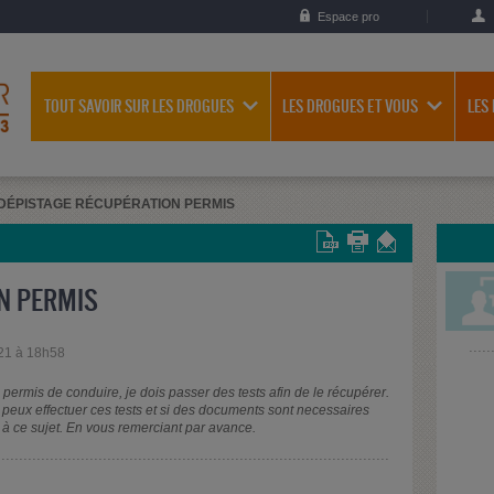
Espace pro
TOUT SAVOIR SUR LES DROGUES
LES DROGUES ET VOUS
LES
DÉPISTAGE RÉCUPÉRATION PERMIS
N PERMIS
21 à 18h58
 permis de conduire, je dois passer des tests afin de le récupérer.
e peux effectuer ces tests et si des documents sont necessaires
on à ce sujet. En vous remerciant par avance.