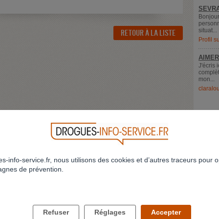
SEVRA
Bonjour
personn
situat...
RETOUR À LA LISTE
Profil 
AIMER
J'écris 
complèt
mon...
claralo
s-info-service.fr, nous utilisons des cookies et d’autres traceurs pour o
gnes de prévention.
LES DROGUES ET VOUS
LES DROGUES ET VOS PROCHES
Refuser
Réglages
Accepter
Comment savoir si j'ai un problème ?
Comment parler des drogues à mes enfan