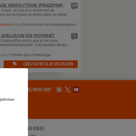
GE ANXIOLYTIQUE (PRAZEPAM)
189
 à tous, Je suis à la recherche de
es qui sont plus ou moins dans la même
supprimé
dans
Forums pour les consommateurs
 QUELQU'UN QUI DISPARAÎT
3
ici aujourd'hui parce que je me sens
ement déboussolée. Ces derniers temps,
u
dans
Forums pour l'entourage
CRÉEZ VOTRE FIL DE DISCUSSION

SUIVEZ-NOUS SUR :
ptimiser
ADRESSES UTILES
ts ?
Adresses utiles