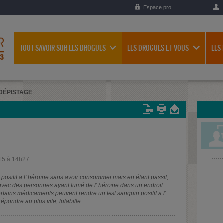
Espace pro
TOUT SAVOIR SUR LES DROGUES
LES DROGUES ET VOUS
LES
DÉPISTAGE
15 à 14h27
t positif a l' héroïne sans avoir consommer mais en étant passif,
 avec des personnes ayant fumé de l' héroïne dans un endroit
tains médicaments peuvent rendre un test sanguin positif a l'
ondre au plus vite, lulabille.