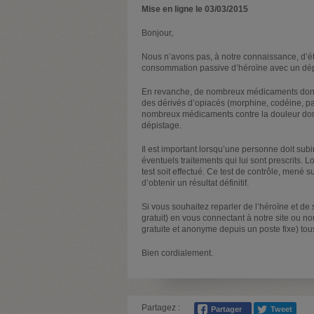
Mise en ligne le 03/03/2015
Bonjour,
Nous n’avons pas, à notre connaissance, d’ét
consommation passive d’héroïne avec un dépis
En revanche, de nombreux médicaments dont,
des dérivés d’opiacés (morphine, codéine, par
nombreux médicaments contre la douleur dont 
dépistage.
Il est important lorsqu’une personne doit sub
éventuels traitements qui lui sont prescrits.
test soit effectué. Ce test de contrôle, mené
d’obtenir un résultat définitif.
Si vous souhaitez reparler de l’héroïne et d
gratuit) en vous connectant à notre site ou 
gratuite et anonyme depuis un poste fixe) tou
Bien cordialement.
Partagez :