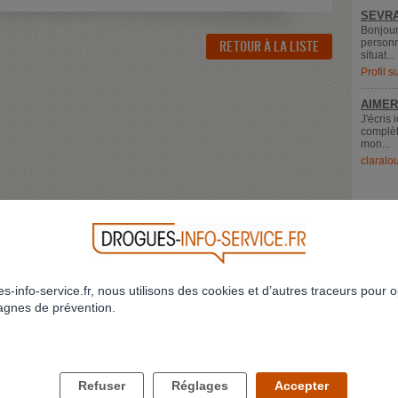
SEVRA
Bonjour
personn
RETOUR À LA LISTE
situat...
Profil 
AIMER
J'écris 
complèt
mon...
claralo
s-info-service.fr, nous utilisons des cookies et d’autres traceurs pour o
gnes de prévention.
LES DROGUES ET VOUS
LES DROGUES ET VOS PROCHES
Refuser
Réglages
Accepter
Comment savoir si j'ai un problème ?
Comment parler des drogues à mes enfan