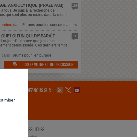
GE ANXIOLYTIQUE (PRAZEPAM)
189
 à tous, Je suis à la recherche de
es qui sont plus ou moins dans la même
supprimé
dans
Forums pour les consommateurs
 QUELQU'UN QUI DISPARAÎT
3
ici aujourd'hui parce que je me sens
ement déboussolée. Ces derniers temps,
u
dans
Forums pour l'entourage
CRÉEZ VOTRE FIL DE DISCUSSION

SUIVEZ-NOUS SUR :
ptimiser
ADRESSES UTILES
ts ?
Adresses utiles