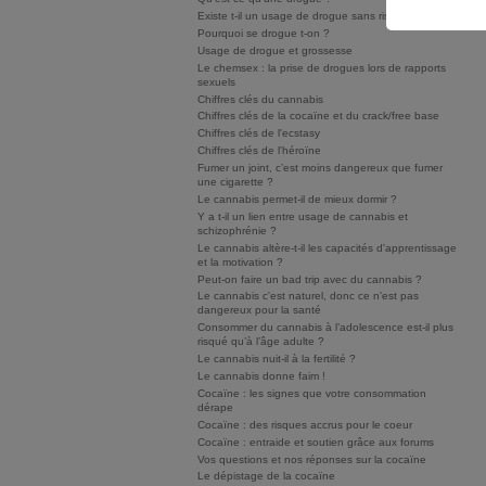
Existe t-il un usage de drogue sans risque ?
Pourquoi se drogue t-on ?
Usage de drogue et grossesse
Le chemsex : la prise de drogues lors de rapports
sexuels
Chiffres clés du cannabis
Chiffres clés de la cocaïne et du crack/free base
Chiffres clés de l'ecstasy
Chiffres clés de l'héroïne
Fumer un joint, c’est moins dangereux que fumer
une cigarette ?
Le cannabis permet-il de mieux dormir ?
Y a t-il un lien entre usage de cannabis et
schizophrénie ?
Le cannabis altère-t-il les capacités d'apprentissage
et la motivation ?
Peut-on faire un bad trip avec du cannabis ?
Le cannabis c'est naturel, donc ce n'est pas
dangereux pour la santé
Consommer du cannabis à l’adolescence est-il plus
risqué qu’à l’âge adulte ?
Le cannabis nuit-il à la fertilité ?
Le cannabis donne faim !
Cocaïne : les signes que votre consommation
dérape
Cocaïne : des risques accrus pour le coeur
Cocaïne : entraide et soutien grâce aux forums
Vos questions et nos réponses sur la cocaïne
Le dépistage de la cocaïne