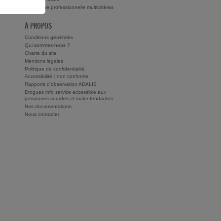
Recherche professionnelle multicritères
À PROPOS
Conditions générales
Qui sommes-nous ?
Charte du site
Mentions légales
Politique de confidentialité
Accessibilité : non conforme
Rapports d'observation ADALIS
Drogues info service accessible aux
personnes sourdes et malentendantes
Nos documentations
Nous contacter