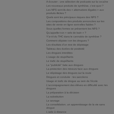
A écouter : une sélection de podcasts sur la cocaïne
Les nouveaux produits de synthèse, c’est quoi ?
Les NPS sont-ils des « alternatives légales » aux
produits illicites ?
Quels sont les principaux risques des NPS ?
Les compositions des produits annoncées sur les
sites de vente en ligne sont-elles fiables ?
Sous quelles formes se présentent les NPS ?
Qu’appelle-t-on « sels de bain » ?
Y’a-t-il du THC dans le cannabis de synthèse ?
Comment dépiste t-on les drogues ?
Les résultats d'un test de dépistage
Tableau des durées de positivité
Les drogues interdites
L'usage de stupéfiants
Le trafic de stupéfiants
La "publicité" faite aux drogues
La protection des mineurs face aux drogues
Le dépistage des drogues sur la route
Drogues et conduite : les sanctions
Usage et trafic de drogue au sein de l'école
L'accompagnement des élèves en difficulté avec les
drogues
La préparation à la décision
La substitution
Le sevrage
La consolidation, un apprentissage de la vie sans
drogue
L'aide à distance