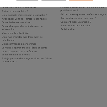
Personne ne sait, je n'ose pas en parler
Puis-je faire dépister mon enfant ?
Je consomme à moindre risque
Comment savoir si sa consommation est
problématique ?
Arrêter, comment faire ?
J'ai découvert que mon enfant se drogue
Est-il possible d'arrêter seul le cannabis ?
Il ne veut pas arrêter, que faire ?
Avec l'appli Jeanne, j'arrête le cannabis !
Comment aider un proche ?
Je souhaite me faire aider
Il a repris sa consommation
Je voudrais prendre un traitement de
substitution
Se faire aider
Vivre avec la substitution
J'ai envie d'arrêter mon traitement de
substitution
J'ai recommencé à consommer
Je viens d'apprendre que j'étais enceinte
Je ne parviens pas à arrêter ma
consommation de drogue
Puis-je prendre des drogues alors que j'allaite
mon enfant ?