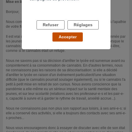
Mise en ligne le 12/01/2022
Bonjour,
Nous comprenons l'impuissance que vous pouvez ressentir face à l'apathie
Refuser
Réglages
de votre fille, et face à sa consommation régulière de cannabis.
Il est vrai que le cannabis est une substance fréquemment consommée par
Accepter
les jeunes, généralement de manière festive ou occasionnelle. Lorsque le
cannabis s'ancre dans le quotidien, c'est souvent le signe d'un mal-être,
comme si le cannabis était un refuge.
Nous ne savons pas si sa décision d'arrêter le lycée est survenue avant ou
conjointement à sa consommation de cannabis. En d'autres termes, nous
ne connaissons pas les raisons de sa déscolarisation: si elle a décidé
d'arrêter le lycée en raison d'un événement particulier/d'une situation
difficile (que le cannabis pourrait soulager également), ou si le cannabis l'a
petit à petit mise en retrait de son cursus. Nous avons conscience que la
pandémie a elle-même eu un sérieux impact sur la santé mentale des
jeunes, et sur leur scolarité (relations avec les professeur-e-s et les pair-e-
s, capacité à suivre et à garder le rythme de travail, anxiété accrue...).
Nous ne connaissons pas non plus son rapport aux loisirs, à ses ami-e-s: si
elle a conservé des activités, si elle a toujours des contacts avec ses ami-e-
s proches...
Nous vous encourageons donc à essayer de discuter avec elle de son état