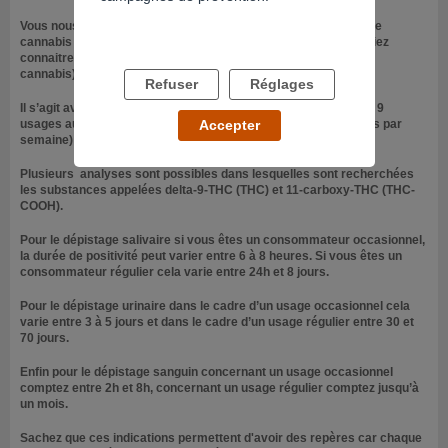
Vous nous dites que vous allez consommer un ou deux joints de
cannabis dans la nuit de samedi à dimanche et vous souhaiteriez
connaitre les délais de positivité au THC (substance active du
cannabis), dans le cadre d’un éventuel dépistage.
Refuser
Réglages
Il s’agit avant tout de distinguer l’usage occasionnel (entre 1 et 9
usages au cours de l’année) de l’usage régulier (plusieurs jours par
Accepter
semaine) pour connaitre les délais de positivité.
Plusieurs analyses sont possibles dans lesquelles sont recherchées
les substances appelées delta-9-THC (THC) et 11-carboxy-THC (THC-
COOH).
Pour le dépistage salivaire si vous êtes un consommateur occasionnel,
la durée de positivité peut varier entre 6 à 8 heures. Si vous êtes un
consommateur régulier cela varie entre 24h et 8 jours.
Pour le dépistage urinaire dans le cadre d’un usage occasionnel cela
varie entre 3 à 5 jours et dans le cadre d’un usage régulier entre 30 et
70 jours.
Enfin pour le dépistage sanguin concernant un usage occasionnel
comptez entre 2h et 8h, concernant un usage régulier comptez jusqu’à
un mois.
Sachez que ces indications permettent d'avoir des repères car chaque