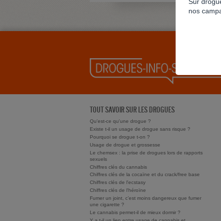
Sur drogue
nos campa
TOUT SAVOIR SUR LES DROGUES
Qu'est-ce qu'une drogue ?
Existe t-il un usage de drogue sans risque ?
Pourquoi se drogue t-on ?
Usage de drogue et grossesse
Le chemsex : la prise de drogues lors de rapports
sexuels
Chiffres clés du cannabis
Chiffres clés de la cocaïne et du crack/free base
Chiffres clés de l'ecstasy
Chiffres clés de l'héroïne
Fumer un joint, c’est moins dangereux que fumer
une cigarette ?
Le cannabis permet-il de mieux dormir ?
Y a t-il un lien entre usage de cannabis et