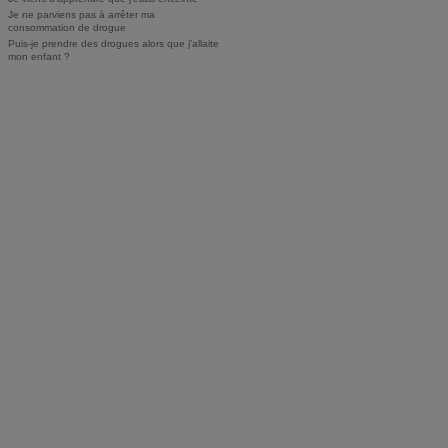
Je ne parviens pas à arrêter ma
consommation de drogue
Puis-je prendre des drogues alors que j'allaite
mon enfant ?