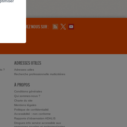
ptimiser
SUIVEZ-NOUS SUR :
ADRESSES UTILES
ts ?
Adresses utiles
Recherche professionnelle multicritères
À PROPOS
Conditions générales
Qui sommes-nous ?
Charte du site
Mentions légales
Politique de confidentialité
Accessibilité : non conforme
Rapports d'observation ADALIS
Drogues info service accessible aux
personnes sourdes et malentendantes