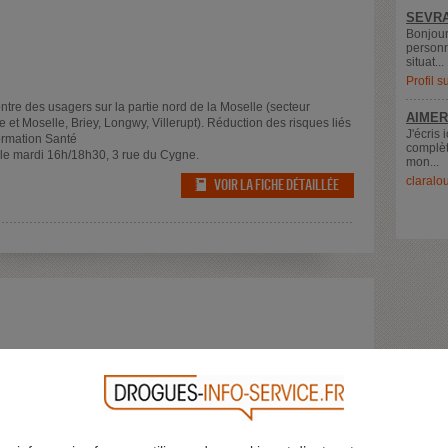
SEVRA
Bonjour
personn
situat...
Profil 
re des usagers sur la partie nord de la Moselle (secteur
AIMER
 et Moselle, Briey, Longwy, Villerupt). Réduction des risques liés
J'écris 
ormation Santé
complèt
le mardi 16h/18h30, 3 rue du Cygne.
mon...
claralo
VOIR LA FICHE DÉTAILLÉE