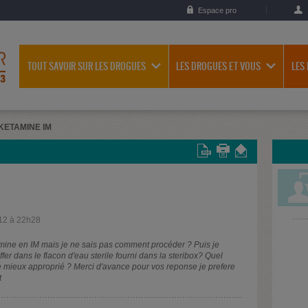
Espace pro
TOUT SAVOIR SUR LES DROGUES
LES DROGUES ET VOUS
LES
KETAMINE IM
12 à 22h28
tamine en IM mais je ne sais pas comment procéder ? Puis je
er dans le flacon d'eau sterile fourni dans la steribox? Quel
e mieux approprié ? Merci d'avance pour vos reponse je prefere
t