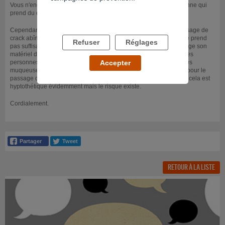
Vous n'encourez pas grand chose à faire l'amour avec une personne qui
prend du crack. Les effets ne se transmettent pas au partenaire.
Cependant vous pouvez vous protéger avec des préservatifs. L'usage de
crack abîme les muqueuses. Il se peut que votre partenaire, s'il ne prend
Refuser
Réglages
pas suffisamment de précautions (mais c'est à voir avec lui), partage son
matériel de consommation avec d'autres personnes. Si l'une de ces
personnes est contaminée par le VIH ou le virus de l'hépatite C, les
Accepter
muqueuses abîmées sont alors des portes d'entrées potentielles pour le
passage de virus et votre partenaire pourrait être contaminé. Tout cela est
hyptothétique évidemment mais le risque existe.
Cordialement.
RETOUR À LA LISTE