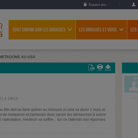
Espace pro
TOUT SAVOIR SUR LES DROGUES
LES DROGUES ET VOUS
LES
METADONE AU USA
21 à 19h19
 fille doit se faire opérer au misouris et cela va durer 1 mois et
ent de metadone et j'aimerais donc savoir les démarches à suivre
l'attestation, médecin va suffire... sur ce j'attends vos réponses