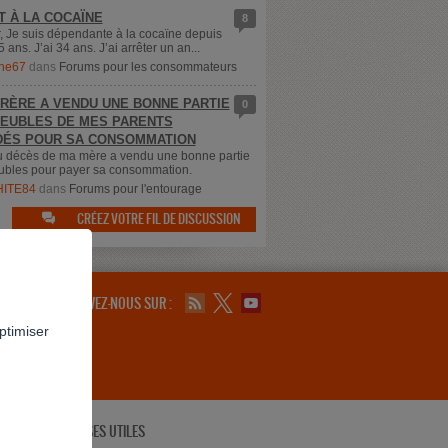
T À LA COCAÏNE
8
, Je suis dépendante à la cocaïne depuis
5 ans. J’ai 34 ans. J’ai arrêter un an...
ne67
dans
Forums pour les consommateurs
RÈRE A VENDU UNE BONNE PARTIE
0
EUBLES DE MES PARENTS
ÉS POUR SA CONSOMMATION
u décès de ma mère a vendu une bonne partie
bles pour payer sa consommation.
ITE84
dans
Forums pour l'entourage
CRÉEZ VOTRE FIL DE DISCUSSION

SUIVEZ-NOUS SUR :
ptimiser
ADRESSES UTILES