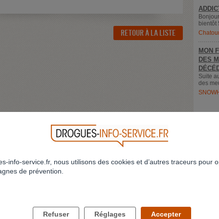
ADDIC
Bonjour
bientôt 
RETOUR À LA LISTE
Chatou
MON F
DES M
DÉCÉD
Suite a
des meu
SNOWH
s-info-service.fr, nous utilisons des cookies et d’autres traceurs pour o
gnes de prévention.
LES DROGUES ET VOUS
LES DROGUES ET VOS PROCHES
Refuser
Réglages
Accepter