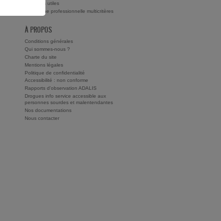
ts ?
Adresses utiles
Recherche professionnelle multicritères
À PROPOS
Conditions générales
Qui sommes-nous ?
Charte du site
Mentions légales
Politique de confidentialité
Accessibilité : non conforme
Rapports d'observation ADALIS
Drogues info service accessible aux
personnes sourdes et malentendantes
Nos documentations
Nous contacter