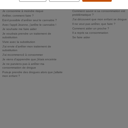
Comment savoir si j'ai un problème ?
Comment parler des drogues à mes enfan
Personne ne sait, je n'ose pas en parler
Puis-je faire dépister mon enfant ?
Je consomme à moindre risque
Comment savoir si sa consommation est
problématique ?
Arrêter, comment faire ?
J'ai découvert que mon enfant se drogue
Est-il possible d'arrêter seul le cannabis ?
Il ne veut pas arrêter, que faire ?
Avec l'appli Jeanne, j'arrête le cannabis !
Comment aider un proche ?
Je souhaite me faire aider
Il a repris sa consommation
Je voudrais prendre un traitement de
substitution
Se faire aider
Vivre avec la substitution
J'ai envie d'arrêter mon traitement de
substitution
J'ai recommencé à consommer
Je viens d'apprendre que j'étais enceinte
Je ne parviens pas à arrêter ma
consommation de drogue
Puis-je prendre des drogues alors que j'allaite
mon enfant ?