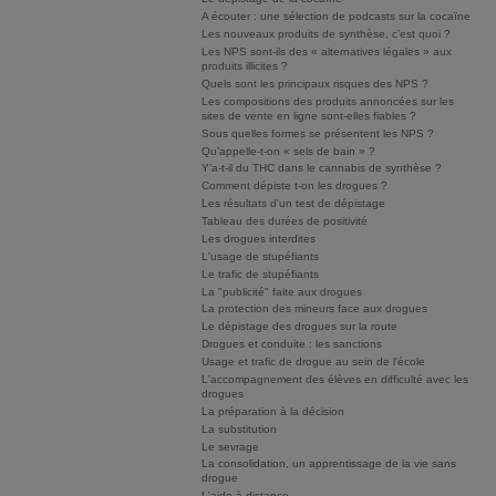
A écouter : une sélection de podcasts sur la cocaïne
Les nouveaux produits de synthèse, c’est quoi ?
Les NPS sont-ils des « alternatives légales » aux
produits illicites ?
Quels sont les principaux risques des NPS ?
Les compositions des produits annoncées sur les
sites de vente en ligne sont-elles fiables ?
Sous quelles formes se présentent les NPS ?
Qu’appelle-t-on « sels de bain » ?
Y’a-t-il du THC dans le cannabis de synthèse ?
Comment dépiste t-on les drogues ?
Les résultats d'un test de dépistage
Tableau des durées de positivité
Les drogues interdites
L'usage de stupéfiants
Le trafic de stupéfiants
La "publicité" faite aux drogues
La protection des mineurs face aux drogues
Le dépistage des drogues sur la route
Drogues et conduite : les sanctions
Usage et trafic de drogue au sein de l'école
L'accompagnement des élèves en difficulté avec les
drogues
La préparation à la décision
La substitution
Le sevrage
La consolidation, un apprentissage de la vie sans
drogue
L'aide à distance