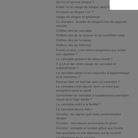
Qu'est-ce qu'une drogue ?
Existe t-il un usage de drogue sans risque ?
Pourquoi se drogue t-on ?
Usage de drogue et grossesse
Le chemsex : la prise de drogues lors de rapports
sexuels
Chiffres clés du cannabis
Chiffres clés de la cocaïne et du crack/free base
Chiffres clés de l'ecstasy
Chiffres clés de l'héroïne
Fumer un joint, c’est moins dangereux que fumer
une cigarette ?
Le cannabis permet-il de mieux dormir ?
Y a t-il un lien entre usage de cannabis et
schizophrénie ?
Le cannabis altère-t-il les capacités d'apprentissage
et la motivation ?
Peut-on faire un bad trip avec du cannabis ?
Le cannabis c'est naturel, donc ce n'est pas
dangereux pour la santé
Consommer du cannabis à l’adolescence est-il plus
risqué qu’à l’âge adulte ?
Le cannabis nuit-il à la fertilité ?
Le cannabis donne faim !
Cocaïne : les signes que votre consommation
dérape
Cocaïne : des risques accrus pour le coeur
Cocaïne : entraide et soutien grâce aux forums
Vos questions et nos réponses sur la cocaïne
Le dépistage de la cocaïne