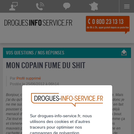
Menu
Drogues Info Service répond à vos questions
Drogues Info Service répond
Chattez avec
à vos appels 7 jours sur 7
Drogues Info Service
POSEZ VOTRE QUESTION
CONTACTEZ-NOUS
Chat indisponible
VOS QUESTIONS / NOS RÉPONSES
MON COPAIN FUME DU SHIT
Par
Profil supprimé
Postée le 25/06/2012 à 06h14
Bonjour, cela fait plus d'un an que mon copain avait arrêté la clope. Mais
j'ai du qu'il avait (re?)commencé le shit. Il m'a dit qu'il allait arrêter donc je
ne me suis plus posée de questions. Mais une connaissance à lui en fait
pousser chez lui et lui en donne gratuitement et il continue. Je l'ai déjà
menacé de le quitter mais comme je l'aime je ne vais pas jusqu'au bout.
Sur drogues-info-service.fr, nous
J'ai tout essayé il n'arrive pas à comprendre pourquoi je réagis comme ça
utilisons des cookies et d’autres
et s'enerve à chaque fois que je lui en parle. Je lui dis que c'est très
traceurs pour optimiser nos
mauvais pour sa santé et que je ne lui fait plus confiance car il fume en
campagnes de prévention.
cachette et que j'ai appris qu'il en reprend via une amie. J'ai envie de