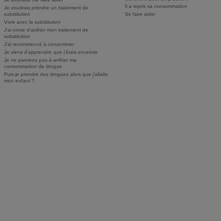
Il a repris sa consommation
Je voudrais prendre un traitement de
substitution
Se faire aider
Vivre avec la substitution
J'ai envie d'arrêter mon traitement de
substitution
J'ai recommencé à consommer
Je viens d'apprendre que j'étais enceinte
Je ne parviens pas à arrêter ma
consommation de drogue
Puis-je prendre des drogues alors que j'allaite
mon enfant ?