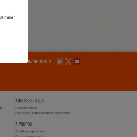
ptimiser
SUIVEZ-NOUS SUR :
ADRESSES UTILES
ts ?
Adresses utiles
Recherche professionnelle multicritères
À PROPOS
Conditions générales
Qui sommes-nous ?