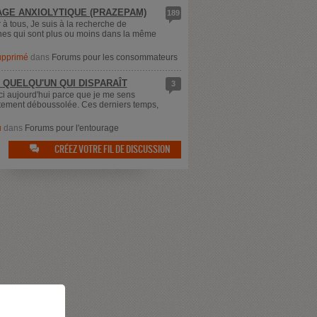
GE ANXIOLYTIQUE (PRAZEPAM)
189
 à tous, Je suis à la recherche de
es qui sont plus ou moins dans la même
supprimé
dans
Forums pour les consommateurs
 QUELQU'UN QUI DISPARAÎT
3
ici aujourd'hui parce que je me sens
ement déboussolée. Ces derniers temps,
u
dans
Forums pour l'entourage
CRÉEZ VOTRE FIL DE DISCUSSION
