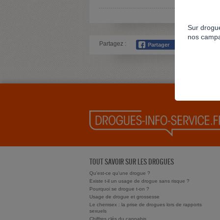
Sur drogue
nos campa
Partagez :
TOUT SAVOIR SUR LES DROGUES
Qu'est-ce qu'une drogue ?
Existe t-il un usage de drogue sans risque ?
Pourquoi se drogue t-on ?
Usage de drogue et grossesse
Le chemsex : la prise de drogues lors de rapports
sexuels
Chiffres clés du cannabis