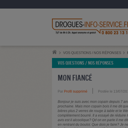
VOS QUESTIONS / NOS RÉPONSES
VOS QUESTIONS / NOS RÉPONSES
MON FIANCÉ
Par
Profil supprimé
Postée le 13/07/20
Bonjour je suis avec mon copain depuis 7 ans 
prochaine. Mais mon copain bois il me dit que 
bières plus 2 verres de rouge à table et le W
complètement bourré. Il a essayé de réduire le
avis est il alcoolique? Qd on en parle il me 
en rentrant du boulot. Que dois je faire? Je ne 