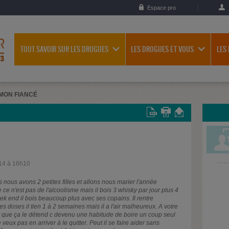
Espace pro
TOUT SAVOIR SUR LES DROGUES
LES DROGUES ET VOUS
LES
MON FIANCÉ
14 à 16h10
nous avons 2 petites filles et allons nous marier l'année
ce n'est pas de l'alcoolisme mais il bois 3 whisky par jour plus 4
eek end il bois beaucoup plus avec ses copains. Il rentre
s doses il tien 1 à 2 semaines mais il a l'air malheureux. A votre
dit que ça le détend c devenu une habitude de boire un coup seul
veux pas en arriver à le quitter. Peut il se faire aider sans