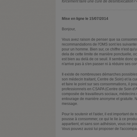
forcément faire une cure de désintoxication?
Mise en ligne le 15/07/2014
Bonjour,
Vous avez raison de penser que sa consommatio
recommandations de l'OMS sont les suivantes 
pour un homme. Bien sur, ce chiffre n'est qu'u
dela de cette limite de manière ponctuelle, oc
est bien au delà de ce seuil. Il semble donc q
n'arrive pas à s'en passer ni à réduire ses c
Il existe de nombreuses démarches possibles (
son médecin traitant, Centre de Soin) et la cur
et faire le point sur ses consommations, il p
professionnels en CSAPA (Centre de Soin d'
composée de travailleurs sociaux, médecins e
entourage de manière anonyme et gratuite. 
message.
Pour le soutenir et l'aider, il est important d
pousse à consommer, ce qui le lie à ce produit
appartient, et sans son adhésion, vous ne pou
Vous pouvez aussi lui proposer de l'accompa