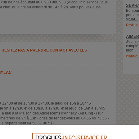
 l'un de nos écoutant au 0 980 980 930 (Alcool info service, tous
SEVRA
ar chat, du lundi au vendredi de 14h à 2h. Vous pouvez aussi
Bonjour
personn
situat...
Profil 
AIMER
J'écris 
complèt
N'HÉSITEZ PAS À PRENDRE CONTACT AVEC LES
mon...
claralo
HYLAC
 à 12h30 et de 13h30 à 17h30, le jeudi de 16h à 18h45
de 9h à 12h30 et de 13h30 à 17h30, et le jeudi de 16h à 18h45
 a lieu à la Maison des Adolescents d'Annecy - Au Cinq - (sur
ercredi de 9h à 13h - prise de rendez-vous au 04 56 49 73 55 -
r le département 04 50 67 96 51)
VOIR LA FICHE DÉTAILLÉE