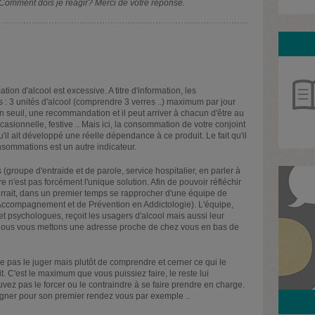
 Comment dois je réagir? Merci de votre réponse.
n d'alcool est excessive. A titre d'information, les
: 3 unités d'alcool (comprendre 3 verres ..) maximum par jour
n seuil, une recommandation et il peut arriver à chacun d'être au
casionnelle, festive .. Mais ici, la consommation de votre conjoint
u'il ait développé une réelle dépendance à ce produit. Le fait qu'il
onsommations est un autre indicateur.
groupe d'entraide et de parole, service hospitalier, en parler à
e n'est pas forcément l'unique solution. Afin de pouvoir réfléchir
ourrait, dans un premier temps se rapprocher d'une équipe de
Accompagnement et de Prévention en Addictologie). L'équipe,
t psychologues, reçoit les usagers d'alcool mais aussi leur
Nous vous mettons une adresse proche de chez vous en bas de
e ne pas le juger mais plutôt de comprendre et cerner ce qui le
. C'est le maximum que vous puissiez faire, le reste lui
vez pas le forcer ou le contraindre à se faire prendre en charge.
gner pour son premier rendez vous par exemple ..