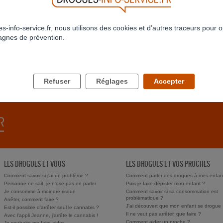
s-info-service.fr, nous utilisons des cookies et d’autres traceurs pour o
gnes de prévention.
RETOUR À LA LISTE
Refuser
Réglages
Accepter
LES DROGUES ET VOUS
LES DROGUES ET VOS PROCHES
Comment savoir si j'ai un problème ?
Comment parler des drogues à mes enfan
Personne ne sait, je n'ose pas en parler
Puis-je faire dépister mon enfant ?
Je consomme à moindre risque
Comment savoir si sa consommation est
problématique ?
Arrêter, comment faire ?
J'ai découvert que mon enfant se drogue
Est-il possible d'arrêter seul le cannabis ?
Il ne veut pas arrêter, que faire ?
Avec l'appli Jeanne, j'arrête le cannabis !
Comment aider un proche ?
Je souhaite me faire aider