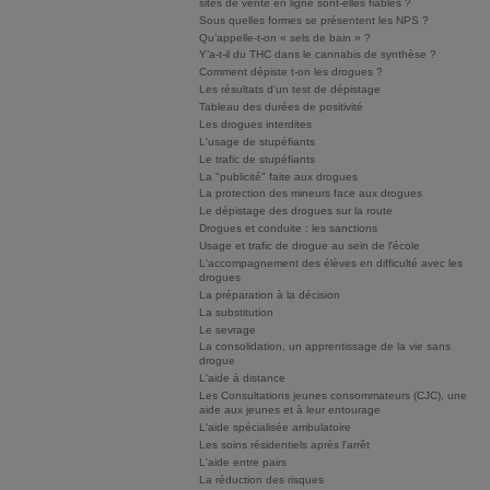
sites de vente en ligne sont-elles fiables ?
Sous quelles formes se présentent les NPS ?
Qu’appelle-t-on « sels de bain » ?
Y’a-t-il du THC dans le cannabis de synthèse ?
Comment dépiste t-on les drogues ?
Les résultats d'un test de dépistage
Tableau des durées de positivité
Les drogues interdites
L'usage de stupéfiants
Le trafic de stupéfiants
La "publicité" faite aux drogues
La protection des mineurs face aux drogues
Le dépistage des drogues sur la route
Drogues et conduite : les sanctions
Usage et trafic de drogue au sein de l'école
L'accompagnement des élèves en difficulté avec les
drogues
La préparation à la décision
La substitution
Le sevrage
La consolidation, un apprentissage de la vie sans
drogue
L'aide à distance
Les Consultations jeunes consommateurs (CJC), une
aide aux jeunes et à leur entourage
L'aide spécialisée ambulatoire
Les soins résidentiels après l'arrêt
L'aide entre pairs
La réduction des risques