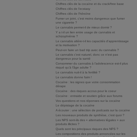
Chiffres clés de la cocaïne et du crack/free base
Chiffres clés de l'ecstasy
Chiffres clés de l'héroïne
Fumer un joint, c’est moins dangereux que fumer
une cigarette ?
Le cannabis permet-il de mieux dormir ?
Y a t-il un lien entre usage de cannabis et
schizophrénie ?
Le cannabis altère-t-il les capacités d'apprentissage
et la motivation ?
Peut-on faire un bad trip avec du cannabis ?
Le cannabis c'est naturel, donc ce n'est pas
dangereux pour la santé
Consommer du cannabis à l’adolescence est-il plus
risqué qu’à l’âge adulte ?
Le cannabis nuit-il à la fertilité ?
Le cannabis donne faim !
Cocaïne : les signes que votre consommation
dérape
Cocaïne : des risques accrus pour le coeur
Cocaïne : entraide et soutien grâce aux forums
Vos questions et nos réponses sur la cocaïne
Le dépistage de la cocaïne
A écouter : une sélection de podcasts sur la cocaïne
Les nouveaux produits de synthèse, c’est quoi ?
Les NPS sont-ils des « alternatives légales » aux
produits illicites ?
Quels sont les principaux risques des NPS ?
Les compositions des produits annoncées sur les