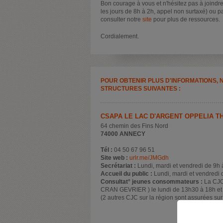
Bon courage à vous et n'hésitez pas à joindre
les jours de 8h à 2h, appel non surtaxé) ou p
consulter notre
site
pour plus de ressources.
Cordialement.
POUR OBTENIR PLUS D'INFORMATIONS, 
STRUCTURES SUIVANTES :
CSAPA LE LAC D'ARGENT OPPELIA T
64 chemin des Fins Nord
74000 ANNECY
Tél :
04 50 67 96 51
Site web :
urlr.me/JMGdh
Secrétariat :
Lundi, mardi et vendredi de 9h
Accueil du public :
Lundi, mardi et vendredi 
Consultat° jeunes consommateurs :
La CJC
CRAN GEVRIER ) le lundi de 13h30 à 18h et m
(2 autres CJC sur la région sont assurées su