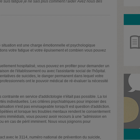
 Je suis fatigué je ne sais plus comment l’aider Avez nous des
 situation est une charge émotionnelle et psychologique
ons votre fatigue et votre épuisement et combien vous pouvez
ctuellement hospitalisé, vous pouvez en profiter pour demander un
ison de l'établissement ou avec l'assistante social de l'hôpital.
 tentatives de suicides, le danger permanent dans lequel votre
professionnels ont le pouvoir médical de ré-évaluer la nécessité
contrainte en service d'addictologie n'était pas possible. La loi
bertés individuelles. Les critères psychiatriques pour imposer des
alisation n'est pas envisageable lorsqu'il est question d'addiction.
répétées et lorsque les troubles mentaux rendent le consentement
oins immédiats, vous pouvez avoir recours à une "admission en
 ou en cas de péril imminent. Nous vous joignons pour
ct avec le 3114, numéro national de prévention du suicide,