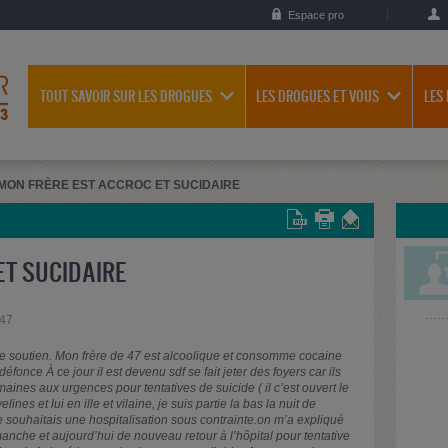
Espace pro
TOUT SAVOIR SUR LES DROGUES
LES DROGUES ET VOUS
LES
MON FRÈRE EST ACCROC ET SUCIDAIRE
ET SUCIDAIRE
h47
de soutien. Mon frère de 47 est alcoolique et consomme cocaine
fonce À ce jour il est devenu sdf se fait jeter des foyers car ils
semaines aux urgences pour tentatives de suicide ( il c’est ouvert le
es et lui en ille et vilaine, je suis partie la bas la nuit de
 souhaitais une hospitalisation sous contrainte.on m’a expliqué
dimanche et aujourd’hui de nouveau retour à l’hôpital pour tentative