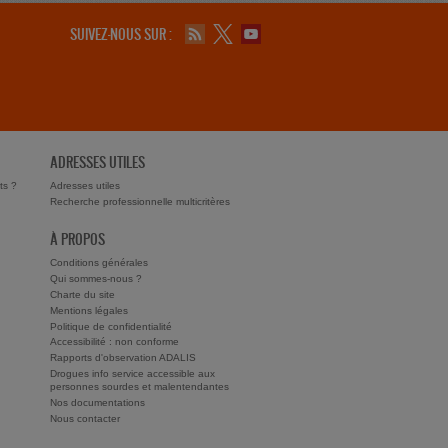
SUIVEZ-NOUS SUR :
ADRESSES UTILES
ts ?
Adresses utiles
Recherche professionnelle multicritères
À PROPOS
Conditions générales
Qui sommes-nous ?
Charte du site
Mentions légales
Politique de confidentialité
Accessibilité : non conforme
Rapports d'observation ADALIS
Drogues info service accessible aux
personnes sourdes et malentendantes
Nos documentations
Nous contacter