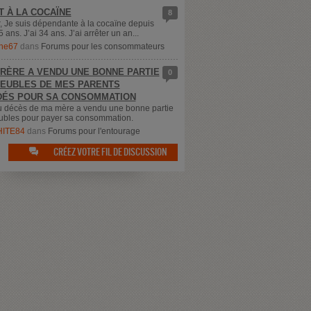
T À LA COCAÏNE
8
, Je suis dépendante à la cocaïne depuis
5 ans. J’ai 34 ans. J’ai arrêter un an...
ne67
dans
Forums pour les consommateurs
RÈRE A VENDU UNE BONNE PARTIE
0
EUBLES DE MES PARENTS
ÉS POUR SA CONSOMMATION
u décès de ma mère a vendu une bonne partie
bles pour payer sa consommation.
ITE84
dans
Forums pour l'entourage
CRÉEZ VOTRE FIL DE DISCUSSION
