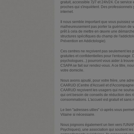
gratuit, accessible 7j/7 et 24h/24. Ce servic
proches qui s'inquiètent. Des professionnels y
internet.
Il nous semble important que vous puissiez v
malheureusement pas porter la guérison de votr
prêt à cela de mettre en œuvre une démarche 
structures spécifiques du champ de l'addict
Prévention en Addictologie).
Ces centres ne reçoivent pas seulement les p
gratuites et confidentielles pour l'entourage. 
psychologues...) pourront vous aider à trouve
CSAPA se fait sur rendez-vous. A ce titre, n
votre domicile.
Nous avons ajouté, pour votre frère, une ad
CAARUD (Centre d'Accueil et d'Accompagnem
CAARUD reçoivent les usagers qui ne souhai
qui ont besoin de conseils de réduction des r
consommations. L'accueil est gratuit et sans
Le lien "adresses utiles" ci-après vous perme
Vilaine si nécessaire.
Nous joignons également un lien vers l'UNA
Psychiques), une association qui soutient le