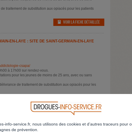
e de traitement de substitution aux opiacés pour les patients
VOIR LA FICHE DÉTAILLÉE
AIN-EN-LAYE : SITE DE SAINT-GERMAIN-EN-LAYE
addictologie-csapa/
9h00 à 17h00 sur rendez-vous.
tations pour les jeunes de moins de 25 ans, avec ou sans
t délivrance de traitement de substitution aux opiacés pour les
VOIR LA FICHE DÉTAILLÉE
s-info-service.fr, nous utilisons des cookies et d’autres traceurs pour o
gnes de prévention.