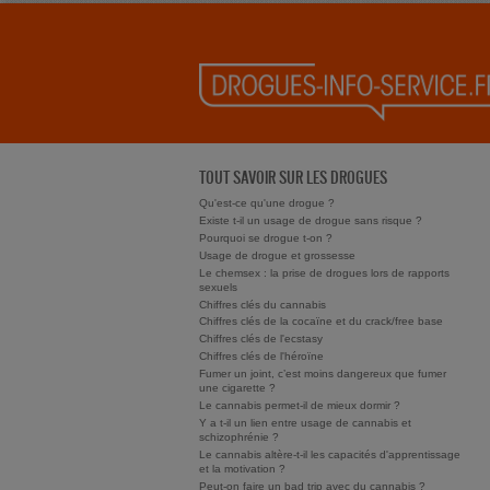
TOUT SAVOIR SUR LES DROGUES
Qu'est-ce qu'une drogue ?
Existe t-il un usage de drogue sans risque ?
Pourquoi se drogue t-on ?
Usage de drogue et grossesse
Le chemsex : la prise de drogues lors de rapports
sexuels
Chiffres clés du cannabis
Chiffres clés de la cocaïne et du crack/free base
Chiffres clés de l'ecstasy
Chiffres clés de l'héroïne
Fumer un joint, c’est moins dangereux que fumer
une cigarette ?
Le cannabis permet-il de mieux dormir ?
Y a t-il un lien entre usage de cannabis et
schizophrénie ?
Le cannabis altère-t-il les capacités d'apprentissage
et la motivation ?
Peut-on faire un bad trip avec du cannabis ?