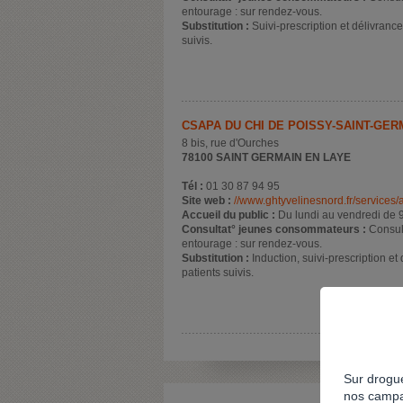
entourage : sur rendez-vous.
Substitution :
Suivi-prescription et délivranc
suivis.
CSAPA DU CHI DE POISSY-SAINT-GERM
8 bis, rue d'Ourches
78100 SAINT GERMAIN EN LAYE
Tél :
01 30 87 94 95
Site web :
//www.ghtyvelinesnord.fr/services/
Accueil du public :
Du lundi au vendredi de 
Consultat° jeunes consommateurs :
Consul
entourage : sur rendez-vous.
Substitution :
Induction, suivi-prescription e
patients suivis.
Sur drogue
nos campa