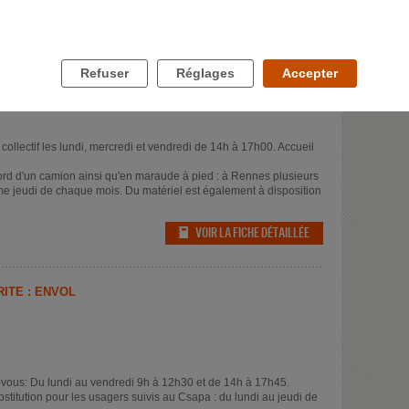
Refuser
Réglages
Accepter
ollectif les lundi, mercredi et vendredi de 14h à 17h00. Accueil
rd d'un camion ainsi qu'en maraude à pied : à Rennes plusieurs
me jeudi de chaque mois. Du matériel est également à disposition
VOIR LA FICHE DÉTAILLÉE
ITÉ : ENVOL
-vous: Du lundi au vendredi 9h à 12h30 et de 14h à 17h45.
stitution pour les usagers suivis au Csapa : du lundi au jeudi de