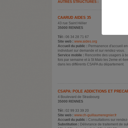
AUTRES STRUCTURES :
CAARUD AIDES 35
43 rue Saint Hélier
35000 RENNES
Tél :
06 34 28 71 67
Site web :
www.aides.org
Accueil du public :
Permanence d'accueil en c
individuel sur demande et sur rendez-vous.
Service mobile :
Rencontre des usagers à bo
fois par semaine et à St Malo les 2eme et 4e
dans les différents CSAPA du département.
CSAPA: PÔLE ADDICTIONS ET PRÉCAR
4 Boulevard de Strasbourg
35000 RENNES
Tél :
02 99 33 39 20
Site web :
www.ch-guillaumeregnier.fr
Accueil du public :
Consultations sur rendez
Substitution :
Délivrance de traitement de sub