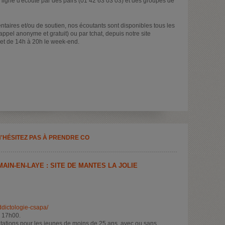
 ligne d'écoute par des pairs (01 42 63 03 03) et des groupes de
taires et/ou de soutien, nos écoutants sont disponibles tous les
ppel anonyme et gratuit) ou par tchat, depuis notre site
 et de 14h à 20h le week-end.
N'HÉSITEZ PAS À PRENDRE CO
AIN-EN-LAYE : SITE DE MANTES LA JOLIE
ddictologie-csapa/
à 17h00.
tations pour les jeunes de moins de 25 ans, avec ou sans