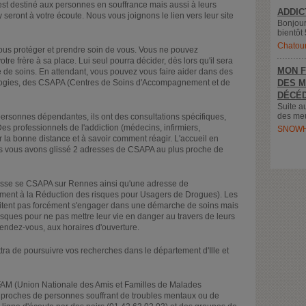
e est destiné aux personnes en souffrance mais aussi à leurs
ADDIC
 seront à votre écoute. Nous vous joignons le lien vers leur site
Bonjour
bientôt 
Chatou
ous protéger et prendre soin de vous. Vous ne pouvez
e frère à sa place. Lui seul pourra décider, dès lors qu'il sera
MON F
de soins. En attendant, vous pouvez vous faire aider dans des
ologies, des CSAPA (Centres de Soins d'Accompagnement et de
DES M
DÉCÉD
Suite a
des meu
ersonnes dépendantes, ils ont des consultations spécifiques,
Des professionnels de l'addiction (médecins, infirmiers,
SNOWH
r la bonne distance et à savoir comment réagir. L'accueil en
ous vous avons glissé 2 adresses de CSAPA au plus proche de
resse se CSAPA sur Rennes ainsi qu'une adresse de
ent à la Réduction des risques pour Usagers de Drogues). Les
tent pas forcément s'engager dans une démarche de soins mais
isques pour ne pas mettre leur vie en danger au travers de leurs
 rendez-vous, aux horaires d'ouverture.
ttra de poursuivre vos recherches dans le département d'Ille et
FAM (Union Nationale des Amis et Familles de Malades
s proches de personnes souffrant de troubles mentaux ou de