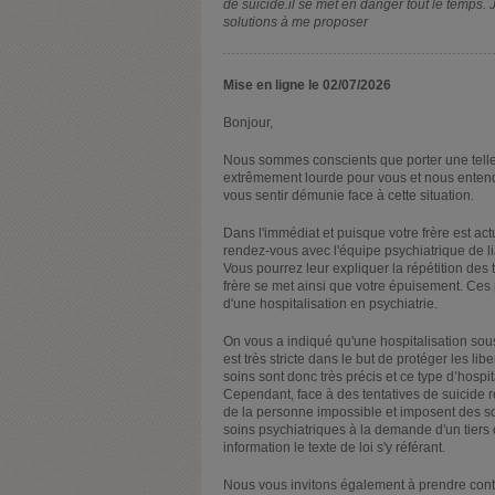
de suicide.il se met en danger tout le temps.
solutions à me proposer
Mise en ligne le 02/07/2026
Bonjour,
Nous sommes conscients que porter une telle
extrêmement lourde pour vous et nous entend
vous sentir démunie face à cette situation.
Dans l'immédiat et puisque votre frère est a
rendez-vous avec l'équipe psychiatrique de lia
Vous pourrez leur expliquer la répétition des
frère se met ainsi que votre épuisement. Ces 
d'une hospitalisation en psychiatrie.
On vous a indiqué qu'une hospitalisation sous 
est très stricte dans le but de protéger les li
soins sont donc très précis et ce type d’hospit
Cependant, face à des tentatives de suicide 
de la personne impossible et imposent des s
soins psychiatriques à la demande d'un tiers
information le texte de loi s'y référant.
Nous vous invitons également à prendre conta