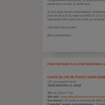
comportements suicidaires. Ils proposent une
parole pour ne plus se sentir seul.
Si vous avez besoin d'informations complémen
jours de 8h à 2h du matin au 0800 23 13 13 (a
internet de 14h à minuit du lundi au vendredi
Avec tout notre soutien,
Bien cordialement,
POUR OBTENIR PLUS D'INFORMATIONS, 
CSAPA DU CHI DE POISSY-SAINT-GERM
122, boulevard Carnot
78200 MANTES LA JOLIE
Tél :
01 30 63 77 90
Site web :
www.ghtyvelinesnord.fr/services/a
Secrétariat :
Du lundi au vendredi de 9h00 
Consultat° jeunes consommateurs :
Consul