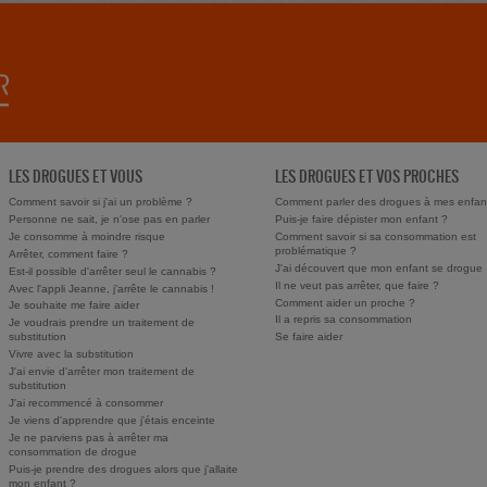
LES DROGUES ET VOUS
LES DROGUES ET VOS PROCHES
Comment savoir si j'ai un problème ?
Comment parler des drogues à mes enfan
Personne ne sait, je n'ose pas en parler
Puis-je faire dépister mon enfant ?
Je consomme à moindre risque
Comment savoir si sa consommation est
problématique ?
Arrêter, comment faire ?
J'ai découvert que mon enfant se drogue
Est-il possible d'arrêter seul le cannabis ?
Il ne veut pas arrêter, que faire ?
Avec l'appli Jeanne, j'arrête le cannabis !
Comment aider un proche ?
Je souhaite me faire aider
Il a repris sa consommation
Je voudrais prendre un traitement de
substitution
Se faire aider
Vivre avec la substitution
J'ai envie d'arrêter mon traitement de
substitution
J'ai recommencé à consommer
Je viens d'apprendre que j'étais enceinte
Je ne parviens pas à arrêter ma
consommation de drogue
Puis-je prendre des drogues alors que j'allaite
mon enfant ?