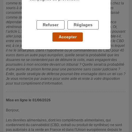
comme toxique pour la reproduction, sur la base d’études menées chez la
souris à des doses extrêmement élevées, bien supérieures à celles
consommées par l’humain. Le CBD ne peut, en tant que tel, être classé
comme stupéfiant, puisqu’il ne provoque ni effet euphorisant ni
dépendance. En revanche, il pourrait être classé comme « substance
Refuser
Réglages
vénéneuse » en raison de ses effets potentiels sur la reproduction. Or,
l’article L.5432-1 du Code de la santé publique prévoit des peines pouvant
aller jusqu’à 5 ans d’emprisonnement ferme, sans distinguer, semble-t-il,
Accepter
entre vendeurs et simples consommateurs. Je tiens à préciser que le CBD
est, à ce jour, autorisé. Ma question porte sur un scénario futur dans lequel
il ne le serait plus. Dans l’hypothèse où je commanderais du CBD pour 40
euros dans un autre pays européen, quelle serait la probabilité que les
douanes ne se contentent pas de détruire le colis, mais engagent des
poursuites à mon encontre devant un tribunal ? Quelle serait la probabilité
d’une peine de prison ferme pour une personne sans casier judiciaire ?
Enfin, quelle stratégie de défense pourrait être envisagée dans un tel cas ?
Je vous remercie par avance pour votre aide et reste à votre disposition
pour tout complément d’information.
Mise en ligne le 01/06/2026
Bonjour,
Les denrées alimentaires, dont les compléments alimentaires, qui
contiennent du cannabidiol (CBD, extrait ou produit de synthèse) ne sont
pas autorisés à la vente en France et dans l'Union européenne depuis le