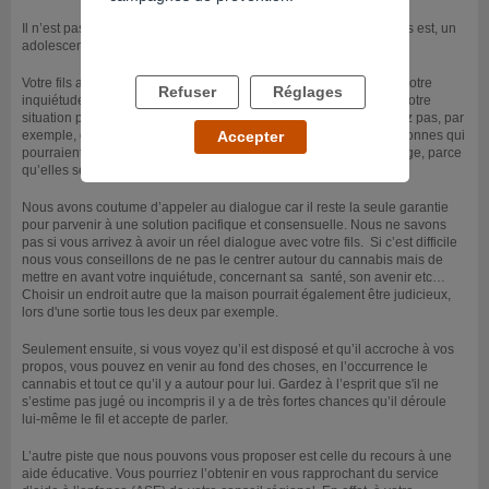
Il n’est pas toujours facile de faire face à un adolescent, et qui plus est, un
adolescent qui consomme.
Votre fils a en plus franchi un cap, en se lançant dans le trafic, et votre
Refuser
Réglages
inquiétude est légitime. Nous manquons d'éléments concernant votre
situation pour pouvoir mieux vous conseiller. Vous ne nous parlez pas, par
exemple, de son père et de son positionnement, ou d’autres personnes qui
Accepter
pourraient être des personnes « ressources » dans votre entourage, parce
qu’elles seraient écoutées par votre fils.
Nous avons coutume d’appeler au dialogue car il reste la seule garantie
pour parvenir à une solution pacifique et consensuelle. Nous ne savons
pas si vous arrivez à avoir un réel dialogue avec votre fils. Si c’est difficile
nous vous conseillons de ne pas le centrer autour du cannabis mais de
mettre en avant votre inquiétude, concernant sa santé, son avenir etc…
Choisir un endroit autre que la maison pourrait également être judicieux,
lors d'une sortie tous les deux par exemple.
Seulement ensuite, si vous voyez qu’il est disposé et qu’il accroche à vos
propos, vous pouvez en venir au fond des choses, en l’occurrence le
cannabis et tout ce qu’il y a autour pour lui. Gardez à l’esprit que s'il ne
s’estime pas jugé ou incompris il y a de très fortes chances qu’il déroule
lui-même le fil et accepte de parler.
L’autre piste que nous pouvons vous proposer est celle du recours à une
aide éducative. Vous pourriez l’obtenir en vous rapprochant du service