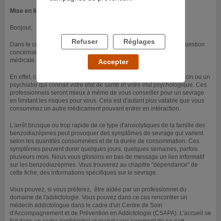
Mise en ligne le 10/09/2021
Bonjour,
Refuser
Réglages
Dans le cadre de cet espace nous ne pouvons répondre à votre question
concernant un sevrage médicamenteux, qui relève d'une réponse
médicale.
Accepter
En effet, ce type de traitement est prescrit en général par un médecin ou un
psychiatre qui connait votre état de santé et votre état psychologique. Ces
professionnels seront mieux à même de vous conseiller pour un sevrage
en limitant les risques pour vous. Cela est d'autant plus valable que vous
consommez un autre médicament pouvant entrer en intéraction.
L'arrêt brusque ou trop rapide de ce type d'anxiolytiques de la famille des
benzodiazépines peut provoquer des symptômes de sevrage qui varient
selon les quantités consommées et de la durée de consommation. Ces
symptômes peuvent durer quelques jours, quelques semaines, parfois
plusieurs mois. Nous vous glissons en bas de message un lien informatif
sur les benzodiazépines. Vous trouverez au chapitre "dépendance" de
cette fiche, des informations spécifiques sur le sevrage.
Vous pouvez, si vous préferez, être aidée par un professionnel du
domaine de l'addictologie. Vous pouvez dans ce cas rencontrer un
médecin addictologue dans le cadre d'un Centre de Soin
d'Accompagnement et de Prévention en Addictologie (CSAPA). L'accueil se
fait dans un cadre confidentiel et gratuit sans jugement de sa part.