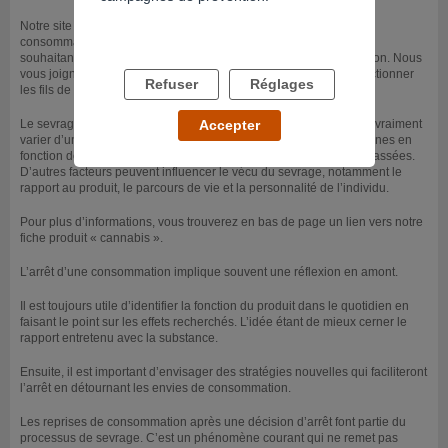
Notre site internet propose un forum de discussions pour les
consommateurs. Celui-ci est accessible pour tous les internautes
souhaitant évoquer et partager leurs expériences de consommation. Nous
vous joignons en bas de page, le lien qui vous permettra de sélectionner
Refuser
Réglages
les fils de discussions se rapportant au thème cannabis.
Le sevrage au cannabis, ses manifestations et sa durée, peuvent vraiment
Accepter
varier d’un individu à l’autre. Il peut durer d’une à plusieurs semaines en
fonction de l’ancienneté et de la fréquence des consommations passées.
D’autres facteurs peuvent influencer le vécu du sevrage, notamment le
rapport au produit, le parcours de vie et la personnalité de l’individu.
Pour plus d’informations, vous trouverez en bas de page un lien vers notre
fiche produit « cannabis ».
L’arrêt d’une consommation implique souvent une réflexion en amont.
Il est toujours utile d’identifier la fonction du produit dans le quotidien en
faisant le point sur les effets recherchés. L’idée étant de mieux cerner le
rapport entretenu avec la substance.
Ensuite, il est important d’envisager des stratégies nouvelles qui faciliteront
l’arrêt en détournant les envies de consommation.
Les reprises de consommation après une décision d’arrêt font partie du
processus de sevrage. C’est un phénomène courant qui ne remet pas