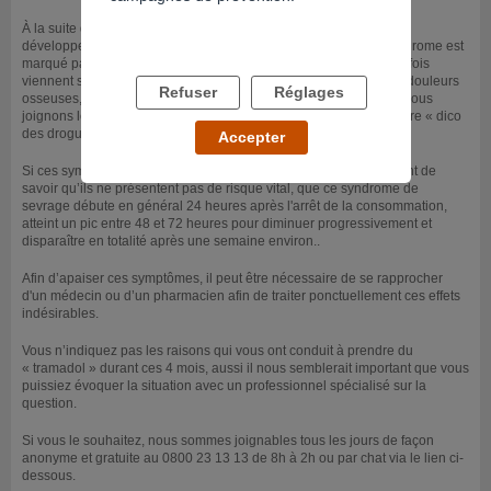
À la suite d’un usage répété d’opioïdes, une dépendance peut se
développer et un syndrome de sevrage apparaît à l’arrêt. Ce syndrome est
marqué par des symptômes tels que ceux que vous décrivez. Parfois
viennent se rajouter d’autres symptômes physiques tels que des douleurs
Refuser
Réglages
osseuses, gênes abdominales ou diarrhée et de l’anxiété. Nous vous
joignons le lien ci-dessous de la fiche « opioïdes » extraite de notre « dico
des drogues ».
Accepter
Si ces symptômes peuvent sembler insupportables, il est important de
savoir qu’ils ne présentent pas de risque vital, que ce syndrome de
sevrage débute en général 24 heures après l'arrêt de la consommation,
atteint un pic entre 48 et 72 heures pour diminuer progressivement et
disparaître en totalité après une semaine environ..
Afin d’apaiser ces symptômes, il peut être nécessaire de se rapprocher
d'un médecin ou d’un pharmacien afin de traiter ponctuellement ces effets
indésirables.
Vous n’indiquez pas les raisons qui vous ont conduit à prendre du
« tramadol » durant ces 4 mois, aussi il nous semblerait important que vous
puissiez évoquer la situation avec un professionnel spécialisé sur la
question.
Si vous le souhaitez, nous sommes joignables tous les jours de façon
anonyme et gratuite au 0800 23 13 13 de 8h à 2h ou par chat via le lien ci-
dessous.