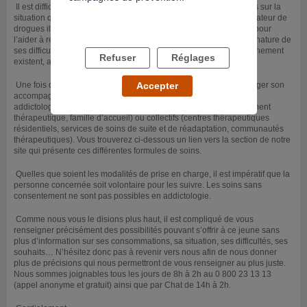
Il est difficile de répondre à votre question avec si peu d’éléments sur la
situation que vous exposez. Si le jeune en question est consommateur de
drogues il existe des prises en charge possibles en addictologie pour
l’aider à réduire ou arrêter ses consommations. En fonction de la nature de
ses difficultés, de sa demande, différentes modalités d’accompagnement
Refuser
Réglages
existent, ambulatoires et hospitalières.
Une fois qu’une personne est sevrée, il lui est possible de prolonger son
Accepter
accompagnement dans le cadre de lieux de soins résidentiels en
addictologie. Il peut s’agir de lieux d’accueil individuels (appartement
thérapeutique, famille d’accueil) ou collectifs (centres thérapeutiques
résidentiels, services de soins de suite et de réadaptation, communautés
thérapeutiques). Vous trouverez ci-dessous un lien vers la section de notre
site qui présente ces différentes formules de soins.
Quelles que soient les modalités de prise en charge, il est impératif que la
personne concernée soit volontaire pour les suivre. Les soins sans
consentement ne sont pas possibles en addictologie.
Comme nous vous le disions plus haut, il est compliqué de vous
renseigner précisément des possibilités pouvant s’offrir à ce jeune sans
plus d’information sur ses consommations, sa situation, ses difficultés, ses
souhaits… N’hésitez donc pas à revenir vers nous afin de nous donner
plus de précisions qui nous permettront de vous renseigner au plus juste.
Nous sommes joignables tous les jours de 8h à 2h au 0 800 23 13 13
(appel anonyme et gratuit) ainsi que par Chat de 14h à 2h.