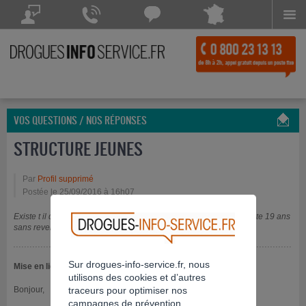
Menu
Drogues Info Service répond à vos questions
Drogues Info Service répond
Chattez avec
à vos appels 7 jours sur 7
Drogues Info Service
POSEZ VOTRE QUESTION
CONTACTEZ-NOUS
Chat indisponible
VOS QUESTIONS / NOS RÉPONSES
STRUCTURE JEUNES
Par
Profil supprimé
Postée le 25/09/2016 à 16h07
Existe t il des structures ( appart) ou l on peut mettre un jeune adute 19 ans
sans revenu et sans travail. Afin de nous separer ( parent enfant)
Sur drogues-info-service.fr, nous
Mise en ligne le 29/09/2016
utilisons des cookies et d’autres
Bonjour,
traceurs pour optimiser nos
campagnes de prévention.