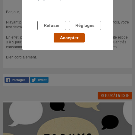
Bonjour,
N'ayant pas consommé régulièrement de cannabis ces derniers mois, votre
Refuser
Réglages
test devrait être négatif dans les urines, ainsi que dans le sang.
En effet, pour un usage occasionnel, la durée moyenne de positivité est de
Accepter
3 à 5 jours dans les urines. Dans le sang, quelles que soient les quantités
consommées, la durée moyenne de positivité est de 12 à 24 heures.
Bien cordialement.
RETOUR À LA LISTE