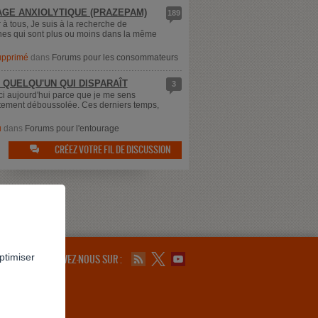
GE ANXIOLYTIQUE (PRAZEPAM)
189
 à tous, Je suis à la recherche de
es qui sont plus ou moins dans la même
supprimé
dans
Forums pour les consommateurs
 QUELQU'UN QUI DISPARAÎT
3
ici aujourd'hui parce que je me sens
ement déboussolée. Ces derniers temps,
u
dans
Forums pour l'entourage
CRÉEZ VOTRE FIL DE DISCUSSION

ptimiser
SUIVEZ-NOUS SUR :