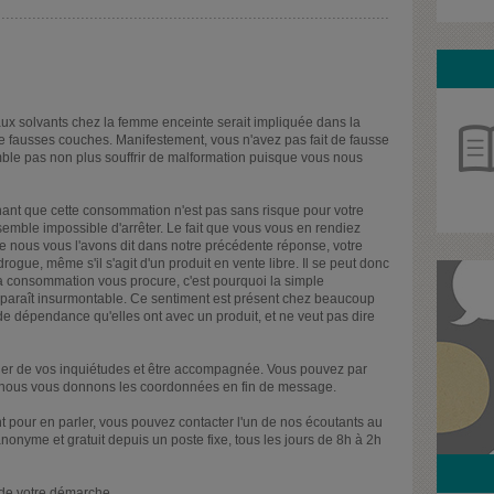
aux solvants chez la femme enceinte serait impliquée dans la
e fausses couches. Manifestement, vous n'avez pas fait de fausse
emble pas non plus souffrir de malformation puisque vous nous
ant que cette consommation n'est pas sans risque pour votre
emble impossible d'arrêter. Le fait que vous vous en rendiez
 nous vous l'avons dit dans notre précédente réponse, votre
ogue, même s'il s'agit d'un produit en vente libre. Il se peut donc
 consommation vous procure, c'est pourquoi la simple
pparaît insurmontable. Ce sentiment est présent chez beaucoup
e dépendance qu'elles ont avec un produit, et ne veut pas dire
arler de vos inquiétudes et être accompagnée. Vous pouvez par
t nous vous donnons les coordonnées en fin de message.
t pour en parler, vous pouvez contacter l'un de nos écoutants au
onyme et gratuit depuis un poste fixe, tous les jours de 8h à 2h
 de votre démarche,