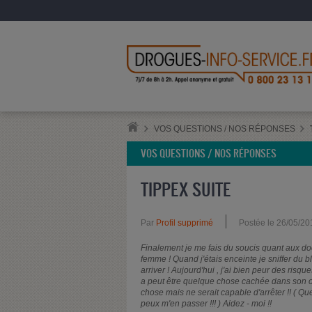
VOS QUESTIONS / NOS RÉPONSES
VOS QUESTIONS / NOS RÉPONSES
TIPPEX SUITE
Par
Profil supprimé
Postée le 26/05/20
Finalement je me fais du soucis quant aux d
femme ! Quand j'étais enceinte je sniffer du bl
arriver ! Aujourd'hui , j'ai bien peur des risqu
a peut être quelque chose cachée dans son orga
chose mais ne serait capable d'arrêter !! ( Que
peux m'en passer !!! ) Aidez - moi !!