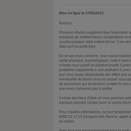
Mise en ligne le 27/05/2010
Bonjour,
Plusieurs études suggèrent que l'exposition 
survenue de malformations congénitales et d
couche puisque votre enfant est né ; il ne s
dites qu'il se porte bien.
En ce qui vous concerne, vous savez mainten
santé physique, psychologique, mais il vous s
compte nous paraît un élément positif. Comme
problème s'apparente à une addiction à une dr
que vous soyez dépendante des effets que sa
éventualité de devoir vous en passer vous a
de personnes qui se rendent compte du lien d
que vous n'arriverez pas à arrêter.
Il existe des lieux d'aide où vous pourriez p
exemple prendre contact avec le centre don
Pour d'autres informations, ou tout simplemen
0800 23 13 13 (Drogues Info Service, appel an
du matin).
Avec tous nos encouragements pour la suite