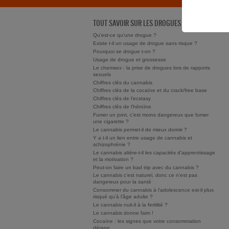
TOUT SAVOIR SUR LES DROGUES
Qu'est-ce qu'une drogue ?
Existe t-il un usage de drogue sans risque ?
Pourquoi se drogue t-on ?
Usage de drogue et grossesse
Le chemsex : la prise de drogues lors de rapports
sexuels
Chiffres clés du cannabis
Chiffres clés de la cocaïne et du crack/free base
Chiffres clés de l'ecstasy
Chiffres clés de l'héroïne
Fumer un joint, c’est moins dangereux que fumer
une cigarette ?
Le cannabis permet-il de mieux dormir ?
Y a t-il un lien entre usage de cannabis et
schizophrénie ?
Le cannabis altère-t-il les capacités d'apprentissage
et la motivation ?
Peut-on faire un bad trip avec du cannabis ?
Le cannabis c'est naturel, donc ce n'est pas
dangereux pour la santé
Consommer du cannabis à l’adolescence est-il plus
risqué qu’à l’âge adulte ?
Le cannabis nuit-il à la fertilité ?
Le cannabis donne faim !
Cocaïne : les signes que votre consommation
dérape