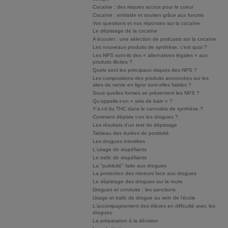
Cocaïne : des risques accrus pour le coeur
Cocaïne : entraide et soutien grâce aux forums
Vos questions et nos réponses sur la cocaïne
Le dépistage de la cocaïne
A écouter : une sélection de podcasts sur la cocaïne
Les nouveaux produits de synthèse, c’est quoi ?
Les NPS sont-ils des « alternatives légales » aux
produits illicites ?
Quels sont les principaux risques des NPS ?
Les compositions des produits annoncées sur les
sites de vente en ligne sont-elles fiables ?
Sous quelles formes se présentent les NPS ?
Qu’appelle-t-on « sels de bain » ?
Y’a-t-il du THC dans le cannabis de synthèse ?
Comment dépiste t-on les drogues ?
Les résultats d'un test de dépistage
Tableau des durées de positivité
Les drogues interdites
L'usage de stupéfiants
Le trafic de stupéfiants
La "publicité" faite aux drogues
La protection des mineurs face aux drogues
Le dépistage des drogues sur la route
Drogues et conduite : les sanctions
Usage et trafic de drogue au sein de l'école
L'accompagnement des élèves en difficulté avec les
drogues
La préparation à la décision