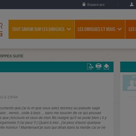
Espace pro
TOUT SAVOIR SUR LES DROGUES
LES DROGUES ET VOUS
LES
TIPPEX SUITE
10 à 15h44
ocuments que j'ai lu et que vous avez donnez au pseudo sage
anc , vernis , colle à bois ... sans me soucier de ce qui pouvait
es que j'encoure et ceux de mon fils malgré qu'il se porte bien ( il y
nisme !! j'ai peur !! ) Quant à moi , j'ai peur d'avoir quelque
lle horreur ! Maintenant je suis qui dirait dans la merde car je ne