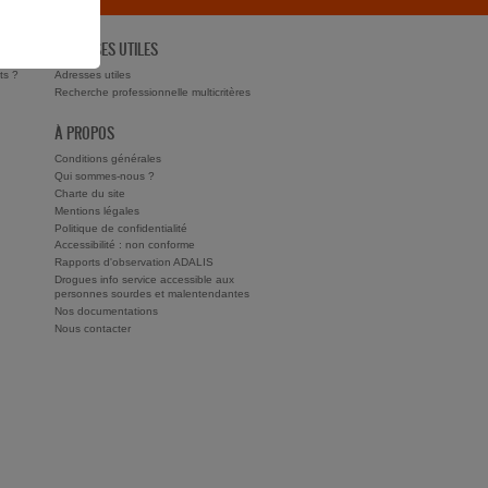
ADRESSES UTILES
ts ?
Adresses utiles
Recherche professionnelle multicritères
À PROPOS
Conditions générales
Qui sommes-nous ?
Charte du site
Mentions légales
Politique de confidentialité
Accessibilité : non conforme
Rapports d'observation ADALIS
Drogues info service accessible aux
personnes sourdes et malentendantes
Nos documentations
Nous contacter