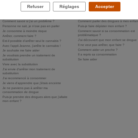
Refuser
Réglages
Accepter
LES DROGUES ET VOUS
LES DROGUES ET VOS PROCHES
Comment savoir si j'ai un problème ?
Comment parler des drogues à mes enfan
Personne ne sait, je n'ose pas en parler
Puis-je faire dépister mon enfant ?
Je consomme à moindre risque
Comment savoir si sa consommation est
problématique ?
Arrêter, comment faire ?
J'ai découvert que mon enfant se drogue
Est-il possible d'arrêter seul le cannabis ?
Il ne veut pas arrêter, que faire ?
Avec l'appli Jeanne, j'arrête le cannabis !
Comment aider un proche ?
Je souhaite me faire aider
Il a repris sa consommation
Je voudrais prendre un traitement de
substitution
Se faire aider
Vivre avec la substitution
J'ai envie d'arrêter mon traitement de
substitution
J'ai recommencé à consommer
Je viens d'apprendre que j'étais enceinte
Je ne parviens pas à arrêter ma
consommation de drogue
Puis-je prendre des drogues alors que j'allaite
mon enfant ?