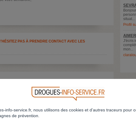
SEVRA
Bonjour
personn
situat...
Profil 
AIMER
J'écris 
N'HÉSITEZ PAS À PRENDRE CONTACT AVEC LES
complèt
mon...
claralo
RETOUR À LA LISTE
s-info-service.fr, nous utilisons des cookies et d’autres traceurs pour o
gnes de prévention.