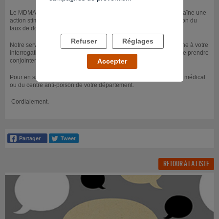
Le MDMA est une drogue de synthèse dont la consommation entraîne une
action stimulante sur les systèmes dopaminergiques (augmentation du
taux de dopamine) et sérotinonergiques (levée des inhibitions).
Refuser
Réglages
Notre service n'est pas en mesure de répondre de manière certaine à votre
interrogation.Nous pouvons simplement vous conseiller d'éviter de prendre
conjointement ces deux substances.
Accepter
Pour en savoir plus, il faudrait plutôt vous rapprocher d'un service médical
ou du centre anti-poison de votre département.
Cordialement.
RETOUR À LA LISTE