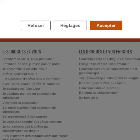
Refuser
Réglages
Accepter
LES DROGUES ET VOUS
LES DROGUES ET VOS PROCHES
Comment savoir si j'ai un problème ?
Comment parler des drogues à mes enfan
Personne ne sait, je n'ose pas en parler
Puis-je faire dépister mon enfant ?
Je consomme à moindre risque
Comment savoir si sa consommation est
problématique ?
Arrêter, comment faire ?
J'ai découvert que mon enfant se drogue
Est-il possible d'arrêter seul le cannabis ?
Il ne veut pas arrêter, que faire ?
Avec l'appli Jeanne, j'arrête le cannabis !
Comment aider un proche ?
Je souhaite me faire aider
Il a repris sa consommation
Je voudrais prendre un traitement de
substitution
Se faire aider
Vivre avec la substitution
J'ai envie d'arrêter mon traitement de
substitution
J'ai recommencé à consommer
Je viens d'apprendre que j'étais enceinte
Je ne parviens pas à arrêter ma
consommation de drogue
Puis-je prendre des drogues alors que j'allaite
mon enfant ?