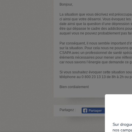
Bonjour,
La situation que vous décrivez est préoccupa
ci ainsi que votre désarroi. Vous évoquez les
date ainsi que la question d’une dépression s
être qui dépasse le cadre des addictions pour 
auquel vous ne pouvez probablement pas fair
Par conséquent, il nous semble important d’in
sur la situation. Pour cela nous ne pouvons 
CSAPA avec un professionnel de santé spécia
éléments nécessaires pour mener une réflexi
car nous savons l’énergie que demande ce ge
Si vous souhaitez évoquer cette situation s
téléphone au 0 800 23 13 13 de 8h à 2h ou pa
Bien cordialement
Partagez :
Sur drogue
nos campa