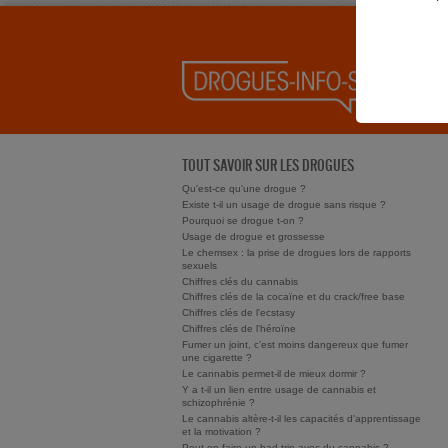
TOUT SAVOIR SUR LES DROGUES
Qu'est-ce qu'une drogue ?
Existe t-il un usage de drogue sans risque ?
Pourquoi se drogue t-on ?
Usage de drogue et grossesse
Le chemsex : la prise de drogues lors de rapports
sexuels
Chiffres clés du cannabis
Chiffres clés de la cocaïne et du crack/free base
Chiffres clés de l'ecstasy
Chiffres clés de l'héroïne
Fumer un joint, c’est moins dangereux que fumer
une cigarette ?
Le cannabis permet-il de mieux dormir ?
Y a t-il un lien entre usage de cannabis et
schizophrénie ?
Le cannabis altère-t-il les capacités d'apprentissage
et la motivation ?
Peut-on faire un bad trip avec du cannabis ?