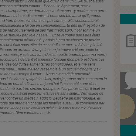
 années aussi, il consulte quelqu'un dans un CSAPA, et a aussi
c son médecin traitant... Il consulte également, assez
re, schizophrène, ce dernier ne voulant pas s'y rendre, mon père
ordonnance de médicaments... Il nous semble aussi qu'il prenne
d frère (nous n'en sommes pas sûres)... Et il consommerait
nnaissances à lui qui en consomment.... Et dès qu'il reçoit un de
es de remboursement de ses frais médicaux), il consomme un
nd le subutex par voie nasale.... Et se retrouve dans des états
st complètement désorienté, parfois à peu de choses de perdre
re car il était sous effet de ses médicaments... a été hospitalisé
t nous en arrivons à un point que je trouve critique, toute la
hez eux mais j'y suis souvent, c'est un poids énorme pour ma mère,
aucoup plus délirant et angoissé lorsque mon père est dans ces
, j'ai des conduites alimentaires compliquées, et je me sens
 ma mère... notre maison ressemble à un accueil d'hopital psy
ise dans les temps à venir.... Nous avons déjà rencontré
ous lui avions expliqué les faits, mais je pense qu'à ce moment là
 Avec un peu de distance aujourd'hui il me semble que c'est
ée de ne pas trop secoué mon père, il lui paraissait qu'il était en
e écoute mais cet entretien était resté sans suite... J'envisage de
encontrer un médecin addicto, peut être un psychologue, et
logie qui prend en charge les familles aussi... Je commence par
pour me lancer, et de conseils avisés. Je vous remercie d'avance
répondre, Bien cordialement, M.