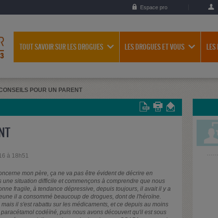
Espace pro
TOUT SAVOIR SUR LES DROGUES
LES DROGUES ET VOUS
LES
CONSEILS POUR UN PARENT
NT
16 à 18h51
concerne mon père, ça ne va pas être évident de décrire en
ns une situation difficile et commençons à comprendre que nous
ne fragile, à tendance dépressive, depuis toujours, il avait il y a
s jeune il a consommé beaucoup de drogues, dont de l'héroïne.
l, mais il s'est rabattu sur les médicaments, et ce depuis au moins
 paracétamol codéïné, puis nous avons découvert qu'il est sous