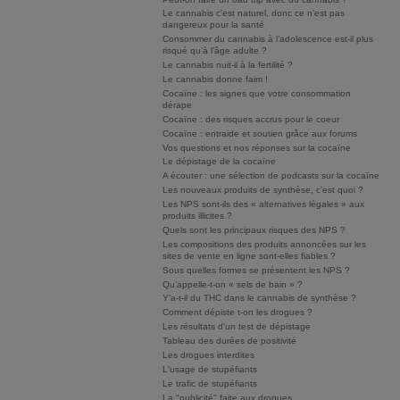
Le cannabis c'est naturel, donc ce n'est pas
dangereux pour la santé
Consommer du cannabis à l’adolescence est-il plus
risqué qu’à l’âge adulte ?
Le cannabis nuit-il à la fertilité ?
Le cannabis donne faim !
Cocaïne : les signes que votre consommation
dérape
Cocaïne : des risques accrus pour le coeur
Cocaïne : entraide et soutien grâce aux forums
Vos questions et nos réponses sur la cocaïne
Le dépistage de la cocaïne
A écouter : une sélection de podcasts sur la cocaïne
Les nouveaux produits de synthèse, c’est quoi ?
Les NPS sont-ils des « alternatives légales » aux
produits illicites ?
Quels sont les principaux risques des NPS ?
Les compositions des produits annoncées sur les
sites de vente en ligne sont-elles fiables ?
Sous quelles formes se présentent les NPS ?
Qu’appelle-t-on « sels de bain » ?
Y’a-t-il du THC dans le cannabis de synthèse ?
Comment dépiste t-on les drogues ?
Les résultats d'un test de dépistage
Tableau des durées de positivité
Les drogues interdites
L'usage de stupéfiants
Le trafic de stupéfiants
La "publicité" faite aux drogues