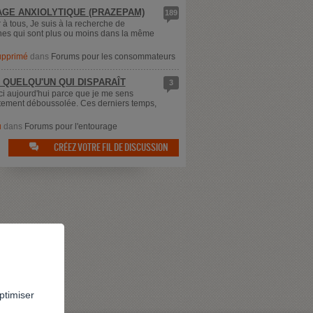
GE ANXIOLYTIQUE (PRAZEPAM)
189
 à tous, Je suis à la recherche de
es qui sont plus ou moins dans la même
supprimé
dans
Forums pour les consommateurs
 QUELQU'UN QUI DISPARAÎT
3
ici aujourd'hui parce que je me sens
ement déboussolée. Ces derniers temps,
u
dans
Forums pour l'entourage
CRÉEZ VOTRE FIL DE DISCUSSION

ptimiser