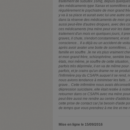
traitement de subutex 16mg, depuis quelques
des médicaments type Xanax et somnifères ave
régulièrement le psychiatre de mon grand frè
y va à sa place et aurait avec lui une autre 
dans la réserve des médicaments de mon gran
aussi peut-être d'autres drogues, avec des co
ces médicaments (ma mère peut voir les dat
traitement d'un mois en quelques jours, il pre
graves, il chute, s'endort constamment, et e
conscience... Il a déjà eu un accident de voitu
après avoir avaler une boite de somnifères... E
famille en souffre. Je ne vis plus vraiment c
et mon grand frère, schizophrène, semble be
états, moi même, je souffre de cette situation
parfois très déprimée, il en va de même pour
parfois, et je crains qu'un drame ne se produ
l'infirmière psy du CSAPA auquel il se rend, n
nous avions tendance à minimiser les faits...
grave... Cette infirmière nous avais déconseill
dépression suicidaire, elle était restée à notr
retourner dans ce CSAPA avec ma mère pour r
peut être aussi me rendre au centre d'addicto
cette prise de contact car j'ai besoin d'aide 
de temps que vous prendrez à me lire et me 
Mise en ligne le 15/09/2016