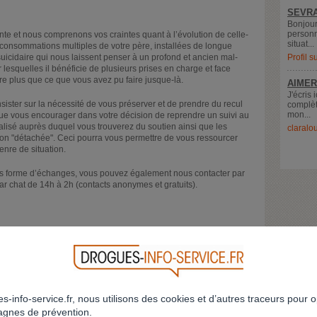
SEVRA
Bonjour
personn
nte et nous comprenons vos craintes quant à l’évolution de celle-
situat...
 consommations multiples de votre père, installées de longue
uicidaire qui nous laissent penser à un profond et ancien mal-
Profil 
lesquelles il bénéficie de plusieurs prises en charge et face
e plus que ce que vous avez pu faire jusque-là.
AIMER
J'écris 
sister sur la nécessité de vous préserver et de prendre du recul
complèt
mon...
que vous encourager dans votre décision de reprendre un suivi au
lisé auprès duquel vous trouverez du soutien ainsi que les
claralo
on "détachée". Ceci pourra vous permettre de vous ressourcer
nre de situation.
ous forme d’échanges, vous pouvez également nous contacter par
r chat de 14h à 2h (contacts anonymes et gratuits).
s-info-service.fr, nous utilisons des cookies et d’autres traceurs pour o
RETOUR À LA LISTE
gnes de prévention.