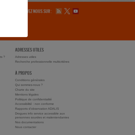
SUIVEZ-NOUS SUR :
ADRESSES UTILES
ts ?
Adresses utiles
Recherche professionnelle multicritères
À PROPOS
Conditions générales
Qui sommes-nous ?
Charte du site
Mentions légales
Politique de confidentialité
Accessibilité : non conforme
Rapports d'observation ADALIS
Drogues info service accessible aux
personnes sourdes et malentendantes
Nos documentations
Nous contacter