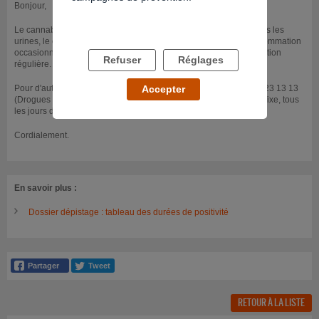
Bonjour,
Le cannabis est détectable pendant 24 heures dans le sang. Dans les
urines, le cannabis est détectable jusqu'à 5 jours en cas de consommation
occasionnelle, et jusqu'à deux mois et demi en cas de consommation
Refuser
Réglages
régulière.
Pour d'autres informations, vous pouvez nous contacter au 0800 23 13 13
Accepter
(Drogues Info Service, appel anonyme et gratuit depuis un poste fixe, tous
les jours de 8h à 2h du matin).
Cordialement.
En savoir plus :
Dossier dépistage : tableau des durées de positivité
RETOUR À LA LISTE