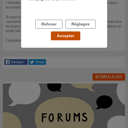
L'héroïne reste décelable dans le sang jusqu'à 24h, et de 24 à 48h dans
les urines.
Si vous souhaitez obtenir d'autres informations, ou parler de vos
consommations ou de celles d'un proche, vous pouvez nous contacter tous
Refuser
Réglages
les jours de 8h à 2h au 0800.23.13.13, appel anonyme et gratuit depuis un
poste fixe.
Accepter
Cordialement.
RETOUR À LA LISTE