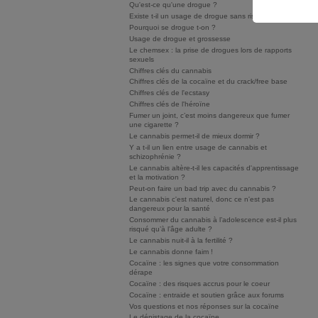
Qu'est-ce qu'une drogue ?
Existe t-il un usage de drogue sans risque ?
Pourquoi se drogue t-on ?
Usage de drogue et grossesse
Le chemsex : la prise de drogues lors de rapports
sexuels
Chiffres clés du cannabis
Chiffres clés de la cocaïne et du crack/free base
Chiffres clés de l'ecstasy
Chiffres clés de l'héroïne
Fumer un joint, c’est moins dangereux que fumer
une cigarette ?
Le cannabis permet-il de mieux dormir ?
Y a t-il un lien entre usage de cannabis et
schizophrénie ?
Le cannabis altère-t-il les capacités d'apprentissage
et la motivation ?
Peut-on faire un bad trip avec du cannabis ?
Le cannabis c'est naturel, donc ce n'est pas
dangereux pour la santé
Consommer du cannabis à l’adolescence est-il plus
risqué qu’à l’âge adulte ?
Le cannabis nuit-il à la fertilité ?
Le cannabis donne faim !
Cocaïne : les signes que votre consommation
dérape
Cocaïne : des risques accrus pour le coeur
Cocaïne : entraide et soutien grâce aux forums
Vos questions et nos réponses sur la cocaïne
Le dépistage de la cocaïne