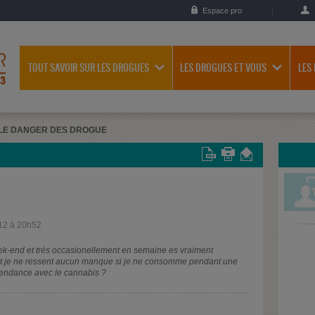
Espace pro
TOUT SAVOIR SUR LES DROGUES
LES DROGUES ET VOUS
LES
LE DANGER DES DROGUE
12 à 20h52
week-end et trés occasionellement en semaine es vraiment
 et je ne ressent aucun manque si je ne consomme pendant une
épendance avec le cannabis ?