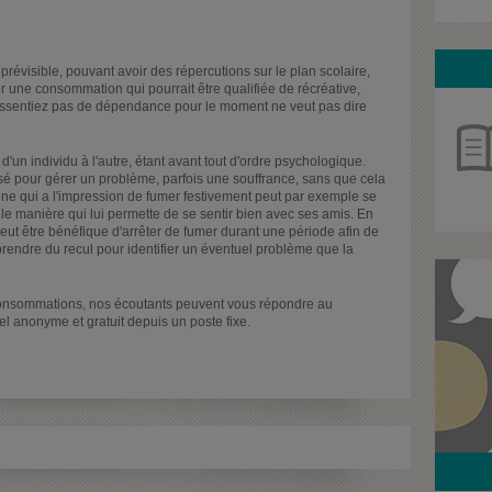
prévisible, pouvant avoir des répercutions sur le plan scolaire,
oir une consommation qui pourrait être qualifiée de récréative,
 ressentiez pas de dépendance pour le moment ne veut pas dire
'un individu à l'autre, étant avant tout d'ordre psychologique.
ilisé pour gérer un problème, parfois une souffrance, sans que cela
ne qui a l'impression de fumer festivement peut par exemple se
le manière qui lui permette de se sentir bien avec ses amis. En
l peut être bénéfique d'arrêter de fumer durant une période afin de
prendre du recul pour identifier un éventuel problème que la
 consommations, nos écoutants peuvent vous répondre au
el anonyme et gratuit depuis un poste fixe.