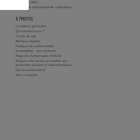
ts ?
Adresses utiles
Recherche professionnelle multicritères
À PROPOS
Conditions générales
Qui sommes-nous ?
Charte du site
Mentions légales
Politique de confidentialité
Accessibilité : non conforme
Rapports d'observation ADALIS
Drogues info service accessible aux
personnes sourdes et malentendantes
Nos documentations
Nous contacter