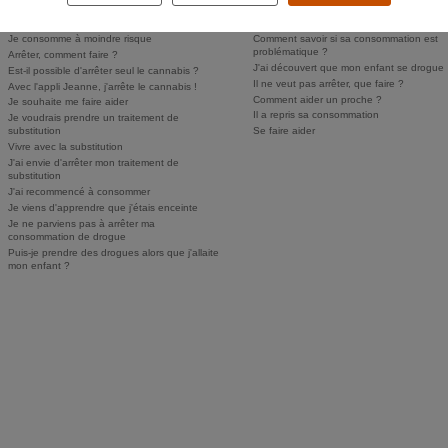
Comment savoir si j'ai un problème ?
Comment parler des drogues à mes enfan
Personne ne sait, je n'ose pas en parler
Puis-je faire dépister mon enfant ?
Je consomme à moindre risque
Comment savoir si sa consommation est
problématique ?
Arrêter, comment faire ?
J'ai découvert que mon enfant se drogue
Est-il possible d'arrêter seul le cannabis ?
Il ne veut pas arrêter, que faire ?
Avec l'appli Jeanne, j'arrête le cannabis !
Comment aider un proche ?
Je souhaite me faire aider
Il a repris sa consommation
Je voudrais prendre un traitement de
substitution
Se faire aider
Vivre avec la substitution
J'ai envie d'arrêter mon traitement de
substitution
J'ai recommencé à consommer
Je viens d'apprendre que j'étais enceinte
Je ne parviens pas à arrêter ma
consommation de drogue
Puis-je prendre des drogues alors que j'allaite
mon enfant ?