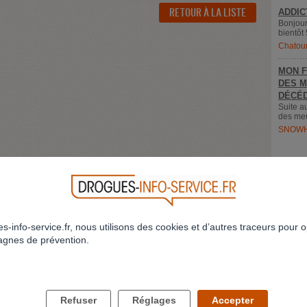
RETOUR À LA LISTE
ADDIC
Bonjour
bientôt 
Chatou
MON F
DES M
DÉCÉD
Suite a
des meu
SNOWH
s-info-service.fr, nous utilisons des cookies et d’autres traceurs pour o
gnes de prévention.
LES DROGUES ET VOUS
LES DROGUES ET VOS PROCHES
Refuser
Réglages
Accepter