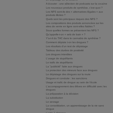
A écouter : une sélection de podcasts sur la cocaïne
Les nouveaux produits de synthèse, c’est quoi ?
Les NPS sont-ils des « alternatives légales » aux
produits illicites ?
Quels sont les principaux risques des NPS ?
Les compositions des produits annoncées sur les
sites de vente en ligne sont-elles fiables ?
Sous quelles formes se présentent les NPS ?
Qu’appelle-t-on « sels de bain » ?
Y’a-t-il du THC dans le cannabis de synthèse ?
Comment dépiste t-on les drogues ?
Les résultats d'un test de dépistage
Tableau des durées de positivité
Les drogues interdites
L'usage de stupéfiants
Le trafic de stupéfiants
La "publicité" faite aux drogues
La protection des mineurs face aux drogues
Le dépistage des drogues sur la route
Drogues et conduite : les sanctions
Usage et trafic de drogue au sein de l'école
L'accompagnement des élèves en difficulté avec les
drogues
La préparation à la décision
La substitution
Le sevrage
La consolidation, un apprentissage de la vie sans
drogue
L'aide à distance