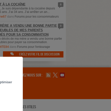
T À LA COCAÏNE
8
, Je suis dépendante à la cocaïne depuis
5 ans. J’ai 34 ans. J’ai arrêter un an...
ne67
dans
Forums pour les consommateurs
RÈRE A VENDU UNE BONNE PARTIE
0
EUBLES DE MES PARENTS
ÉS POUR SA CONSOMMATION
u décès de ma mère a vendu une bonne partie
bles pour payer sa consommation.
ITE84
dans
Forums pour l'entourage
CRÉEZ VOTRE FIL DE DISCUSSION

SUIVEZ-NOUS SUR :
ptimiser
ADRESSES UTILES