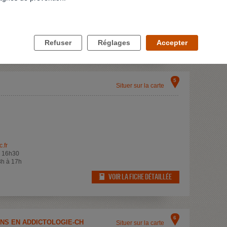
adulte-hospitalisations
VOIR LA FICHE DÉTAILLÉE
Refuser
Réglages
Accepter
5
Situer sur la carte
.fr
à 16h30
8h à 17h
VOIR LA FICHE DÉTAILLÉE
6
OINS EN ADDICTOLOGIE-CH
Situer sur la carte