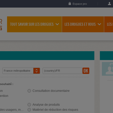
Espace pro
TOUT SAVOIR SUR LES DROGUES
LES DROGUES ET VOUS
LES
 souhaité :
on
Consultation documentaire
vention
Analyse de produits
agers, milieu festif
Matériel de réduction des risques