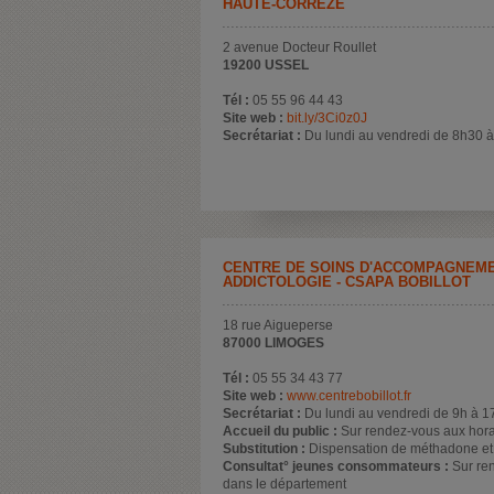
HAUTE-CORRÈZE
2 avenue Docteur Roullet
19200 USSEL
Tél :
05 55 96 44 43
Site web :
bit.ly/3Ci0z0J
Secrétariat :
Du lundi au vendredi de 8h30 à
CENTRE DE SOINS D'ACCOMPAGNEME
ADDICTOLOGIE - CSAPA BOBILLOT
18 rue Aigueperse
87000 LIMOGES
Tél :
05 55 34 43 77
Site web :
www.centrebobillot.fr
Secrétariat :
Du lundi au vendredi de 9h à 1
Accueil du public :
Sur rendez-vous aux hora
Substitution :
Dispensation de méthadone et 
Consultat° jeunes consommateurs :
Sur ren
dans le département