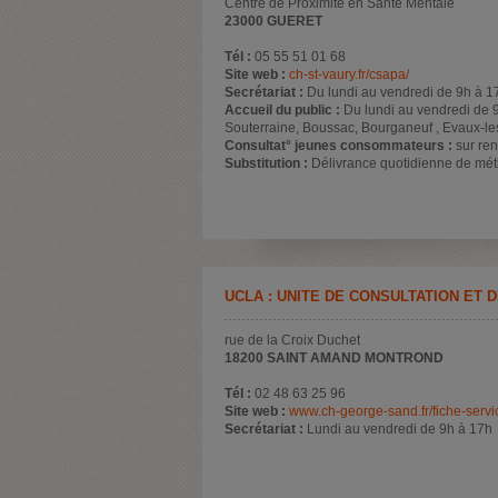
Centre de Proximité en Santé Mentale
23000 GUERET
Tél :
05 55 51 01 68
Site web :
ch-st-vaury.fr/csapa/
Secrétariat :
Du lundi au vendredi de 9h à 1
Accueil du public :
Du lundi au vendredi de 
Souterraine, Boussac, Bourganeuf , Evaux-les
Consultat° jeunes consommateurs :
sur re
Substitution :
Délivrance quotidienne de mét
UCLA : UNITÉ DE CONSULTATION ET 
rue de la Croix Duchet
18200 SAINT AMAND MONTROND
Tél :
02 48 63 25 96
Site web :
www.ch-george-sand.fr/fiche-serv
Secrétariat :
Lundi au vendredi de 9h à 17h