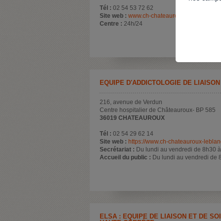
Tél :
02 54 53 72 62
Site web :
www.ch-chateauroux.fr/psychiatrie/
Centre :
24h/24
EQUIPE D'ADDICTOLOGIE DE LIAISON
216, avenue de Verdun
Centre hospitalier de Châteauroux- BP 585
36019 CHATEAUROUX
Tél :
02 54 29 62 14
Site web :
https://www.ch-chateauroux-leblanc
Secrétariat :
Du lundi au vendredi de 8h30 
Accueil du public :
Du lundi au vendredi de 
ELSA : ÉQUIPE DE LIAISON ET DE S