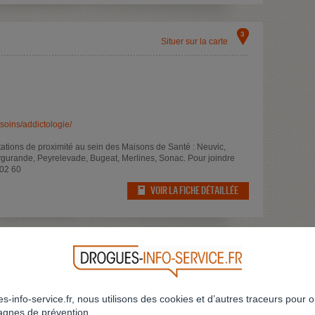
3
Situer sur la carte
oins/addictologie/
ltations de proximité au sein des Maisons de Santé : Neuvic,
ygurande, Peyrelevade, Bugeat, Merlines, Sonac. Pour joindre
 02 60
VOIR LA FICHE DÉTAILLÉE
4
Situer sur la carte
adulte
s-info-service.fr, nous utilisons des cookies et d’autres traceurs pour o
gnes de prévention.