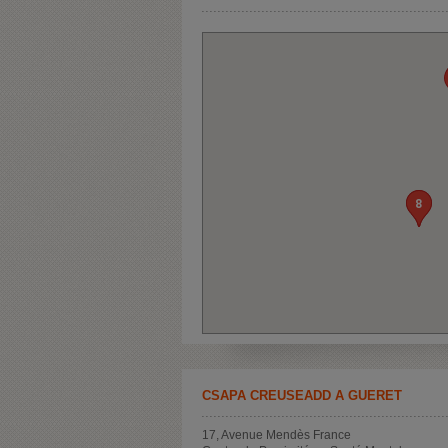
7
8
CSAPA CREUSEADD À GUÉRET
17, Avenue Mendès France