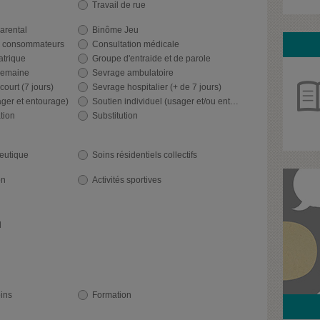
Travail de rue
rental
Binôme Jeu
s consommateurs
Consultation médicale
atrique
Groupe d'entraide et de parole
 semaine
Sevrage ambulatoire
court (7 jours)
Sevrage hospitalier (+ de 7 jours)
ager et entourage)
Soutien individuel (usager et/ou entourage)
tion
Substitution
eutique
Soins résidentiels collectifs
on
Activités sportives
l
ins
Formation