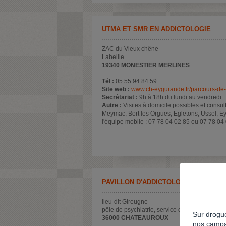
UTMA ET SMR EN ADDICTOLOGIE
ZAC du Vieux chêne
Labeille
19340 MONESTIER MERLINES
Tél :
05 55 94 84 59
Site web :
www.ch-eygurande.fr/parcours-de-s
Secrétariat :
9h à 18h du lundi au vendredi
Autre :
Visites à domicile possibles et consu
Meymac, Bort les Orgues, Egletons, Ussel, E
l'équipe mobile : 07 78 04 02 85 ou 07 78 04
PAVILLON D'ADDICTOLOGIE
lieu-dit Gireugne
pôle de psychiatrie, service d'hospitalisation 
Sur drogue
36000 CHATEAUROUX
nos campa