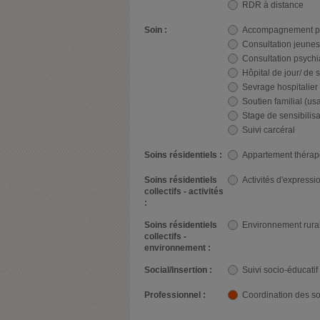
RDR à distance
Soin :
Accompagnement pa
Consultation jeune
Consultation psychi
Hôpital de jour/ de
Sevrage hospitalier 
Soutien familial (us
Stage de sensibilisa
Suivi carcéral
Soins résidentiels :
Appartement thérap
Soins résidentiels
Activités d'expressi
collectifs - activités
:
Soins résidentiels
Environnement rura
collectifs -
environnement :
Social/Insertion :
Suivi socio-éducatif
Professionnel :
Coordination des so