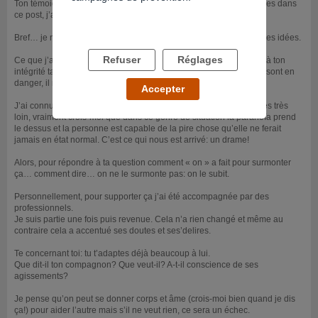
Ton témoignage fait écho en moi. Tu as peut-être lu quelques lignes dans
ce post, j’ai aussi écrit ailleurs.
Bref… je ne sais pas par où commencer, j’ai du mal à structurer mes idées.
Refuser
Réglages
Ce que j’ai surtout envie, c’est de tirer la sonnette d’alarme quant à ton
intégrité tant psychologique que physique. Si toi et/ou tes enfants sont en
danger, il me paraît opportun de vous protéger.
Accepter
J’ai connu les délires de paranoïa comme tu décris et c’est allé très très
loin, vraiment crois-moi que dans ce genre de situation là paranoïa prend
le dessus et la personne est capable de la pire chose qu’elle ne ferait
jamais en état normal. C’est ce qui nous est arrivé: un drame!
Alors, pour répondre à ta question comment « on » a fait pour surmonter
ça… comment dire… on ne le surmonte pas: on le subit.
Personnellement, pour supporter ça j’ai été accompagnée par des
professionnels.
Je suis partie une fois puis revenue. Cela n’a rien changé et même au
contraire cela a accentué ses doutes et ses’delires.
Te concernant toi: tu t’adaptes déjà beaucoup à lui.
Que dit-il ton compagnon? Que veut-il? A-t-il conscience de ses
agissements?
Je pense qu’on peut se donner corps et âme (crois-moi bien quand je dis
ça!) pour aider l’autre mais s’il ne veut rien, ce sera un échec.