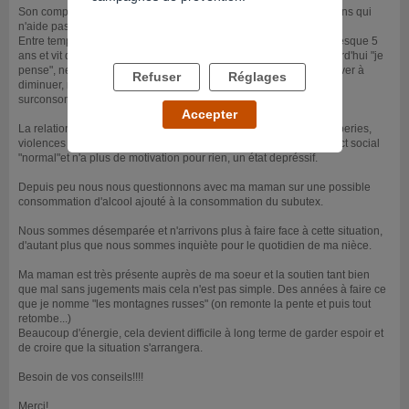
Son compagnon de l'époque également et toutes les fréquentations qui
n'aide pas pour s'en sortir...
Entre temps j'ai une petite nièce qui est née, elle a aujourd'hui presque 5
ans et vit dans cette ambiance d'abus de drogue. Ma soeur aujourd'hui "je
pense", ne prend plus que du subutex mais à forte dose sans arriver à
Refuser
Réglages
diminuer, même je sais qu'elle en a caché dans sa maison et
surconsomme.
Accepter
La relation entre elle et son compagnon s'est dégradé entre tromperies,
violences et consommations ma soeur a perdu tout type de contact social
"normal"et n'a plus de motivation pour rien, un état depréssif.
Depuis peu nous nous questionnons avec ma maman sur une possible
consommation d'alcool ajouté à la consommation du subutex.
Nous sommes désemparée et n'arrivons plus à faire face à cette situation,
d'autant plus que nous sommes inquiète pour le quotidien de ma nièce.
Ma maman est très présente auprès de ma soeur et la soutien tant bien
que mal sans jugements mais cela n'est pas simple. Des années à faire ce
que je nomme "les montagnes russes" (on remonte la pente et puis tout
retombe...)
Beaucoup d'énergie, cela devient difficile à long terme de garder espoir et
de croire que la situation s'arrangera.
Besoin de vos conseils!!!!
Merci!