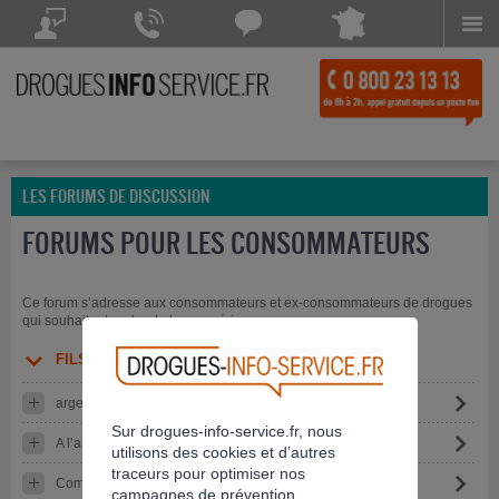
Menu
Drogues Info Service répond à vos questions
Drogues Info Service répond
Chattez avec
à vos appels 7 jours sur 7
Drogues Info Service
POSEZ VOTRE QUESTION
CONTACTEZ-NOUS
Chat indisponible
LES FORUMS DE DISCUSSION
FORUMS POUR LES CONSOMMATEURS
Ce forum s’adresse aux consommateurs et ex-consommateurs de drogues
qui souhaitent parler de leur expérience.
FILS DE DISCUSSION
argent vs canabis.
Sur drogues-info-service.fr, nous
A l’aide !!!
utilisons des cookies et d’autres
traceurs pour optimiser nos
Commission médicale analyse
campagnes de prévention.