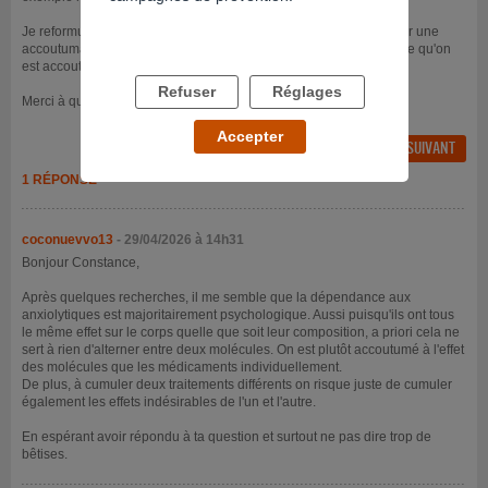
Je reformule : est-ce qu'alterner deux anxiolytiques permet d'éviter une
accoutumance physique ou bien est-ce que ça ne sert à rien parce qu'on
est accoutumé à la classe des anxiolytiques ?
Refuser
Réglages
Merci à qui saura comprendre et répondre !
Accepter
FIL PRÉCÉDENT
FIL SUIVANT
1 RÉPONSE
coconuevvo13
- 29/04/2026 à 14h31
Bonjour Constance,
Après quelques recherches, il me semble que la dépendance aux
anxiolytiques est majoritairement psychologique. Aussi puisqu'ils ont tous
le même effet sur le corps quelle que soit leur composition, a priori cela ne
sert à rien d'alterner entre deux molécules. On est plutôt accoutumé à l'effet
des molécules que les médicaments individuellement.
De plus, à cumuler deux traitements différents on risque juste de cumuler
également les effets indésirables de l'un et l'autre.
En espérant avoir répondu à ta question et surtout ne pas dire trop de
bêtises.