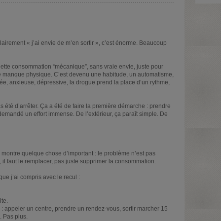
s clairement « j’ai envie de m’en sortir », c’est énorme. Beaucoup
 Cette consommation “mécanique”, sans vraie envie, juste pour
de manque physique. C’est devenu une habitude, un automatisme,
ée, anxieuse, dépressive, la drogue prend la place d’un rythme,
as été d’arrêter. Ça a été de faire la première démarche : prendre
mandé un effort immense. De l’extérieur, ça paraît simple. De
a montre quelque chose d’important : le problème n’est pas
e, il faut le remplacer, pas juste supprimer la consommation.
ue j’ai compris avec le recul :
ite.
 : appeler un centre, prendre un rendez-vous, sortir marcher 15
. Pas plus.