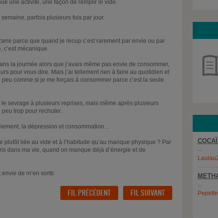
ue une activité, une façon de remplir le vide.
semaine, parfois plusieurs fois par jour.
izarre parce que quand je recup c’est rarement par envie ou par
, c’est mécanique.
 dans la journée alors que j’avais même pas envie de consommer,
urs pour vous dire. Mais j’ai tellement rien à faire au quotidien et
n peu comme si je me forçais à consommer parce c’est la seule
té le sevrage à plusieurs reprises, mais même après plusieurs
n peu trop pour rechuter.
solement, la dépression et consommation…
COCAÏ
plutôt liée au vide et à l’habitude qu’au manque physique ? Par
...
pris dans ma vie, quand on manque déjà d’énergie et de
Laulau
 envie de m’en sortir.
METH
...
FIL PRÉCÉDENT
FIL SUIVANT
Pepett