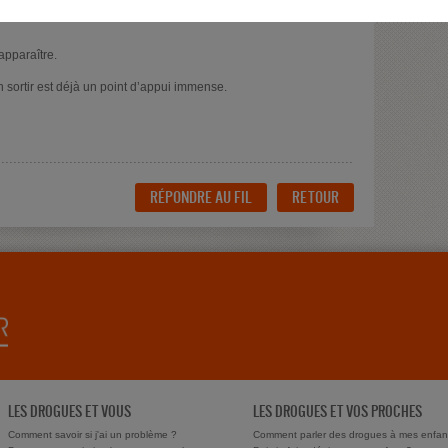
emaine : prendre un rendez-vous quelque part. Même si tu n’es pas
apparaître.
’en sortir est déjà un point d’appui immense.
RÉPONDRE AU FIL
RETOUR
LES DROGUES ET VOUS
LES DROGUES ET VOS PROCHES
Comment savoir si j'ai un problème ?
Comment parler des drogues à mes enfan