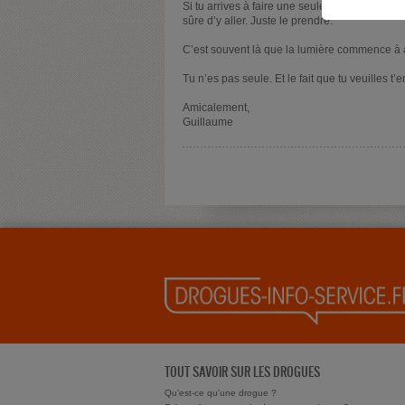
Si tu arrives à faire une seule chose cette s
sûre d’y aller. Juste le prendre.
C’est souvent là que la lumière commence à 
Tu n’es pas seule. Et le fait que tu veuilles t
Amicalement,
Guillaume
TOUT SAVOIR SUR LES DROGUES
Qu'est-ce qu'une drogue ?