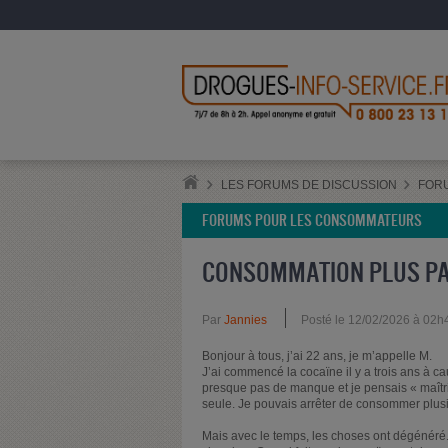
LES FORUMS DE DISCUSSION
FOR
FORUMS POUR LES CONSOMMATEURS
CONSOMMATION PLUS PAR
Par
Jannies
Posté le 12/02/2026 à 02h
Bonjour à tous, j’ai 22 ans, je m’appelle M.
J’ai commencé la cocaïne il y a trois ans à c
presque pas de manque et je pensais « maît
seule. Je pouvais arrêter de consommer plus
Mais avec le temps, les choses ont dégénéré.