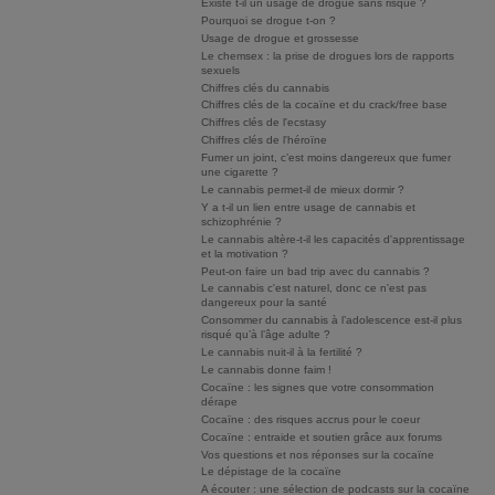
Existe t-il un usage de drogue sans risque ?
Pourquoi se drogue t-on ?
Usage de drogue et grossesse
Le chemsex : la prise de drogues lors de rapports
sexuels
Chiffres clés du cannabis
Chiffres clés de la cocaïne et du crack/free base
Chiffres clés de l'ecstasy
Chiffres clés de l'héroïne
Fumer un joint, c’est moins dangereux que fumer
une cigarette ?
Le cannabis permet-il de mieux dormir ?
Y a t-il un lien entre usage de cannabis et
schizophrénie ?
Le cannabis altère-t-il les capacités d'apprentissage
et la motivation ?
Peut-on faire un bad trip avec du cannabis ?
Le cannabis c'est naturel, donc ce n'est pas
dangereux pour la santé
Consommer du cannabis à l’adolescence est-il plus
risqué qu’à l’âge adulte ?
Le cannabis nuit-il à la fertilité ?
Le cannabis donne faim !
Cocaïne : les signes que votre consommation
dérape
Cocaïne : des risques accrus pour le coeur
Cocaïne : entraide et soutien grâce aux forums
Vos questions et nos réponses sur la cocaïne
Le dépistage de la cocaïne
A écouter : une sélection de podcasts sur la cocaïne