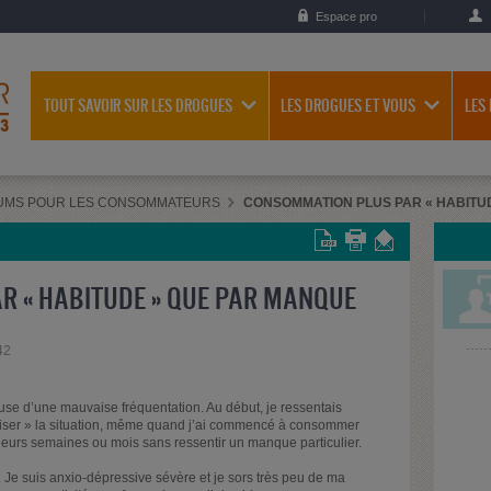
Espace pro
TOUT SAVOIR SUR LES DROGUES
LES DROGUES ET VOUS
LES
UMS POUR LES CONSOMMATEURS
CONSOMMATION PLUS PAR « HABITU
 « HABITUDE » QUE PAR MANQUE
42
ause d’une mauvaise fréquentation. Au début, je ressentais
riser » la situation, même quand j’ai commencé à consommer
ieurs semaines ou mois sans ressentir un manque particulier.
 Je suis anxio-dépressive sévère et je sors très peu de ma