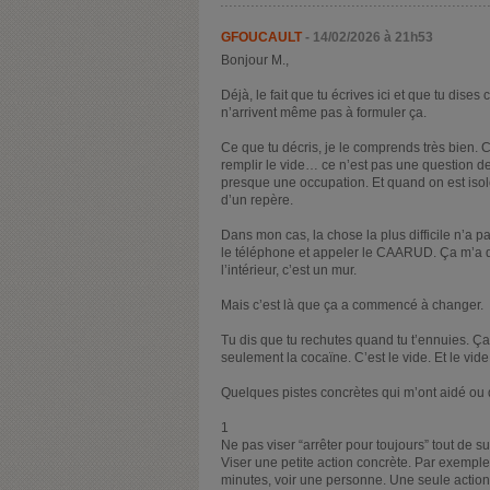
GFOUCAULT
- 14/02/2026 à 21h53
Bonjour M.,
Déjà, le fait que tu écrives ici et que tu dise
n’arrivent même pas à formuler ça.
Ce que tu décris, je le comprends très bien.
remplir le vide… ce n’est pas une question 
presque une occupation. Et quand on est isol
d’un repère.
Dans mon cas, la chose la plus difficile n’a p
le téléphone et appeler le CAARUD. Ça m’a de
l’intérieur, c’est un mur.
Mais c’est là que ça a commencé à changer.
Tu dis que tu rechutes quand tu t’ennuies. Ç
seulement la cocaïne. C’est le vide. Et le vid
Quelques pistes concrètes qui m’ont aidé ou q
1
Ne pas viser “arrêter pour toujours” tout de su
Viser une petite action concrète. Par exemple
minutes, voir une personne. Une seule action