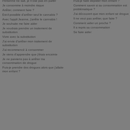
Personne ne sait, je n'ose pas en parler
Puis-je faire dépister mon enfant ?
Je consomme à moindre risque
Comment savoir si sa consommation est
problématique ?
Arrêter, comment faire ?
J'ai découvert que mon enfant se drogue
Est-il possible d'arrêter seul le cannabis ?
Il ne veut pas arrêter, que faire ?
Avec l'appli Jeanne, j'arrête le cannabis !
Comment aider un proche ?
Je souhaite me faire aider
Il a repris sa consommation
Je voudrais prendre un traitement de
substitution
Se faire aider
Vivre avec la substitution
J'ai envie d'arrêter mon traitement de
substitution
J'ai recommencé à consommer
Je viens d'apprendre que j'étais enceinte
Je ne parviens pas à arrêter ma
consommation de drogue
Puis-je prendre des drogues alors que j'allaite
mon enfant ?