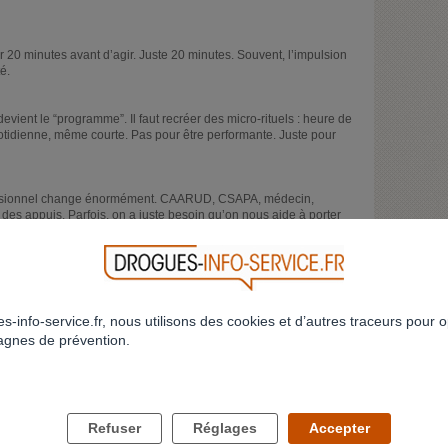
20 minutes avant d’agir. Juste 20 minutes. Souvent, l’impulsion
é.
devient le “programme”. Il faut recréer des micro-rituels : heure de
quotidienne, même courte. Pas pour être performante. Juste pour
fessionnel change énormément. CAARUD, CSAPA, médecin,
des appuis. Parfois, on a juste besoin qu’on nous aide à porter
 Ça veut dire quelque chose de très fort : une partie de toi n’a déjà
C’est elle qu’il faut écouter.
st pas remplacer la cocaïne par une passion incroyable du jour au
s-info-service.fr, nous utilisons des cookies et d’autres traceurs pour o
en, du rythme, du soin, petit à petit.
gnes de prévention.
ans l’équation. Traiter l’addiction sans traiter la souffrance en
.
tème qui s’est installé progressivement. Et ce système peut se
Refuser
Réglages
Accepter