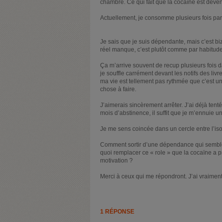
chambre. Ce qui fait que la cocaïne est deven
Actuellement, je consomme plusieurs fois par 
Je sais que je suis dépendante, mais c’est b
réel manque, c’est plutôt comme par habitude
Ça m’arrive souvent de recup plusieurs fois
je souffle carrément devant les notifs des livre
ma vie est tellement pas rythmée que c’est u
chose à faire.
J’aimerais sincèrement arrêter. J’ai déjà ten
mois d’abstinence, il suffit que je m’ennuie u
Je me sens coincée dans un cercle entre l’i
Comment sortir d’une dépendance qui semble 
quoi remplacer ce « role » que la cocaïne a 
motivation ?
Merci à ceux qui me répondront. J’ai vraiment
1 RÉPONSE