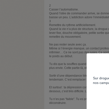
2
Casser l’automatisme.
Quand l’idée de commander arrive, se donner 
baisse un peu. L’addiction adore l’immédiatet
3
Remettre du rythme artificiellement.
Quand la vie n’a plus de structure, la drogue 
lever fixe, douche obligatoire, petite sortie 
remettre du mouvement.
Ne pas rester seule avec ça.
Même si l’énergie manque, un contact pro
infirmier… Ce ne sont pas des juges. Ce sont 
le poids au début.
Tu dis que tu souffles quand le livreur arrive.
plus envie. Cette partie-là, elle est précieuse. 
Sortir d’une dépendance liée au vide, ce n’e
Sur drogue
lendemain. C’est remplacer la cocaïne par du li
nos campa
Et surtout : ta dépression compte énormément d
dessous, c’est très difficile. Les deux sont liés
Tu n’es pas “faible”. Tu es prise dans un sys
déconstruire.