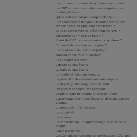
Les nouveaux produits de synthèse, c’est quoi ?
Les NPS sont-ils des « alternatives légales » aux
produits illicites ?
Quels sont les principaux risques des NPS ?
Les compositions des produits annoncées sur les
sites de vente en ligne sont-elles fiables ?
Sous quelles formes se présentent les NPS ?
Qu’appelle-t-on « sels de bain » ?
Y’a-t-il du THC dans le cannabis de synthèse ?
Comment dépiste t-on les drogues ?
Les résultats d'un test de dépistage
Tableau des durées de positivité
Les drogues interdites
L'usage de stupéfiants
Le trafic de stupéfiants
La "publicité" faite aux drogues
La protection des mineurs face aux drogues
Le dépistage des drogues sur la route
Drogues et conduite : les sanctions
Usage et trafic de drogue au sein de l'école
L'accompagnement des élèves en difficulté avec les
drogues
La préparation à la décision
La substitution
Le sevrage
La consolidation, un apprentissage de la vie sans
drogue
L'aide à distance
Les Consultations jeunes consommateurs (CJC), une