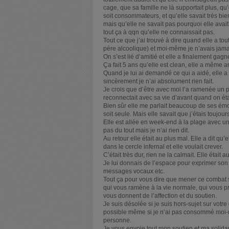
cage, que sa famille ne là supportait plus, qu’
soit consommateurs, et qu’elle savait très bie
mais qu’elle ne savait pas pourquoi elle avai
tout ça à qqn qu’elle ne connaissait pas.
Tout ce que j’ai trouvé à dire quand elle a to
père alcoolique) et moi-même je n’avais jama
On s’est lié d’amitié et elle a finalement gagn
Ça fait 5 ans qu’elle est clean, elle a même a
Quand je lui ai demandé ce qui a aidé, elle a
sincèrement je n’ai absolument rien fait.
Je crois que d’être avec moi l’a ramenée un 
reconnectait avec sa vie d’avant quand on ét
Bien sûr elle me parlait beaucoup de ses émotio
soit seule. Mais elle savait que j’étais toujours
Elle est allée en week-end à la plage avec un
pas du tout mais je n’ai rien dit.
Au retour elle était au plus mal. Elle a dit qu
dans le cercle infernal et elle voulait crever.
C’était très dur, rien ne la calmait. Elle était 
Je lui donnais de l’espace pour exprimer son ma
messages vocaux etc.
Tout ça pour vous dire que mener ce combat 
qui vous ramène à la vie normale, qui vous p
vous donnent de l’affection et du soutien.
Je suis désolée si je suis hors-sujet sur votre
possible même si je n’ai pas consommé moi-m
personne.
Je vous envoie tout mon soutien et ma solidar