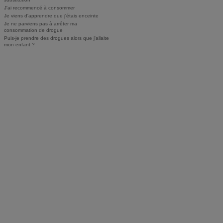
J'ai recommencé à consommer
Je viens d'apprendre que j'étais enceinte
Je ne parviens pas à arrêter ma
consommation de drogue
Puis-je prendre des drogues alors que j'allaite
mon enfant ?