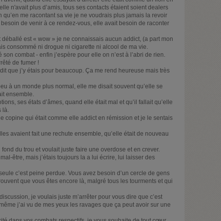
elle n'avait plus d’amis, tous ses contacts étaient soient dealers
n qu’en me racontant sa vie je ne voudrais plus jamais la revoir
t besoin de venir à ce rendez-vous, elle avait besoin de raconter
ut déballé est « wow » je ne connaissais aucun addict, (a part mon
is consommé ni drogue ni cigarette ni alcool de ma vie.
é son combat - enfin j’espère pour elle on n’est à l’abri de rien.
rrêté de fumer !
 dit que j’y étais pour beaucoup. Ça me rend heureuse mais très
peu à un monde plus normal, elle me disait souvent qu’elle se
ait ensemble.
ns, ses états d’âmes, quand elle était mal et qu’il fallait qu’elle
 là.
e copine qui était comme elle addict en rémission et je le sentais
’elles avaient fait une rechute ensemble, qu’elle était de nouveau
au fond du trou et voulait juste faire une overdose et en crever.
l-être, mais j’étais toujours la a lui écrire, lui laisser des
seule c’est peine perdue. Vous avez besoin d’un cercle de gens
rouvent que vous êtes encore là, malgré tous les tourments et qui
 discussion, je voulais juste m’arrêter pour vous dire que c’est
ême j’ai vu de mes yeux les ravages que ça peut avoir sur une
ité dans vos combats respectifs, je vous souhaite de tout cœur