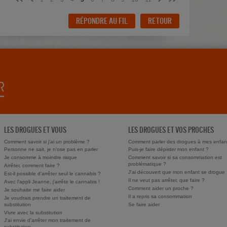
RÉPONDRE AU FIL
RETOUR
LES DROGUES ET VOUS
LES DROGUES ET VOS PROCHES
Comment savoir si j'ai un problème ?
Comment parler des drogues à mes enfan
Personne ne sait, je n'ose pas en parler
Puis-je faire dépister mon enfant ?
Je consomme à moindre risque
Comment savoir si sa consommation est
problématique ?
Arrêter, comment faire ?
J'ai découvert que mon enfant se drogue
Est-il possible d'arrêter seul le cannabis ?
Il ne veut pas arrêter, que faire ?
Avec l'appli Jeanne, j'arrête le cannabis !
Comment aider un proche ?
Je souhaite me faire aider
Il a repris sa consommation
Je voudrais prendre un traitement de
substitution
Se faire aider
Vivre avec la substitution
J'ai envie d'arrêter mon traitement de
substitution