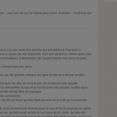
.... moi rien ne va j'ai même plus envie d'exister.... c'est trop dur
rd, j’ai une amie très proche qui est addict à l’heroine (+
bas à cause de son addiction. Elle qui vient d’un milieu aisé s’est
nsommateurs, à demander de l’argent pieds-nus dans un parc
a connaissais pas alors.
t un sac de grande marque en ligne et elle m’a donné rendez-
banque car elle ne voulait pas de virement mais liquide
ai rencontrée là-bas et je l’ai trouvée très bizarre, la tête dans
ent elle devait être en manque.
une connection.
le me dit oui mais qu’elle était pressée et m’a dit qu’on pourrait
d, pour la remercier encore pour le sac et lui ai proposé un verre.
sa vie, qu’elle avait vendu le sac pour de la came, qu’elle est
 l’avenir, quand elle essayait d’arrêter elle était comme un lion en