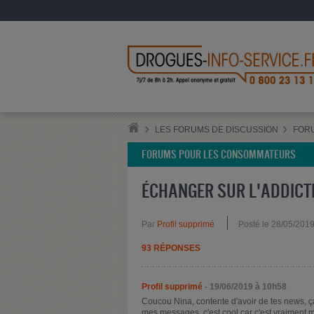
LES FORUMS DE DISCUSSION
FOR
FORUMS POUR LES CONSOMMATEURS
ÉCHANGER SUR L'ADDICTI
Par
Profil supprimé
Posté le 28/05/201
93 RÉPONSES
Profil supprimé
- 19/06/2019 à 10h58
Coucou Nina, contente d'avoir de tes news, ça 
mes messages, c'est cool car c'est vraiment mut