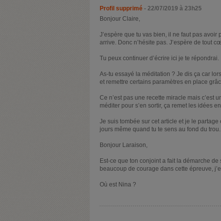
Profil supprimé
- 22/07/2019 à 23h25
Bonjour Claire,
J’espère que tu vas bien, il ne faut pas avoir
arrive. Donc n’hésite pas. J’espère de tout cœu
Tu peux continuer d’écrire ici je te répondrai.
As-tu essayé la méditation ? Je dis ça car lo
et remettre certains paramètres en place grâc
Ce n’est pas une recette miracle mais c’est
méditer pour s’en sortir, ça remet les idées 
Je suis tombée sur cet article et je le partage c
jours même quand tu te sens au fond du trou.
Bonjour Laraison,
Est-ce que ton conjoint a fait la démarche de s
beaucoup de courage dans cette épreuve, j’es
Où est Nina ?