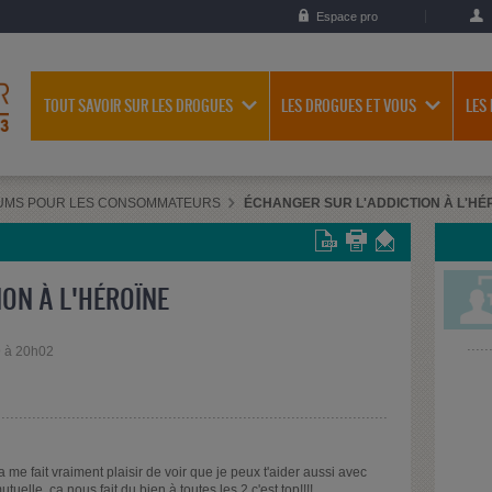
Espace pro
TOUT SAVOIR SUR LES DROGUES
LES DROGUES ET VOUS
LES
UMS POUR LES CONSOMMATEURS
ÉCHANGER SUR L'ADDICTION À L'HÉ
ON À L'HÉROÏNE
9 à 20h02
me fait vraiment plaisir de voir que je peux t'aider aussi avec
uelle, ça nous fait du bien à toutes les 2 c'est top!!!!