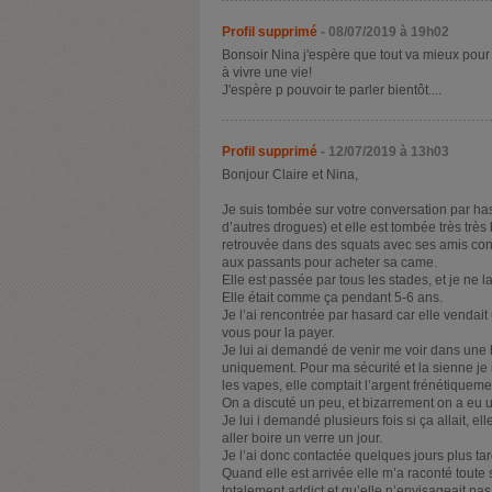
Profil supprimé
- 08/07/2019 à 19h02
Bonsoir Nina j'espère que tout va mieux pour toi
à vivre une vie!
J'espère p pouvoir te parler bientôt....
Profil supprimé
- 12/07/2019 à 13h03
Bonjour Claire et Nina,
Je suis tombée sur votre conversation par hasa
d’autres drogues) et elle est tombée très très 
retrouvée dans des squats avec ses amis co
aux passants pour acheter sa came.
Elle est passée par tous les stades, et je ne l
Elle était comme ça pendant 5-6 ans.
Je l’ai rencontrée par hasard car elle vendai
vous pour la payer.
Je lui ai demandé de venir me voir dans une 
uniquement. Pour ma sécurité et la sienne je l’
les vapes, elle comptait l’argent frénétiquem
On a discuté un peu, et bizarrement on a eu 
Je lui i demandé plusieurs fois si ça allait, el
aller boire un verre un jour.
Je l’ai donc contactée quelques jours plus tar
Quand elle est arrivée elle m’a raconté toute 
totalement addict et qu’elle n’envisageait pas