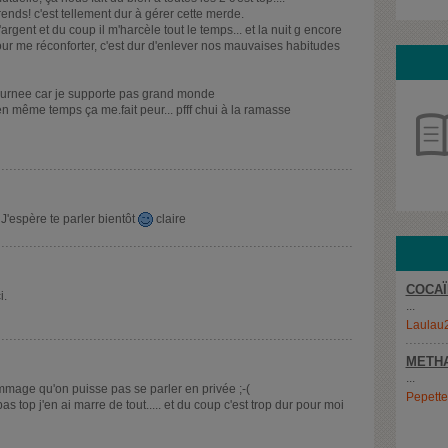
ends! c'est tellement dur à gérer cette merde.
argent et du coup il m'harcèle tout le temps... et la nuit g encore
our me réconforter, c'est dur d'enlever nos mauvaises habitudes
.journee car je supporte pas grand monde
n même temps ça me.fait peur... pfff chui à la ramasse
'espère te parler bientôt
claire
COCAÏ
i.
...
Laulau
METH
...
ommage qu'on puisse pas se parler en privée ;-(
Pepett
as top j'en ai marre de tout..... et du coup c'est trop dur pour moi