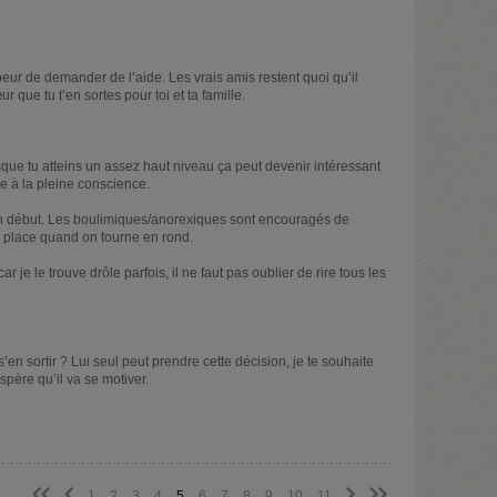
 peur de demander de l’aide. Les vrais amis restent quoi qu’il
r que tu t’en sortes pour toi et ta famille.
rsque tu atteins un assez haut niveau ça peut devenir intéressant
e à la pleine conscience.
 un début. Les boulimiques/anorexiques sont encouragés de
en place quand on tourne en rond.
ar je le trouve drôle parfois, il ne faut pas oublier de rire tous les
’en sortir ? Lui seul peut prendre cette décision, je te souhaite
père qu’il va se motiver.
<<
<
>
>>
1
2
3
4
5
6
7
8
9
10
11