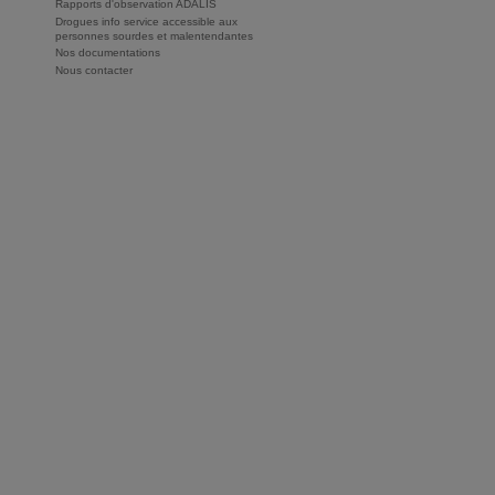
Rapports d'observation ADALIS
Drogues info service accessible aux
personnes sourdes et malentendantes
Nos documentations
Nous contacter