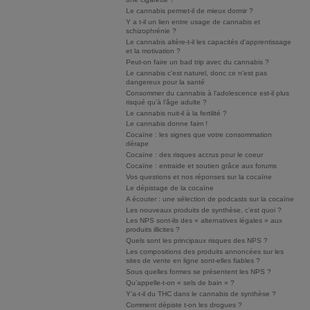
Le cannabis permet-il de mieux dormir ?
Y a t-il un lien entre usage de cannabis et
schizophrénie ?
Le cannabis altère-t-il les capacités d'apprentissage
et la motivation ?
Peut-on faire un bad trip avec du cannabis ?
Le cannabis c'est naturel, donc ce n'est pas
dangereux pour la santé
Consommer du cannabis à l’adolescence est-il plus
risqué qu’à l’âge adulte ?
Le cannabis nuit-il à la fertilité ?
Le cannabis donne faim !
Cocaïne : les signes que votre consommation
dérape
Cocaïne : des risques accrus pour le coeur
Cocaïne : entraide et soutien grâce aux forums
Vos questions et nos réponses sur la cocaïne
Le dépistage de la cocaïne
A écouter : une sélection de podcasts sur la cocaïne
Les nouveaux produits de synthèse, c’est quoi ?
Les NPS sont-ils des « alternatives légales » aux
produits illicites ?
Quels sont les principaux risques des NPS ?
Les compositions des produits annoncées sur les
sites de vente en ligne sont-elles fiables ?
Sous quelles formes se présentent les NPS ?
Qu’appelle-t-on « sels de bain » ?
Y’a-t-il du THC dans le cannabis de synthèse ?
Comment dépiste t-on les drogues ?