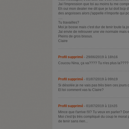
Jai l'impression que toi au moins tu me compr
Eh oui mon dealer me dit que je lui doit bcp d'
des angoisses alors j'appelle n'importe qui p
.....
Tu travailles?
Moi je bosse mais c'est dur de tenir toute la
Jai envie de retrouver une vie normale mais e
Pleins de gros bisous.
Claire
Profil supprimé
- 29/06/2019 à 18h16
Coucou Nina, ça va???? Tu n'es plus la???? J
Profil supprimé
- 01/07/2019 à 09h19
Si désolée je ne vais pas très bien ces jours c
Et toi comment vas tu Claire?
Profil supprimé
- 01/07/2019 à 11h35
Mince que t'arrive t'il? Tu veux en parler? D
Moi c'est tjs très compliqué du coup le moral p
de tenir sans rien...