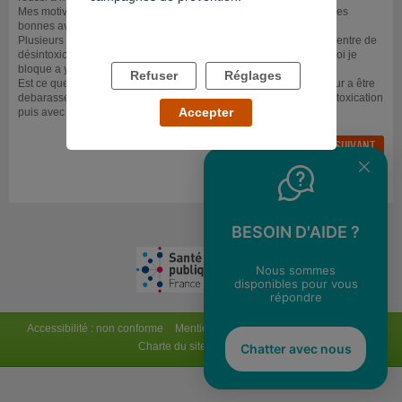
Mes motivations a laisser tout sa derrière moi sont claires et sont les
bonnes avec certitudes .
Plusieurs membres de ma famille ont essayaient des séjours en centre de
désintoxication sans jamais en sortir stable et guérie voilà pourquoi je
bloque a y faire un séjour a mon tour .
Refuser
Réglages
Est ce que certains d'entre vous ont réussient après 17 ans d'erreur a être
debarasser du poison qu'es la cocaïne après une séjour de désintoxication
Accepter
puis avec un suivi psychologique en suite ?
FIL SUIVANT
RÉPONDRE AU FIL
RETOUR
BESOIN D'AIDE ?
Nous sommes
disponibles pour vous
répondre
Accessibilité : non conforme
Mentions légales
Conditions générales
Charte du site
Flux RSS
Chatter avec nous