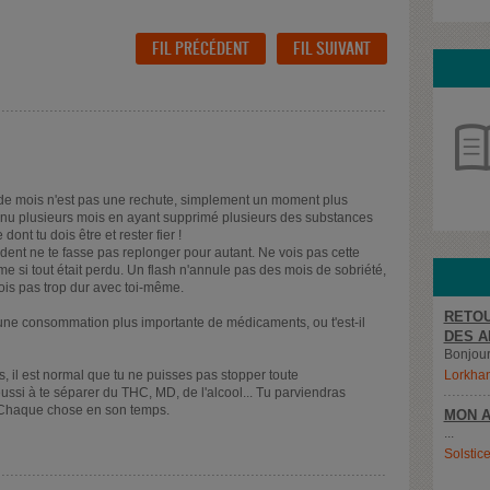
FIL PRÉCÉDENT
FIL SUIVANT
de mois n'est pas une rechute, simplement un moment plus
enu plusieurs mois en ayant supprimé plusieurs des substances
dont tu dois être et rester fier !
cident ne te fasse pas replonger pour autant. Ne vois pas cette
 si tout était perdu. Un flash n'annule pas des mois de sobriété,
 sois pas trop dur avec toi-même.
RETOU
ne consommation plus importante de médicaments, ou t'est-il
DES A
Bonjour,
 il est normal que tu ne puisses pas stopper toute
Lorkha
si à te séparer du THC, MD, de l'alcool... Tu parviendras
Chaque chose en son temps.
MON A
...
Solstic