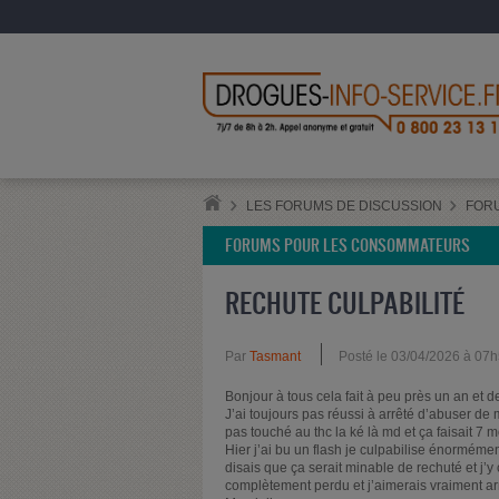
LES FORUMS DE DISCUSSION
FOR
FORUMS POUR LES CONSOMMATEURS
RECHUTE CULPABILITÉ
Par
Tasmant
Posté le 03/04/2026 à 07
Bonjour à tous cela fait à peu près un an et 
J’ai toujours pas réussi à arrêté d’abuser de
pas touché au thc la ké là md et ça faisait 7 m
Hier j’ai bu un flash je culpabilise énormém
disais que ça serait minable de rechuté et j’
complètement perdu et j’aimerais vraiment a