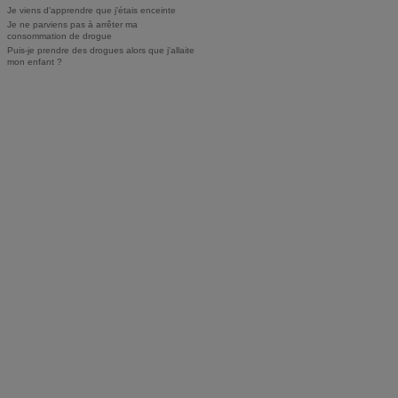
Je viens d'apprendre que j'étais enceinte
Je ne parviens pas à arrêter ma
consommation de drogue
Puis-je prendre des drogues alors que j'allaite
mon enfant ?