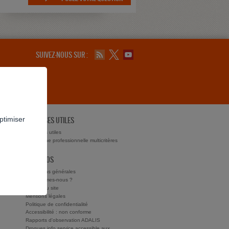
SUIVEZ-NOUS SUR :
ptimiser
ADRESSES UTILES
ts ?
Adresses utiles
Recherche professionnelle multicritères
À PROPOS
Conditions générales
Qui sommes-nous ?
Charte du site
Mentions légales
Politique de confidentialité
Accessibilité : non conforme
Rapports d'observation ADALIS
Drogues info service accessible aux