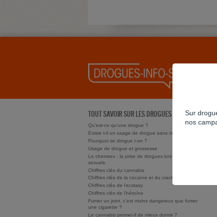
Sur drogue
TOUT SAVOIR SUR LES DROGUES
nos campa
Qu'est-ce qu'une drogue ?
Existe t-il un usage de drogue sans risque ?
Pourquoi se drogue t-on ?
Usage de drogue et grossesse
Le chemsex : la prise de drogues lors de rapports
sexuels
Chiffres clés du cannabis
Chiffres clés de la cocaïne et du crack/free base
Chiffres clés de l'ecstasy
Chiffres clés de l'héroïne
Fumer un joint, c’est moins dangereux que fumer
une cigarette ?
Le cannabis permet-il de mieux dormir ?