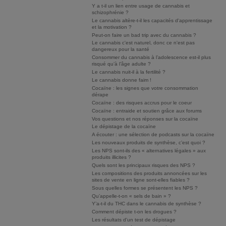
Y a t-il un lien entre usage de cannabis et
schizophrénie ?
Le cannabis altère-t-il les capacités d'apprentissage
et la motivation ?
Peut-on faire un bad trip avec du cannabis ?
Le cannabis c'est naturel, donc ce n'est pas
dangereux pour la santé
Consommer du cannabis à l’adolescence est-il plus
risqué qu’à l’âge adulte ?
Le cannabis nuit-il à la fertilité ?
Le cannabis donne faim !
Cocaïne : les signes que votre consommation
dérape
Cocaïne : des risques accrus pour le coeur
Cocaïne : entraide et soutien grâce aux forums
Vos questions et nos réponses sur la cocaïne
Le dépistage de la cocaïne
A écouter : une sélection de podcasts sur la cocaïne
Les nouveaux produits de synthèse, c’est quoi ?
Les NPS sont-ils des « alternatives légales » aux
produits illicites ?
Quels sont les principaux risques des NPS ?
Les compositions des produits annoncées sur les
sites de vente en ligne sont-elles fiables ?
Sous quelles formes se présentent les NPS ?
Qu’appelle-t-on « sels de bain » ?
Y’a-t-il du THC dans le cannabis de synthèse ?
Comment dépiste t-on les drogues ?
Les résultats d'un test de dépistage