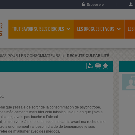
Espace pro
TOUT SAVOIR SUR LES DROGUES
LES DROGUES ET VOUS
LES
UMS POUR LES CONSOMMATEURS
RECHUTE CULPABILITÉ
h51
demi que j’essaie de sortir de la consommation de psychotrope.
 mes médicaments mais hier cela faisait plus d’un an que j’avais
ois que j’avais pas touché à l’alcool.
ent je m’en veux à mort certains de mes amis avant ma rechute me
y crois énormément j’ai besoin d’aide de témoignage je suis
rrêter de m’allumer avec des médocs.