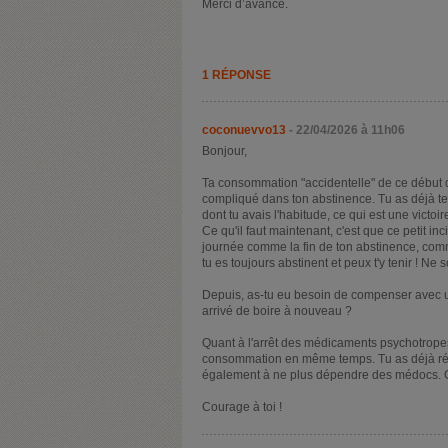
Merci d’avance.
1 RÉPONSE
coconuevvo13
- 22/04/2026 à 11h06
Bonjour,
Ta consommation "accidentelle" de ce début 
compliqué dans ton abstinence. Tu as déjà t
dont tu avais l'habitude, ce qui est une victoire 
Ce qu'il faut maintenant, c'est que ce petit in
journée comme la fin de ton abstinence, comme
tu es toujours abstinent et peux t'y tenir ! Ne
Depuis, as-tu eu besoin de compenser avec u
arrivé de boire à nouveau ?
Quant à l'arrêt des médicaments psychotropes,
consommation en même temps. Tu as déjà réus
également à ne plus dépendre des médocs. 
Courage à toi !