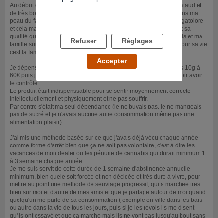
Au début de l'arrêt j'étais à minimum 10/15 joints de weed très costaud et
de très bonne qualité (si on peut dire cela ici) et j'étais très mal dans ma
peau du fait de la dépendance qui rendait ma consommation obligatoiore
et cela malgrès le coût financier et les repercussions sur ma vie et sa
qualité qui était vraiment médiocre ainsi quel le rapport à mes amis et ma
Refuser
Réglages
famille surtout. car les amis s'est une option mais le vrai soutien pour sa vie
cest la famille, la famille est plus fort que tout pour un être vivant.
Accepter
Je dépensais environ 400€ de cannabis par mois en 2006 soit les 10g à
60€ puis je devais en racheter environ tous les 4 jours sans pouvoir avoir
le contrôle.
Le produit était indispenssable pour se sentir moyennement correcte
intellectuellement et physiquement et ne pas souffrir.
Par contre s'était ma seul dépendance (je ne buvais pas, je ne mangeais
pas de sucré et je n'avais aucune autre consommation même pas une
alimentation plaisir).
J'ai mis une méthode basée sur ce que j'avais déjà vécu chaque année
comme forme d'arrêt bien que ça ne soit pas volontaire, c'est à dire les
vacances de mon dealer ou les pénurie de cannabis qui durait minimum 1
à 3 semaine chaque année.
Je me suis servit de cette durée de 1 semaine d'abstinence annuelle
minimum, bien quele soit forcée et non décidée et très dure à vivre, pour
mettre au point une méthode de seuvrage progressif, qui a marchée très
bien sur moi et d'autre de mes amis et que je partage autour de moi quand
quelqu'un me parle de sa consommation ( exemple en ville dans les bars
ou autre dans la vie de tous les jours, puis si je les revois ils me disent
qu'ils ont essayé et que ça marche mais ils ne vont pas jusqu'au bout sans