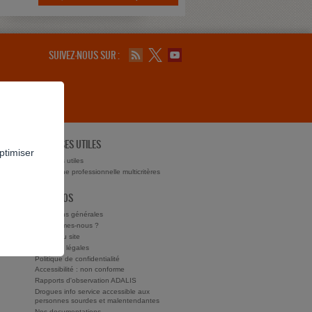
SUIVEZ-NOUS SUR :
ADRESSES UTILES
ptimiser
ts ?
Adresses utiles
Recherche professionnelle multicritères
À PROPOS
Conditions générales
Qui sommes-nous ?
Charte du site
Mentions légales
Politique de confidentialité
Accessibilité : non conforme
Rapports d'observation ADALIS
Drogues info service accessible aux
personnes sourdes et malentendantes
Nos documentations