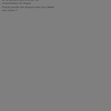
consommation de drogue
Puis-je prendre des drogues alors que j'allaite
mon enfant ?