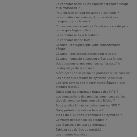
Le cannabis altère-t-il les capacités d'apprentissage
et la motivation ?
Peut-on faire un bad trip avec du cannabis ?
Le cannabis c'est naturel, donc ce n'est pas
dangereux pour la santé
Consommer du cannabis à l’adolescence est-il plus
risqué qu’à l’âge adulte ?
Le cannabis nuit-il à la fertilité ?
Le cannabis donne faim !
Cocaïne : les signes que votre consommation
dérape
Cocaïne : des risques accrus pour le coeur
Cocaïne : entraide et soutien grâce aux forums
Vos questions et nos réponses sur la cocaïne
Le dépistage de la cocaïne
A écouter : une sélection de podcasts sur la cocaïne
Les nouveaux produits de synthèse, c’est quoi ?
Les NPS sont-ils des « alternatives légales » aux
produits illicites ?
Quels sont les principaux risques des NPS ?
Les compositions des produits annoncées sur les
sites de vente en ligne sont-elles fiables ?
Sous quelles formes se présentent les NPS ?
Qu’appelle-t-on « sels de bain » ?
Y’a-t-il du THC dans le cannabis de synthèse ?
Comment dépiste t-on les drogues ?
Les résultats d'un test de dépistage
Tableau des durées de positivité
Les drogues interdites