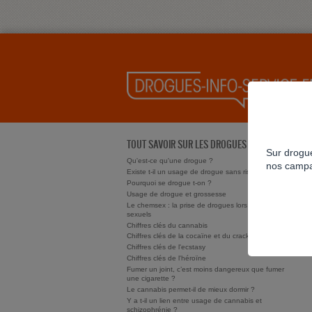
TOUT SAVOIR SUR LES DROGUES
Sur drogue
Qu'est-ce qu'une drogue ?
nos campa
Existe t-il un usage de drogue sans risque ?
Pourquoi se drogue t-on ?
Usage de drogue et grossesse
Le chemsex : la prise de drogues lors de rapports
sexuels
Chiffres clés du cannabis
Chiffres clés de la cocaïne et du crack/free base
Chiffres clés de l'ecstasy
Chiffres clés de l'héroïne
Fumer un joint, c’est moins dangereux que fumer
une cigarette ?
Le cannabis permet-il de mieux dormir ?
Y a t-il un lien entre usage de cannabis et
schizophrénie ?