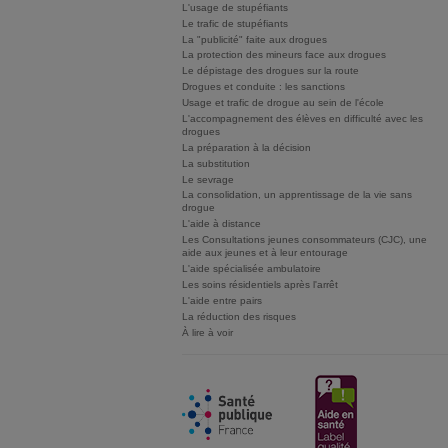
L'usage de stupéfiants
Le trafic de stupéfiants
La "publicité" faite aux drogues
La protection des mineurs face aux drogues
Le dépistage des drogues sur la route
Drogues et conduite : les sanctions
Usage et trafic de drogue au sein de l'école
L'accompagnement des élèves en difficulté avec les
drogues
La préparation à la décision
La substitution
Le sevrage
La consolidation, un apprentissage de la vie sans
drogue
L'aide à distance
Les Consultations jeunes consommateurs (CJC), une
aide aux jeunes et à leur entourage
L'aide spécialisée ambulatoire
Les soins résidentiels après l'arrêt
L'aide entre pairs
La réduction des risques
À lire à voir