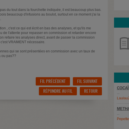
 pas du tout dans la fourchette indiquée, il est beaucoup plus bas.
 je bois beaucoup d'infusions au boulot, surtout en ce moment j'ai la
.
ion , c'est ce qui est écrit en bas des analyses, et qu'ils me
 de l'attente pour repasser en commission et retarder encore
on refaire les analyses direct, avant de passer la commission
 si c'est VRAIMENT nécessaire.
nnes qui se sont présentées en commission avec un taux de
ça ou pas??
FIL PRÉCÉDENT
FIL SUIVANT
COCAÏ
RÉPONDRE AU FIL
RETOUR
...
Laulau
METH
...
Pepett